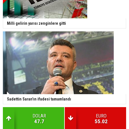
Milli gelirin yarısı zenginlere gitti
Sadettin Saran'ın ifadesi tamamlandı
DOLAR
EURO
47.7
55.02