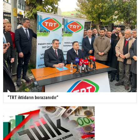
“TRT iktidarın borazanıdır”