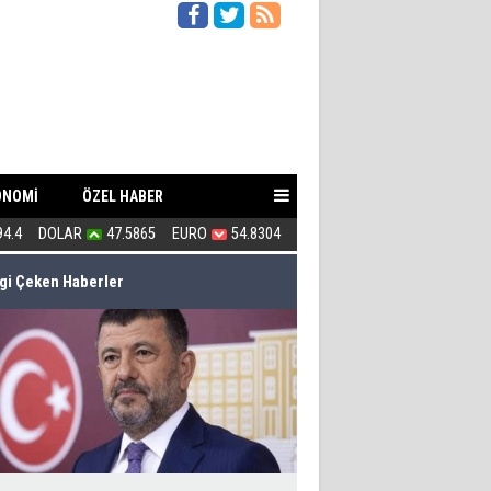
ONOMİ
ÖZEL HABER
94.4
DOLAR
47.5865
EURO
54.8304
Çete Lideri Gibi Davranan Vali!
lgi Çeken Haberler