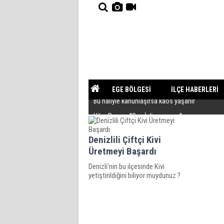
EGE BÖLGESİ
İLÇE HABERLERİ
Bu haliyle kanunlaşırsa kaos yaşanır
Uğur Poyraz ''Suç İşliyorsunuz''
YAZARLAR
GÜNDEM
Denizlili Çiftçi Kivi
Üretmeyi Başardı
Denizli'nin bu ilçesinde Kivi
yetiştirildiğini biliyor muydunuz ?