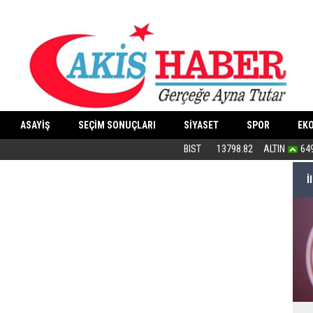
ASAYİŞ
SEÇİM SONUÇLARI
SİYASET
SPOR
EK
PKK silah bırakır mı?
BIST
13798.82
ALTIN
64
İ