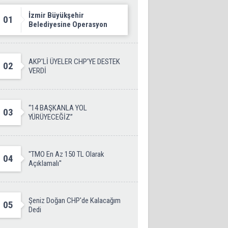
İzmir Büyükşehir
01
Belediyesine Operasyon
AKP'Lİ ÜYELER CHP’YE DESTEK
02
VERDİ
“14 BAŞKANLA YOL
03
YÜRÜYECEĞİZ”
''TMO En Az 150 TL Olarak
04
Açıklamalı''
Şeniz Doğan CHP'de Kalacağım
05
Dedi