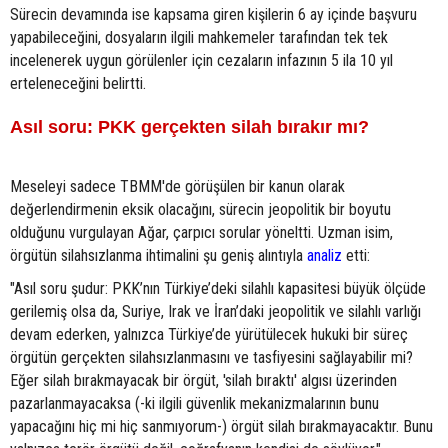
Sürecin devamında ise kapsama giren kişilerin 6 ay içinde başvuru
yapabileceğini, dosyaların ilgili mahkemeler tarafından tek tek
incelenerek uygun görülenler için cezaların infazının 5 ila 10 yıl
erteleneceğini belirtti.
Asıl soru: PKK gerçekten silah bırakır mı?
Meseleyi sadece TBMM'de görüşülen bir kanun olarak
değerlendirmenin eksik olacağını, sürecin jeopolitik bir boyutu
olduğunu vurgulayan Ağar, çarpıcı sorular yöneltti. Uzman isim,
örgütün silahsızlanma ihtimalini şu geniş alıntıyla
analiz
etti:
"Asıl soru şudur: PKK’nın Türkiye’deki silahlı kapasitesi büyük ölçüde
gerilemiş olsa da, Suriye, Irak ve İran’daki jeopolitik ve silahlı varlığı
devam ederken, yalnızca Türkiye’de yürütülecek hukuki bir süreç
örgütün gerçekten silahsızlanmasını ve tasfiyesini sağlayabilir mi?
Eğer silah bırakmayacak bir örgüt, 'silah bıraktı' algısı üzerinden
pazarlanmayacaksa (-ki ilgili güvenlik mekanizmalarının bunu
yapacağını hiç mi hiç sanmıyorum-) örgüt silah bırakmayacaktır. Bunu