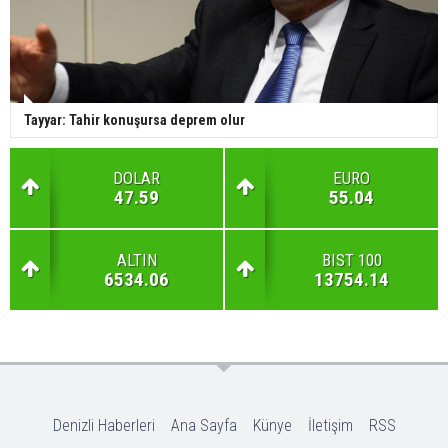
Tayyar: Tahir konuşursa deprem olur
DOLAR
EURO
47.59
55.04
ALTIN
BIST 100
6534.06
13754.14
Denizli Haberleri
Ana Sayfa
Künye
İletişim
RSS