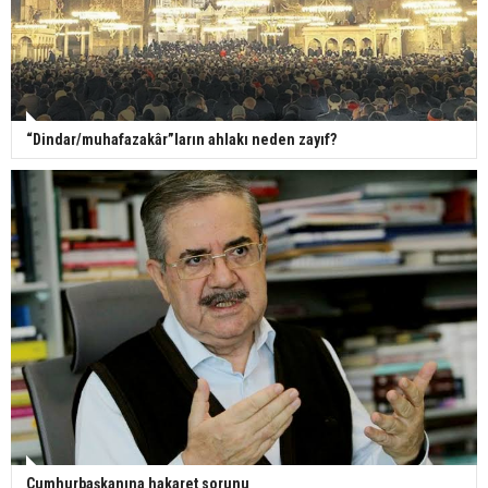
“Dindar/muhafazakâr”ların ahlakı neden zayıf?
Cumhurbaşkanına hakaret sorunu