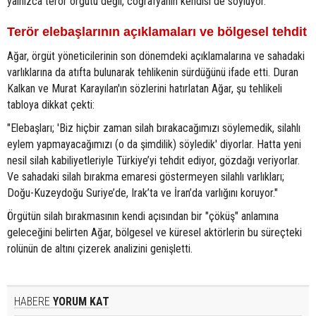
yalnızca terör örgütü değil, coğrafyanın kendisi de söylüyor."
Terör elebaşlarının açıklamaları ve bölgesel tehdit
Ağar, örgüt yöneticilerinin son dönemdeki açıklamalarına ve sahadaki
varlıklarına da atıfta bulunarak tehlikenin sürdüğünü ifade etti. Duran
Kalkan ve Murat Karayılan'ın sözlerini hatırlatan Ağar, şu tehlikeli
tabloya dikkat çekti:
"Elebaşları; 'Biz hiçbir zaman silah bırakacağımızı söylemedik, silahlı
eylem yapmayacağımızı (o da şimdilik) söyledik' diyorlar. Hatta yeni
nesil silah kabiliyetleriyle Türkiye’yi tehdit ediyor, gözdağı veriyorlar.
Ve sahadaki silah bırakma emaresi göstermeyen silahlı varlıkları;
Doğu-Kuzeydoğu Suriye’de, Irak’ta ve İran’da varlığını koruyor."
Örgütün silah bırakmasının kendi açısından bir "çöküş" anlamına
geleceğini belirten Ağar, bölgesel ve küresel aktörlerin bu süreçteki
rolünün de altını çizerek analizini genişletti.
HABERE
YORUM KAT