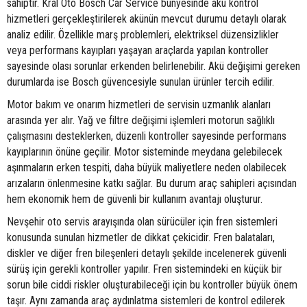
sahiptir. Kral Oto Bosch Car Service bünyesinde akü kontrol
hizmetleri gerçekleştirilerek akünün mevcut durumu detaylı olarak
analiz edilir. Özellikle marş problemleri, elektriksel düzensizlikler
veya performans kayıpları yaşayan araçlarda yapılan kontroller
sayesinde olası sorunlar erkenden belirlenebilir. Akü değişimi gereken
durumlarda ise Bosch güvencesiyle sunulan ürünler tercih edilir.
Motor bakım ve onarım hizmetleri de servisin uzmanlık alanları
arasında yer alır. Yağ ve filtre değişimi işlemleri motorun sağlıklı
çalışmasını desteklerken, düzenli kontroller sayesinde performans
kayıplarının önüne geçilir. Motor sisteminde meydana gelebilecek
aşınmaların erken tespiti, daha büyük maliyetlere neden olabilecek
arızaların önlenmesine katkı sağlar. Bu durum araç sahipleri açısından
hem ekonomik hem de güvenli bir kullanım avantajı oluşturur.
Nevşehir oto servis arayışında olan sürücüler için fren sistemleri
konusunda sunulan hizmetler de dikkat çekicidir. Fren balataları,
diskler ve diğer fren bileşenleri detaylı şekilde incelenerek güvenli
sürüş için gerekli kontroller yapılır. Fren sistemindeki en küçük bir
sorun bile ciddi riskler oluşturabileceği için bu kontroller büyük önem
taşır. Aynı zamanda araç aydınlatma sistemleri de kontrol edilerek