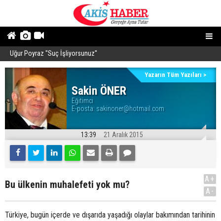
Uğur Poyraz ''Suç İşliyorsunuz''
P
Yazarın Tüm Yazıları >
Sakin ÖNER
Eğitimci
E-posta:
sakinoner@hotmail.com
13:39
21 Aralık 2015
A+
Bu ülkenin muhalefeti yok mu?
A-
Türkiye, bugün içerde ve dışarıda yaşadığı olaylar bakımından tarihinin