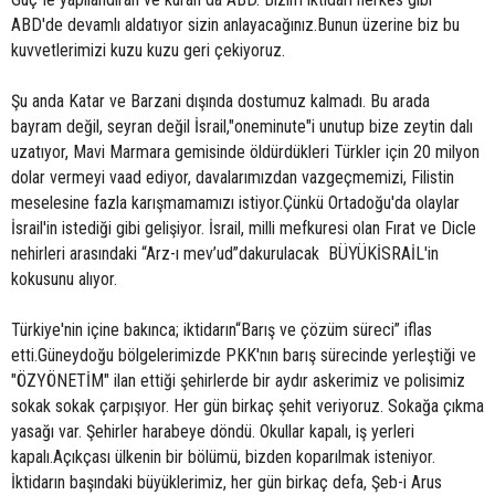
ABD'de devamlı aldatıyor sizin anlayacağınız.Bunun üzerine biz bu
kuvvetlerimizi kuzu kuzu geri çekiyoruz.
Şu anda Katar ve Barzani dışında dostumuz kalmadı. Bu arada
bayram değil, seyran değil İsrail,"oneminute"i unutup bize zeytin dalı
uzatıyor, Mavi Marmara gemisinde öldürdükleri Türkler için 20 milyon
dolar vermeyi vaad ediyor, davalarımızdan vazgeçmemizi, Filistin
meselesine fazla karışmamamızı istiyor.Çünkü Ortadoğu'da olaylar
İsrail'in istediği gibi gelişiyor. İsrail, milli mefkuresi olan Fırat ve Dicle
nehirleri arasındaki “Arz-ı mev’ud”dakurulacak BÜYÜKİSRAİL'in
kokusunu alıyor.
Türkiye'nin içine bakınca; iktidarın“Barış ve çözüm süreci” iflas
etti.Güneydoğu bölgelerimizde PKK'nın barış sürecinde yerleştiği ve
"ÖZYÖNETİM" ilan ettiği şehirlerde bir aydır askerimiz ve polisimiz
sokak sokak çarpışıyor. Her gün birkaç şehit veriyoruz. Sokağa çıkma
yasağı var. Şehirler harabeye döndü. Okullar kapalı, iş yerleri
kapalı.Açıkçası ülkenin bir bölümü, bizden koparılmak isteniyor.
İktidarın başındaki büyüklerimiz, her gün birkaç defa, Şeb-i Arus