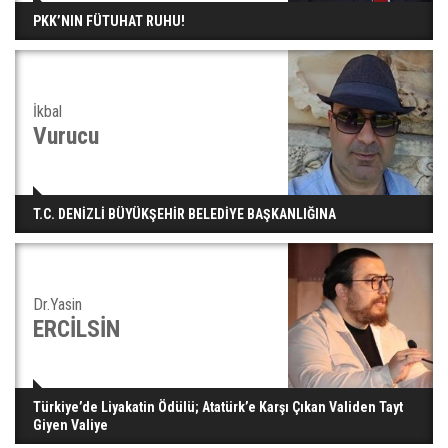
PKK’NIN FÜTUHAT RUHU!
İkbal
Vurucu
T.C. DENİZLİ BÜYÜKŞEHİR BELEDİYE BAŞKANLIĞINA
Dr.Yasin
ERCİLSİN
Türkiye’de Liyakatin Ödülü; Atatürk’e Karşı Çıkan Validen Tayt
Giyen Valiye