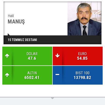
Halil
MANUŞ
15 TEMMUZ DESTANI
DOLAR
EURO
47.6
54.85
ALTIN
BIST 100
6502.41
13798.82