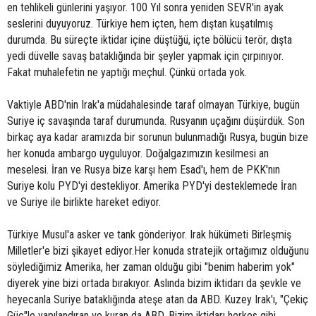
en tehlikeli günlerini yaşıyor. 100 Yıl sonra yeniden SEVR'in ayak
seslerini duyuyoruz. Türkiye hem içten, hem dıştan kuşatılmış
durumda. Bu süreçte iktidar içine düştüğü, içte bölücü terör, dışta
yedi düvelle savaş bataklığında bir şeyler yapmak için çırpınıyor.
Fakat muhalefetin ne yaptığı meçhul. Çünkü ortada yok.
Vaktiyle ABD'nin Irak'a müdahalesinde taraf olmayan Türkiye, bugün
Suriye iç savaşında taraf durumunda. Rusyanın uçağını düşürdük. Son
birkaç aya kadar aramızda bir sorunun bulunmadığı Rusya, bugün bize
her konuda ambargo uyguluyor. Doğalgazımızın kesilmesi an
meselesi. İran ve Rusya bize karşı hem Esad'ı, hem de PKK'nın
Suriye kolu PYD'yi destekliyor. Amerika PYD'yi desteklemede İran
ve Suriye ile birlikte hareket ediyor.
Türkiye Musul'a asker ve tank gönderiyor. Irak hükümeti Birleşmiş
Milletler'e bizi şikayet ediyor.Her konuda stratejik ortağımız olduğunu
söylediğimiz Amerika, her zaman olduğu gibi "benim haberim yok"
diyerek yine bizi ortada bırakıyor. Aslında bizim iktidarı da şevkle ve
heyecanla Suriye bataklığında ateşe atan da ABD. Kuzey Irak'ı, "Çekiç
Güç"le yapılandıran ve kuran da ABD. Bizim iktidarı herkes gibi