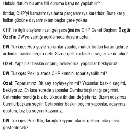
Hukuki durum bu ama fiili duruma karşı ne yapılabilir?
İktidar, CHP’yi karıştırmaya hatta parçalamaya kararlıdır. Buna karşı
halkın gücüne dayanmaktan başka çare yoktur.
CHP ile ilgili olayların nasıl gelişeceğini ise CHP Genel Başkanı
Özgür
Özel
’in DW’ye yaptığı açıklamada duyurmuştur:
DW Türkçe:
Hep şöyle yorumlar yapıldı; mutlak butlan kararı gelirse
ardından baskın seçim gelir. Sizce gelir mi baskın seçim ve ne olur?
Özel:
Yapsınlar baskın seçimi, bekliyoruz, yapsınlar bekliyoruz.
DW Türkçe:
Peki o arada CHP kendini toparlayabilir mi?
Özel:
Toparlanırız. Bir şey söyleyeyim mi? Yapsınlar baskın seçimi,
bekliyoruz. En kısa sürede yapsınlar Cumhurbaşkanlığı seçimini.
Getirsinler sandığı biz bu ülkede iktidarı değiştiririz. Bizim adayımız
Cumhurbaşkanı seçilir. Getirsinler baskın seçimi yapsınlar, adayımızı
gösterir, biz bu seçimi kazanırız.
DW Türkçe:
Peki Kılıçdaroğlu kayyum olarak gelince aday nasıl
gösterilecek?