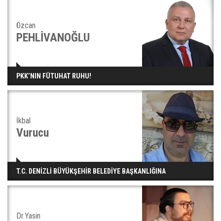
Özcan
PEHLİVANOĞLU
PKK’NIN FÜTUHAT RUHU!
İkbal
Vurucu
T.C. DENİZLİ BÜYÜKŞEHİR BELEDİYE BAŞKANLIĞINA
Dr.Yasin