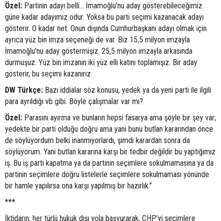
Özel:
Partinin adayı belli... İmamoğlu'nu aday gösterebileceğimiz
güne kadar adayımız odur. Yoksa bu parti seçimi kazanacak adayı
gösterir. O kadar net. Onun dışında Cumhurbaşkanı adayı olmak için
ayrıca yüz bin imza seçeneği de var. Biz 15,5 milyon imzayla
İmamoğlu'nu aday göstermişiz. 25,5 milyon imzayla arkasında
durmuşuz. Yüz bin imzanın iki yüz elli katını toplamışız. Bir aday
gösterir, bu seçimi kazanırız.
DW Türkçe:
Bazı iddialar söz konusu, yedek ya da yeni parti ile ilgili
para ayrıldığı vb gibi. Böyle çalışmalar var mı?
Özel:
Parasını ayırma ve bunların hepsi fasarya ama şöyle bir şey var;
yedekte bir parti olduğu doğru ama yani bunu butlan kararından önce
de söylüyordum belki inanmıyorlardı, şimdi karardan sonra da
söylüyorum. Yani butlan kararına karşı bir tedbir değildir bu yaptığımız
iş. Bu iş parti kapatma ya da partinin seçimlere sokulmamasına ya da
partinin seçimlere doğru listelerle seçimlere sokulmaması yönünde
bir hamle yapılırsa ona karşı yapılmış bir hazırlık.”
***
İktidarın, her türlü hukuk dışı yola başvurarak, CHP’yi seçimlere