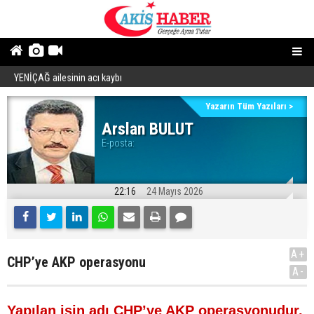
Fenerbahçe, Sturm Graz'ı iki golle yıktı!
YENİÇAĞ ailesinin acı kaybı
“
Yazarın Tüm Yazıları >
Arslan BULUT
E-posta:
22:16
24 Mayıs 2026
A+
CHP’ye AKP operasyonu
A-
Yapılan işin adı CHP’ye AKP operasyonudur.