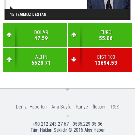
15 TEMMUZ DESTANI
DOLAR
EURO
47.59
55.06
ALTIN
BIST 100
6528.71
13694.53
Denizli Haberleri
Ana Sayfa
Künye
İletişim
RSS
+90 212 243 27 67 - 0535.229 35 36
Tüm Hakları Saklıdır © 2016
Akis Haber