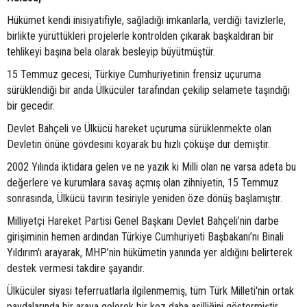
Hükümet kendi inisiyatifiyle, sağladığı imkanlarla, verdiği tavizlerle,
birlikte yürüttükleri projelerle kontrolden çıkarak başkaldıran bir
tehlikeyi başına bela olarak besleyip büyütmüştür.
15 Temmuz gecesi, Türkiye Cumhuriyetinin frensiz uçuruma
sürüklendiği bir anda Ülkücüler tarafından çekilip selamete taşındığı
bir gecedir.
Devlet Bahçeli ve Ülkücü hareket uçuruma sürüklenmekte olan
Devletin önüne gövdesini koyarak bu hızlı çöküşe dur demiştir.
2002 Yılında iktidara gelen ve ne yazık ki Milli olan ne varsa adeta bu
değerlere ve kurumlara savaş açmış olan zihniyetin, 15 Temmuz
sonrasında, Ülkücü tavırın tesiriyle yeniden öze dönüş başlamıştır.
Milliyetçi Hareket Partisi Genel Başkanı Devlet Bahçeli’nin darbe
girişiminin hemen ardından Türkiye Cumhuriyeti Başbakanı’nı Binali
Yıldırım'ı arayarak, MHP’nin hükümetin yanında yer aldığını belirterek
destek vermesi takdire şayandır.
Ülkücüler siyasi teferruatlarla ilgilenmemiş, tüm Türk Milleti'nin ortak
paydalarında bir araya gelerek bir kez daha asilliğini göstermiştir.