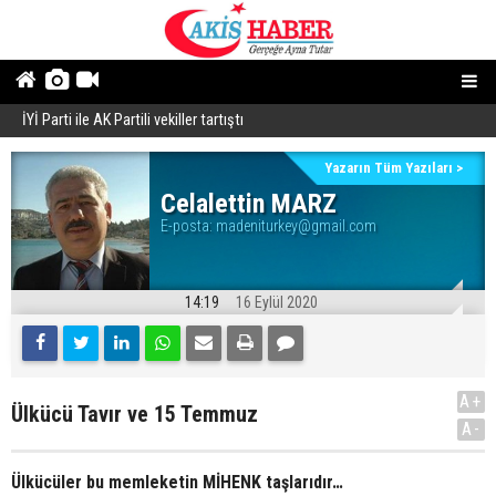
İYİ Parti ile AK Partili vekiller tartıştı
B
Yazarın Tüm Yazıları >
Celalettin MARZ
E-posta:
madeniturkey@gmail.com
14:19
16 Eylül 2020
A+
Ülkücü Tavır ve 15 Temmuz
A-
Ülkücüler bu memleketin MİHENK taşlarıdır…