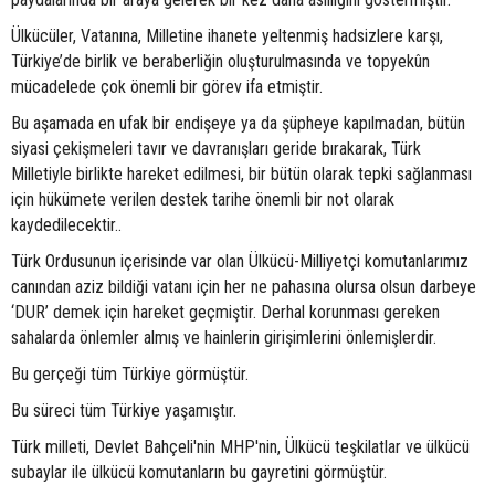
Ülkücüler, Vatanına, Milletine ihanete yeltenmiş hadsizlere karşı,
Türkiye’de birlik ve beraberliğin oluşturulmasında ve topyekûn
mücadelede çok önemli bir görev ifa etmiştir.
Bu aşamada en ufak bir endişeye ya da şüpheye kapılmadan, bütün
siyasi çekişmeleri tavır ve davranışları geride bırakarak, Türk
Milletiyle birlikte hareket edilmesi, bir bütün olarak tepki sağlanması
için hükümete verilen destek tarihe önemli bir not olarak
kaydedilecektir..
Türk Ordusunun içerisinde var olan Ülkücü-Milliyetçi komutanlarımız
canından aziz bildiği vatanı için her ne pahasına olursa olsun darbeye
‘DUR’ demek için hareket geçmiştir. Derhal korunması gereken
sahalarda önlemler almış ve hainlerin girişimlerini önlemişlerdir.
Bu gerçeği tüm Türkiye görmüştür.
Bu süreci tüm Türkiye yaşamıştır.
Türk milleti, Devlet Bahçeli'nin MHP'nin, Ülkücü teşkilatlar ve ülkücü
subaylar ile ülkücü komutanların bu gayretini görmüştür.