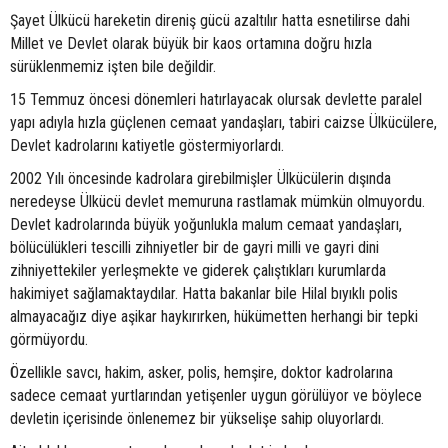
Şayet Ülkücü hareketin direniş gücü azaltılır hatta esnetilirse dahi
Millet ve Devlet olarak büyük bir kaos ortamına doğru hızla
sürüklenmemiz işten bile değildir.
15 Temmuz öncesi dönemleri hatırlayacak olursak devlette paralel
yapı adıyla hızla güçlenen cemaat yandaşları, tabiri caizse Ülkücülere,
Devlet kadrolarını katiyetle göstermiyorlardı.
2002 Yılı öncesinde kadrolara girebilmişler Ülkücülerin dışında
neredeyse Ülkücü devlet memuruna rastlamak mümkün olmuyordu.
Devlet kadrolarında büyük yoğunlukla malum cemaat yandaşları,
bölücülükleri tescilli zihniyetler bir de gayri milli ve gayri dini
zihniyettekiler yerleşmekte ve giderek çalıştıkları kurumlarda
hakimiyet sağlamaktaydılar. Hatta bakanlar bile Hilal bıyıklı polis
almayacağız diye aşikar haykırırken, hükümetten herhangi bir tepki
görmüyordu.
Özellikle savcı, hakim, asker, polis, hemşire, doktor kadrolarına
sadece cemaat yurtlarından yetişenler uygun görülüyor ve böylece
devletin içerisinde önlenemez bir yükselişe sahip oluyorlardı.