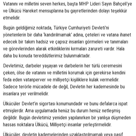
Vatanını ve milletini seven herkes, başta MHP Lideri Sayın Bahçeli’ye
ve Ülkücü Hareket mensuplarına bu gayretlerinden dolayı teşekkür
etmelidir.
Bugün geldiğimiz noktada, Türkiye Cumhuriyeti Devleti’ni
yönetenlerin bir daha ‘kandırılmamak’ adına, çeteleri ve vatana ihanet
edecek bir takım hadsiz ve çapsız insanları görmeleri ve tanımaları
ve görevlerinden alarak etkinliklerini kırmaları zarureti vardır. Hala
daha bu konuda tereddütlerimiz bulunmaktadır.
Devletimiz, darbeler yaşayan ve darbelerin her türlü ceremesini
çeken, ölse de vatanını ve milletini korumak için gerekirse kendini
feda eden vatanperver ve milliyetçi kişiliklere kulak vermelidir.
Sadece terörle mücadele de değil, Devletin her kademesinde bu
insanlara yer verilmelidir.
Ülkücüler Devlet’in sigortası konumundadır ve bunu defalarca ispat
etmişlerdir. Ama uygulamada henüz bu durum henüz netleşmiş
değildir. Bugün devletimiz yeniden yapılanırken bir yanlışa düşmeden
hassas noktalara Ülkücü, Milliyetçi insanlar yerleştirmelidir.
Ülkücüler, devletin kademelerinden uzaklaştırılmamalı veya pasif