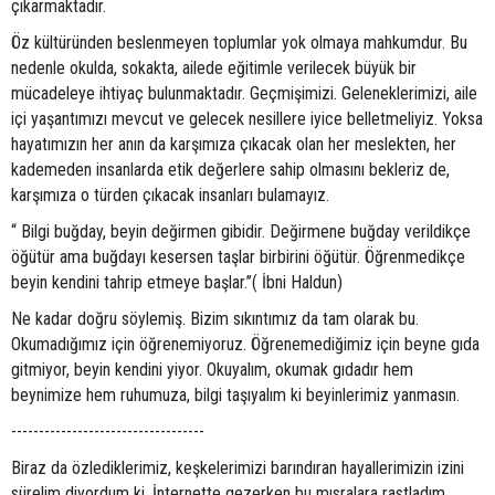
çıkarmaktadır.
Öz kültüründen beslenmeyen toplumlar yok olmaya mahkumdur. Bu
nedenle okulda, sokakta, ailede eğitimle verilecek büyük bir
mücadeleye ihtiyaç bulunmaktadır. Geçmişimizi. Geleneklerimizi, aile
içi yaşantımızı mevcut ve gelecek nesillere iyice belletmeliyiz. Yoksa
hayatımızın her anın da karşımıza çıkacak olan her meslekten, her
kademeden insanlarda etik değerlere sahip olmasını bekleriz de,
karşımıza o türden çıkacak insanları bulamayız.
“ Bilgi buğday, beyin değirmen gibidir. Değirmene buğday verildikçe
öğütür ama buğdayı kesersen taşlar birbirini öğütür. Öğrenmedikçe
beyin kendini tahrip etmeye başlar.’’( İbni Haldun)
Ne kadar doğru söylemiş. Bizim sıkıntımız da tam olarak bu.
Okumadığımız için öğrenemiyoruz. Öğrenemediğimiz için beyne gıda
gitmiyor, beyin kendini yiyor. Okuyalım, okumak gıdadır hem
beynimize hem ruhumuza, bilgi taşıyalım ki beyinlerimiz yanmasın.
-----------------------------------
Biraz da özlediklerimiz, keşkelerimizi barındıran hayallerimizin izini
sürelim diyordum ki, İnternette gezerken bu mısralara rastladım.