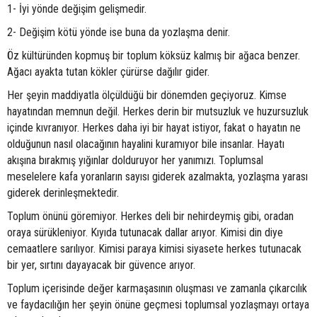
1- İyi yönde değişim gelişmedir.
2- Değişim kötü yönde ise buna da yozlaşma denir.
Öz kültüründen kopmuş bir toplum köksüz kalmış bir ağaca benzer.
Ağacı ayakta tutan kökler çürürse dağılır gider.
Her şeyin maddiyatla ölçüldüğü bir dönemden geçiyoruz. Kimse
hayatından memnun değil. Herkes derin bir mutsuzluk ve huzursuzluk
içinde kıvranıyor. Herkes daha iyi bir hayat istiyor, fakat o hayatın ne
olduğunun nasıl olacağının hayalini kuramıyor bile insanlar. Hayatı
akışına bırakmış yığınlar dolduruyor her yanımızı. Toplumsal
meselelere kafa yoranların sayısı giderek azalmakta, yozlaşma yarası
giderek derinleşmektedir.
Toplum önünü göremiyor. Herkes deli bir nehirdeymiş gibi, oradan
oraya sürükleniyor. Kıyıda tutunacak dallar arıyor. Kimisi din diye
cemaatlere sarılıyor. Kimisi paraya kimisi siyasete herkes tutunacak
bir yer, sırtını dayayacak bir güvence arıyor.
Toplum içerisinde değer karmaşasının oluşması ve zamanla çıkarcılık
ve faydacılığın her şeyin önüne geçmesi toplumsal yozlaşmayı ortaya