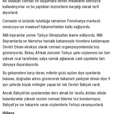
Ait oldukları cemaat ve oluşumlara devlet imkanlarını sınırsızca
kullandırıyorlar ve bu yaptıkları hizmetlerin karşılığı olarak terfi
alıyorlardı.
Cemaatin el üstünde tutulduğu tamamen Pensilvanya merkezli
senaryoya ise maalesef hükümettekiler katkı sağlıyordu.
Milli bayramlar yerine Türkçe Olimpiyatları ikame ediliyordu. Milli
Bayramlarda ne hikmetse hastalık bahanesiyle törenlere katılamayan
Devlet Erkanı eksiksiz olarak cemaat organizasyonlarında boy
gösteriyordu. Birkaç Afrikalı zencinin Türkçe şarkı söylemesi ise tüm
yüksek rical tarafından, salya sümük ağlanarak canlı yayınlarla tüm
dünyaya duyuruluyordu.
Bu gelişmelere karşı duran, milletin gözü açılsın diye uyarılarda
bulunan, doğrudan adres göstererek hükümeti yanlıştan dönün diye 9
ayrı şehirde büyük mitingler yapan bir tek Devlet Bahçeli vardı.
Ancak Bahçeli’nin uyarılarından ders almak bir tarafa, iktidarı elinde
bulunduranlar yüksek sesten cemaat liderine toz kondurmuyor,
Bahçeli’ye ise hakarete varan söylemlerle Fetöyü savunuyorlardı.
Hülasa,