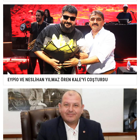
EYPİO VE NESLİHAN YILMAZ ÖREN KALE'Yİ COŞTURDU