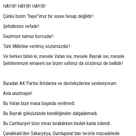
HAYIR! HAYIR! HAYIR!
Çünkü bizim “hayır”ımız bir siyasi hesap değildir!
Şehidimize vefadır!
Gazimize namus borcudur!
Türk Milletine verilmiş sözümüzdür!
Ve herkes bilsin ki; mesele Vatan ise, mesele Bayrak ise, mesele
Şehitlerimizin emaneti ise bizim safımız da sözümüz de bellidir!
Buradan AK Partisi İktidarına ve destekçilerine sesleniyorum:
Asla unutmayın!
Bu Vatan bize masa başında verilmedi.
Bu Bayrak gökyüzünde kendiliğinden dalgalanmadı.
Bu Cumhuriyet bize miras bırakılırken bedeli kanla ödendi.
Çanakkale’den Sakarya’ya, Dumlupınar’dan terörle mücadelede