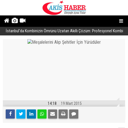
İstanbul'da Kombinizin Ömrünü Uzatan Akıllı Çözüm: Profesyonel Kombi
Y
Tamiri Rehberi
14:18
19 Mart 2015