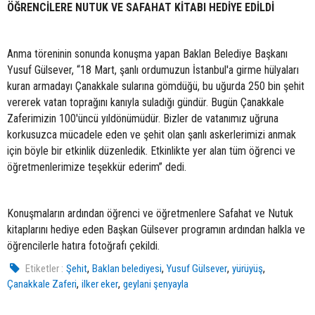
ÖĞRENCİLERE NUTUK VE SAFAHAT KİTABI HEDİYE EDİLDİ
Anma töreninin sonunda konuşma yapan Baklan Belediye Başkanı
Yusuf Gülsever, “18 Mart, şanlı ordumuzun İstanbul'a girme hülyaları
kuran armadayı Çanakkale sularına gömdüğü, bu uğurda 250 bin şehit
vererek vatan toprağını kanıyla suladığı gündür. Bugün Çanakkale
Zaferimizin 100'üncü yıldönümüdür. Bizler de vatanımız uğruna
korkusuzca mücadele eden ve şehit olan şanlı askerlerimizi anmak
için böyle bir etkinlik düzenledik. Etkinlikte yer alan tüm öğrenci ve
öğretmenlerimize teşekkür ederim” dedi.
Konuşmaların ardından öğrenci ve öğretmenlere Safahat ve Nutuk
kitaplarını hediye eden Başkan Gülsever programın ardından halkla ve
öğrencilerle hatıra fotoğrafı çekildi.
,
,
,
,
Etiketler :
Şehit
Baklan belediyesi
Yusuf Gülsever
yürüyüş
,
,
Çanakkale Zaferi
ilker eker
geylani şenyayla