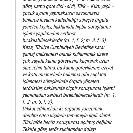
göre, kamu görevlisi - sivil, Türk – Kürt, yaşlı –
çocuk ayrımı yapmaksızın savunmasız
binlerce insanın katledildiği süreçte örgütü
yöneten kişiler, haklarında hiçbir soruşturma
işlemi yapılmadan serbest
bırakılabileceklerdir (m. 1, f. 2; m. 3, f. 3).
Keza, Türkiye Cumhuriyeti Devletine karşı
şantaj malzemesi olarak kullanılmak üzere
çok sayıda kamu görevlisini kaçırarak uzun
süre rehin tutma, bu kamu görevlilerine eziyet
ve kötü muamelede bulunma gibi suçların
işlenmesi süreçlerinde örgütü yöneten
teröristler, haklarında hiçbir soruşturma işlemi
yapılmadan serbest bırakılabileceklerdir (m. 1,
f. 2; m. 3, f. 3).
Dikkat edilmelidir ki, örgütün yönetimini
deruhte eden kişilerin tamamıyla ilgili olarak
Türkiye’de henüz soruşturma açılmış değildir.
Teklife göre, terör suçlarından dolayı