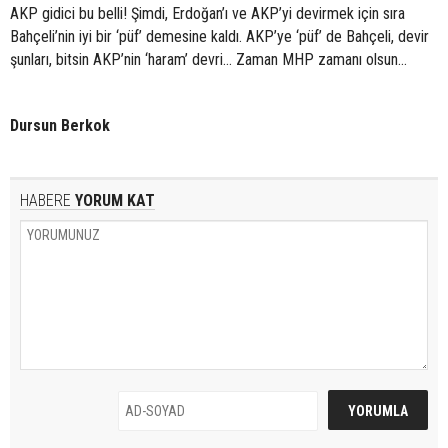
AKP gidici bu belli! Şimdi, Erdoğan’ı ve AKP’yi devirmek için sıra
Bahçeli’nin iyi bir ‘püf’ demesine kaldı. AKP’ye ‘püf’ de Bahçeli, devir
şunları, bitsin AKP’nin ‘haram’ devri… Zaman MHP zamanı olsun…
Dursun Berkok
HABERE
YORUM KAT