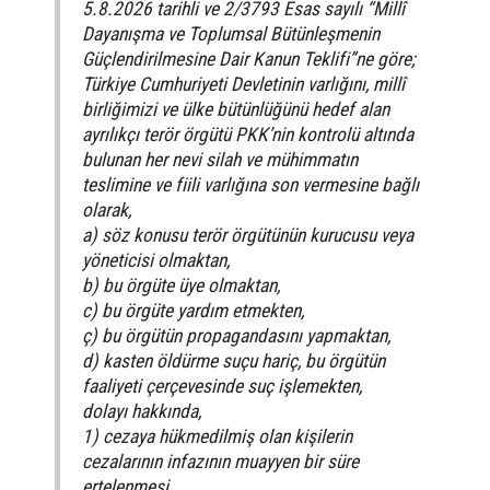
5.8.2026 tarihli ve 2/3793 Esas sayılı “Millî
Dayanışma ve Toplumsal Bütünleşmenin
Güçlendirilmesine Dair Kanun Teklifi”ne göre;
Türkiye Cumhuriyeti Devletinin varlığını, millî
birliğimizi ve ülke bütünlüğünü hedef alan
ayrılıkçı terör örgütü PKK’nin kontrolü altında
bulunan her nevi silah ve mühimmatın
teslimine ve fiili varlığına son vermesine bağlı
olarak,
a) söz konusu terör örgütünün kurucusu veya
yöneticisi olmaktan,
b) bu örgüte üye olmaktan,
c) bu örgüte yardım etmekten,
ç) bu örgütün propagandasını yapmaktan,
d) kasten öldürme suçu hariç, bu örgütün
faaliyeti çerçevesinde suç işlemekten,
dolayı hakkında,
1) cezaya hükmedilmiş olan kişilerin
cezalarının infazının muayyen bir süre
ertelenmesi,