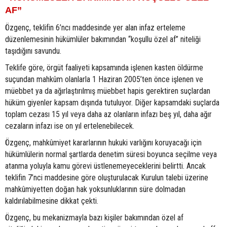
AF”
Özgenç, teklifin 6’ncı maddesinde yer alan infaz erteleme
düzenlemesinin hükümlüler bakımından “koşullu özel af” niteliği
taşıdığını savundu.
Teklife göre, örgüt faaliyeti kapsamında işlenen kasten öldürme
suçundan mahkûm olanlarla 1 Haziran 2005’ten önce işlenen ve
müebbet ya da ağırlaştırılmış müebbet hapis gerektiren suçlardan
hüküm giyenler kapsam dışında tutuluyor. Diğer kapsamdaki suçlarda
toplam cezası 15 yıl veya daha az olanların infazı beş yıl, daha ağır
cezaların infazı ise on yıl ertelenebilecek.
Özgenç, mahkûmiyet kararlarının hukuki varlığını koruyacağı için
hükümlülerin normal şartlarda denetim süresi boyunca seçilme veya
atanma yoluyla kamu görevi üstlenemeyeceklerini belirtti. Ancak
teklifin 7’nci maddesine göre oluşturulacak Kurulun talebi üzerine
mahkûmiyetten doğan hak yoksunluklarının süre dolmadan
kaldırılabilmesine dikkat çekti.
Özgenç, bu mekanizmayla bazı kişiler bakımından özel af