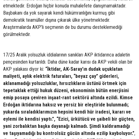
etmektedir. Erdoğan hiçbir konuda muhalefete danışmamaktadır.
Başbakanı da yok sayarak kendi hükümranlığını kurmuş gibi
demokratik teamüller dışına çıkarak ülke yönetmektedir.
Araştırmalarda AKP’li seçmenin de bu durumu desteklemediği
görülmektedir.
17/25 Aralık yolsuzluk iddialarının sanıkları AKP iktidarınca adaletin
pençesinden kurtarıldı. Daha düne kadar karısı da AKP vekili olan bir
AKP yalakası diyor ki:
“İktidar, AK-Saray’ın dudak uçuklatan
maliyeti, aylık elektrik faturaları, “beyaz çay” giderleri,
aklanamadığı yolsuzluklar, hırsızlıkların üstünü örtmek için
tepetaklak ettiği hukuk düzeni, ekonominin bütün enerjisini
emip posaya çeviren inşaat-rant sektörü altında ezildi. Kimse
Erdoğan iktidarına haksız ve yersiz bir eleştiride bulunmadı;
yukarda sıraladıklarımızın hepsini kendi hür iradesi, kararı ve
eylemi ile kendisi yaptı.”, “Ezici, ürkütücü ve şaibeli bir güçten,
yani zorbalıktan başka dayanağı kalmadı. Şimdi kaldıramadığı
ve taşıyamadığı bu kontrolsüz gücün altında ezilip kayboluyor.”
,