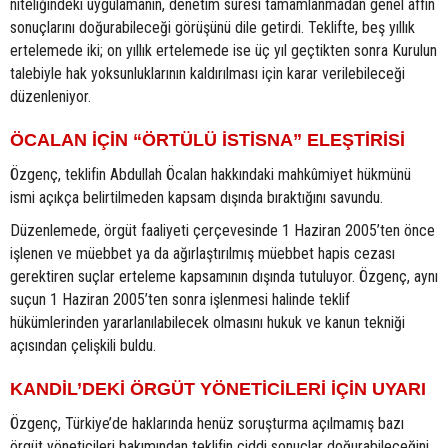
niteliğindeki uygulamanın, denetim süresi tamamlanmadan genel affın
sonuçlarını doğurabileceği görüşünü dile getirdi. Teklifte, beş yıllık
ertelemede iki; on yıllık ertelemede ise üç yıl geçtikten sonra Kurulun
talebiyle hak yoksunluklarının kaldırılması için karar verilebileceği
düzenleniyor.
ÖCALAN İÇİN “ÖRTÜLÜ İSTİSNA” ELEŞTİRİSİ
Özgenç, teklifin Abdullah Öcalan hakkındaki mahkûmiyet hükmünü
ismi açıkça belirtilmeden kapsam dışında bıraktığını savundu.
Düzenlemede, örgüt faaliyeti çerçevesinde 1 Haziran 2005’ten önce
işlenen ve müebbet ya da ağırlaştırılmış müebbet hapis cezası
gerektiren suçlar erteleme kapsamının dışında tutuluyor. Özgenç, aynı
suçun 1 Haziran 2005’ten sonra işlenmesi halinde teklif
hükümlerinden yararlanılabilecek olmasını hukuk ve kanun tekniği
açısından çelişkili buldu.
KANDİL’DEKİ ÖRGÜT YÖNETİCİLERİ İÇİN UYARI
Özgenç, Türkiye’de haklarında henüz soruşturma açılmamış bazı
örgüt yöneticileri bakımından teklifin ciddi sonuçlar doğurabileceğini