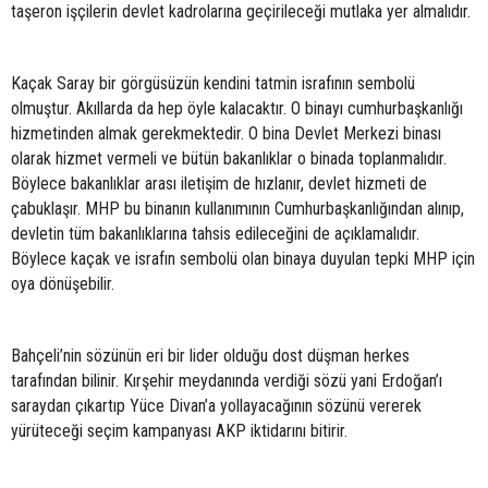
taşeron işçilerin devlet kadrolarına geçirileceği mutlaka yer almalıdır.
Kaçak Saray bir görgüsüzün kendini tatmin israfının sembolü
olmuştur. Akıllarda da hep öyle kalacaktır. O binayı cumhurbaşkanlığı
hizmetinden almak gerekmektedir. O bina Devlet Merkezi binası
olarak hizmet vermeli ve bütün bakanlıklar o binada toplanmalıdır.
Böylece bakanlıklar arası iletişim de hızlanır, devlet hizmeti de
çabuklaşır. MHP bu binanın kullanımının Cumhurbaşkanlığından alınıp,
devletin tüm bakanlıklarına tahsis edileceğini de açıklamalıdır.
Böylece kaçak ve israfın sembolü olan binaya duyulan tepki MHP için
oya dönüşebilir.
Bahçeli’nin sözünün eri bir lider olduğu dost düşman herkes
tarafından bilinir. Kırşehir meydanında verdiği sözü yani Erdoğan’ı
saraydan çıkartıp Yüce Divan’a yollayacağının sözünü vererek
yürüteceği seçim kampanyası AKP iktidarını bitirir.