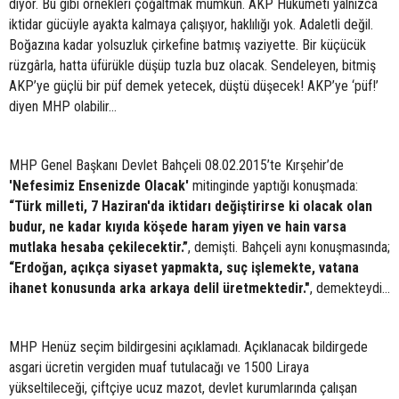
diyor. Bu gibi örnekleri çoğaltmak mümkün. AKP Hükümeti yalnızca
iktidar gücüyle ayakta kalmaya çalışıyor, haklılığı yok. Adaletli değil.
Boğazına kadar yolsuzluk çirkefine batmış vaziyette. Bir küçücük
rüzgârla, hatta üfürükle düşüp tuzla buz olacak. Sendeleyen, bitmiş
AKP’ye güçlü bir püf demek yetecek, düştü düşecek! AKP’ye ‘püf!’
diyen MHP olabilir…
MHP Genel Başkanı Devlet Bahçeli 08.02.2015’te Kırşehir’de
'Nefesimiz Ensenizde Olacak'
mitinginde yaptığı konuşmada:
“Türk milleti, 7 Haziran'da iktidarı değiştirirse ki olacak olan
budur, ne kadar kıyıda köşede haram yiyen ve hain varsa
mutlaka hesaba çekilecektir.”
, demişti. Bahçeli aynı konuşmasında;
“Erdoğan, açıkça siyaset yapmakta, suç işlemekte, vatana
ihanet konusunda arka arkaya delil üretmektedir."
, demekteydi…
MHP Henüz seçim bildirgesini açıklamadı. Açıklanacak bildirgede
asgari ücretin vergiden muaf tutulacağı ve 1500 Liraya
yükseltileceği, çiftçiye ucuz mazot, devlet kurumlarında çalışan