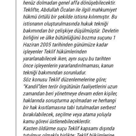
henüz dolmadan genel affa dönüşebilecektir.
Teklifte, Abdullah Öcalan ile ilgili mahkumiyet
hükmü örtülü bir şekilde istisna kılınmıştır. Bu
istisnanın oluşturulmasında hukuk tekniği
bakımından bir çelişkiye düşülmüştür. Devletin
birliğini ve ülke bütünlüğünü bozma suçunu 1
Haziran 2005 tarihinden günümüze kadar
işleyenler Teklif hükümlerinden
yararlanabilecek iken, aynı suçu bu tarihten
önce işleyenlerin yararlandırılmaması, kanun
tekniği bakımından sorunludur.
Söz konusu Teklif düzenlemelerine göre;
“Kandil”den terör örgütünün faaliyetlerini uzun
zamandan beri yönetmeye devam eden kişiler,
haklarında soruşturma açılmadan ve herhangi
bir hak kısıtlamasına tabi tutulmadan serbest
bırakılabilecek, seçilme veya atama yoluyla
kamu görevi üstlenebileceklerdir.
Kasten öldürme suçu Teklif kapsamı dışında
tutulmuş olmakla birlikte; Teklif hükümlerine