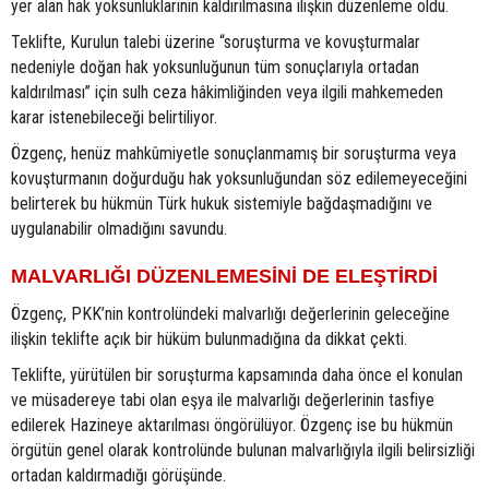
yer alan hak yoksunluklarının kaldırılmasına ilişkin düzenleme oldu.
Teklifte, Kurulun talebi üzerine “soruşturma ve kovuşturmalar
nedeniyle doğan hak yoksunluğunun tüm sonuçlarıyla ortadan
kaldırılması” için sulh ceza hâkimliğinden veya ilgili mahkemeden
karar istenebileceği belirtiliyor.
Özgenç, henüz mahkûmiyetle sonuçlanmamış bir soruşturma veya
kovuşturmanın doğurduğu hak yoksunluğundan söz edilemeyeceğini
belirterek bu hükmün Türk hukuk sistemiyle bağdaşmadığını ve
uygulanabilir olmadığını savundu.
MALVARLIĞI DÜZENLEMESİNİ DE ELEŞTİRDİ
Özgenç, PKK’nin kontrolündeki malvarlığı değerlerinin geleceğine
ilişkin teklifte açık bir hüküm bulunmadığına da dikkat çekti.
Teklifte, yürütülen bir soruşturma kapsamında daha önce el konulan
ve müsadereye tabi olan eşya ile malvarlığı değerlerinin tasfiye
edilerek Hazineye aktarılması öngörülüyor. Özgenç ise bu hükmün
örgütün genel olarak kontrolünde bulunan malvarlığıyla ilgili belirsizliği
ortadan kaldırmadığı görüşünde.