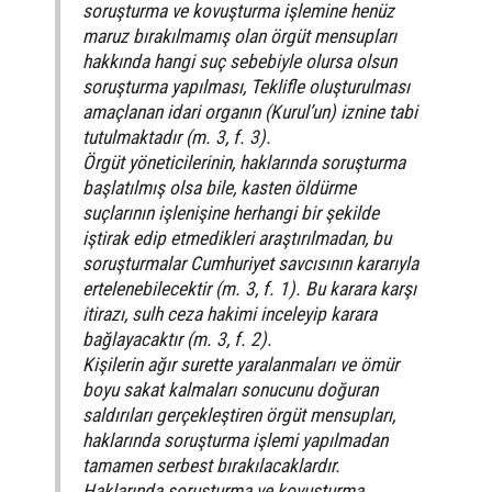
soruşturma ve kovuşturma işlemine henüz
maruz bırakılmamış olan örgüt mensupları
hakkında hangi suç sebebiyle olursa olsun
soruşturma yapılması, Teklifle oluşturulması
amaçlanan idari organın (Kurul’un) iznine tabi
tutulmaktadır (m. 3, f. 3).
Örgüt yöneticilerinin, haklarında soruşturma
başlatılmış olsa bile, kasten öldürme
suçlarının işlenişine herhangi bir şekilde
iştirak edip etmedikleri araştırılmadan, bu
soruşturmalar Cumhuriyet savcısının kararıyla
ertelenebilecektir (m. 3, f. 1). Bu karara karşı
itirazı, sulh ceza hakimi inceleyip karara
bağlayacaktır (m. 3, f. 2).
Kişilerin ağır surette yaralanmaları ve ömür
boyu sakat kalmaları sonucunu doğuran
saldırıları gerçekleştiren örgüt mensupları,
haklarında soruşturma işlemi yapılmadan
tamamen serbest bırakılacaklardır.
Haklarında soruşturma ve kovuşturma