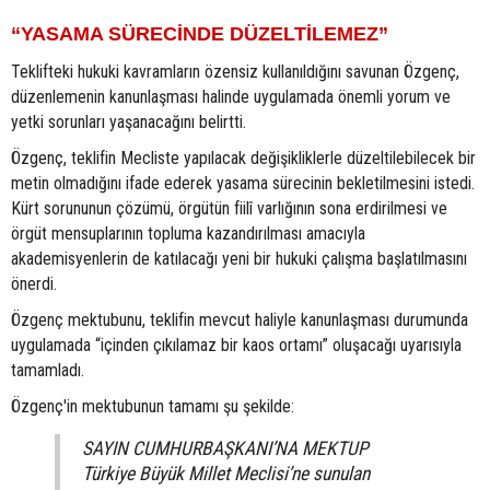
“YASAMA SÜRECİNDE DÜZELTİLEMEZ”
Teklifteki hukuki kavramların özensiz kullanıldığını savunan Özgenç,
düzenlemenin kanunlaşması halinde uygulamada önemli yorum ve
yetki sorunları yaşanacağını belirtti.
Özgenç, teklifin Mecliste yapılacak değişikliklerle düzeltilebilecek bir
metin olmadığını ifade ederek yasama sürecinin bekletilmesini istedi.
Kürt sorununun çözümü, örgütün fiilî varlığının sona erdirilmesi ve
örgüt mensuplarının topluma kazandırılması amacıyla
akademisyenlerin de katılacağı yeni bir hukuki çalışma başlatılmasını
önerdi.
Özgenç mektubunu, teklifin mevcut haliyle kanunlaşması durumunda
uygulamada “içinden çıkılamaz bir kaos ortamı” oluşacağı uyarısıyla
tamamladı.
Özgenç'in mektubunun tamamı şu şekilde:
SAYIN CUMHURBAŞKANI’NA MEKTUP
Türkiye Büyük Millet Meclisi’ne sunulan