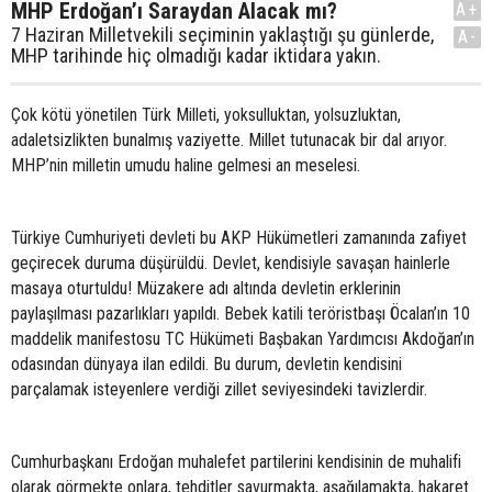
MHP Erdoğan’ı Saraydan Alacak mı?
A+
7 Haziran Milletvekili seçiminin yaklaştığı şu günlerde,
A-
MHP tarihinde hiç olmadığı kadar iktidara yakın.
Çok kötü yönetilen Türk Milleti, yoksulluktan, yolsuzluktan,
adaletsizlikten bunalmış vaziyette. Millet tutunacak bir dal arıyor.
MHP’nin milletin umudu haline gelmesi an meselesi.
Türkiye Cumhuriyeti devleti bu AKP Hükümetleri zamanında zafiyet
geçirecek duruma düşürüldü. Devlet, kendisiyle savaşan hainlerle
masaya oturtuldu! Müzakere adı altında devletin erklerinin
paylaşılması pazarlıkları yapıldı. Bebek katili teröristbaşı Öcalan’ın 10
maddelik manifestosu TC Hükümeti Başbakan Yardımcısı Akdoğan’ın
odasından dünyaya ilan edildi. Bu durum, devletin kendisini
parçalamak isteyenlere verdiği zillet seviyesindeki tavizlerdir.
Cumhurbaşkanı Erdoğan muhalefet partilerini kendisinin de muhalifi
olarak görmekte onlara, tehditler savurmakta, aşağılamakta, hakaret