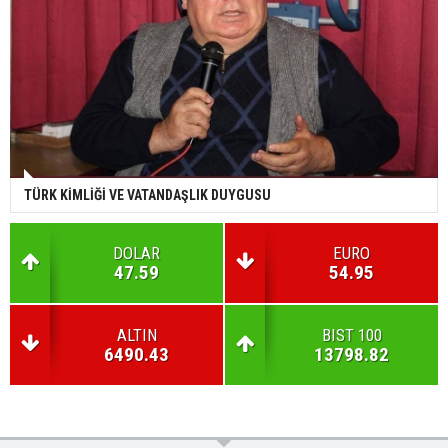
TÜRK KİMLİĞİ VE VATANDAŞLIK DUYGUSU
DOLAR
EURO
47.59
54.95
ALTIN
BIST 100
6490.43
13798.82