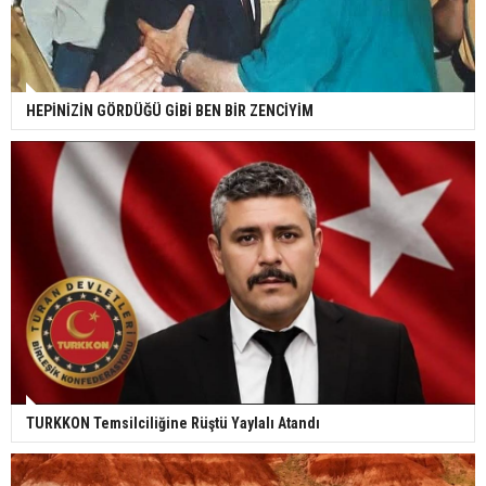
HEPİNİZİN GÖRDÜĞÜ GİBİ BEN BİR ZENCİYİM
TURKKON Temsilciliğine Rüştü Yaylalı Atandı