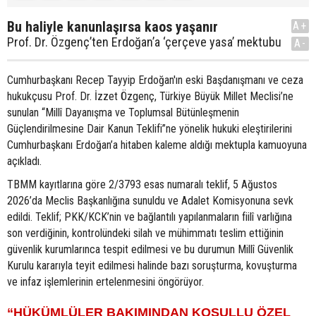
Bu haliyle kanunlaşırsa kaos yaşanır
A+
Prof. Dr. Özgenç’ten Erdoğan’a ‘çerçeve yasa’ mektubu
A-
Cumhurbaşkanı Recep Tayyip Erdoğan'ın eski Başdanışmanı ve ceza
hukukçusu Prof. Dr. İzzet Özgenç, Türkiye Büyük Millet Meclisi’ne
sunulan “Millî Dayanışma ve Toplumsal Bütünleşmenin
Güçlendirilmesine Dair Kanun Teklifi”ne yönelik hukuki eleştirilerini
Cumhurbaşkanı Erdoğan’a hitaben kaleme aldığı mektupla kamuoyuna
açıkladı.
TBMM kayıtlarına göre 2/3793 esas numaralı teklif, 5 Ağustos
2026’da Meclis Başkanlığına sunuldu ve Adalet Komisyonuna sevk
edildi. Teklif; PKK/KCK’nin ve bağlantılı yapılanmaların fiilî varlığına
son verdiğinin, kontrolündeki silah ve mühimmatı teslim ettiğinin
güvenlik kurumlarınca tespit edilmesi ve bu durumun Millî Güvenlik
Kurulu kararıyla teyit edilmesi halinde bazı soruşturma, kovuşturma
ve infaz işlemlerinin ertelenmesini öngörüyor.
“HÜKÜMLÜLER BAKIMINDAN KOŞULLU ÖZEL