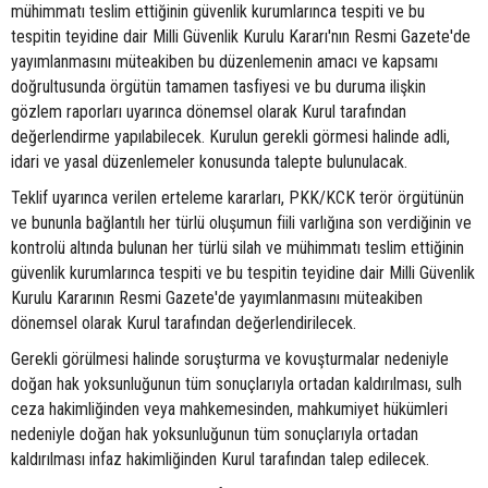
mühimmatı teslim ettiğinin güvenlik kurumlarınca tespiti ve bu
tespitin teyidine dair Milli Güvenlik Kurulu Kararı'nın Resmi Gazete'de
yayımlanmasını müteakiben bu düzenlemenin amacı ve kapsamı
doğrultusunda örgütün tamamen tasfiyesi ve bu duruma ilişkin
gözlem raporları uyarınca dönemsel olarak Kurul tarafından
değerlendirme yapılabilecek. Kurulun gerekli görmesi halinde adli,
idari ve yasal düzenlemeler konusunda talepte bulunulacak.
Teklif uyarınca verilen erteleme kararları, PKK/KCK terör örgütünün
ve bununla bağlantılı her türlü oluşumun fiili varlığına son verdiğinin ve
kontrolü altında bulunan her türlü silah ve mühimmatı teslim ettiğinin
güvenlik kurumlarınca tespiti ve bu tespitin teyidine dair Milli Güvenlik
Kurulu Kararının Resmi Gazete'de yayımlanmasını müteakiben
dönemsel olarak Kurul tarafından değerlendirilecek.
Gerekli görülmesi halinde soruşturma ve kovuşturmalar nedeniyle
doğan hak yoksunluğunun tüm sonuçlarıyla ortadan kaldırılması, sulh
ceza hakimliğinden veya mahkemesinden, mahkumiyet hükümleri
nedeniyle doğan hak yoksunluğunun tüm sonuçlarıyla ortadan
kaldırılması infaz hakimliğinden Kurul tarafından talep edilecek.