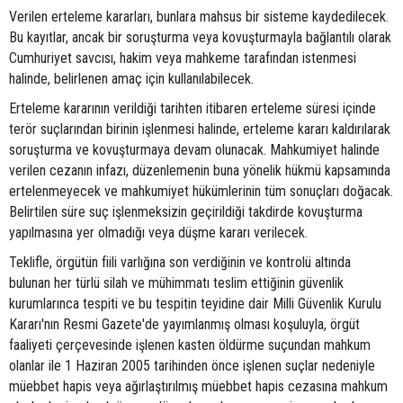
Verilen erteleme kararları, bunlara mahsus bir sisteme kaydedilecek.
Bu kayıtlar, ancak bir soruşturma veya kovuşturmayla bağlantılı olarak
Cumhuriyet savcısı, hakim veya mahkeme tarafından istenmesi
halinde, belirlenen amaç için kullanılabilecek.
Erteleme kararının verildiği tarihten itibaren erteleme süresi içinde
terör suçlarından birinin işlenmesi halinde, erteleme kararı kaldırılarak
soruşturma ve kovuşturmaya devam olunacak. Mahkumiyet halinde
verilen cezanın infazı, düzenlemenin buna yönelik hükmü kapsamında
ertelenmeyecek ve mahkumiyet hükümlerinin tüm sonuçları doğacak.
Belirtilen süre suç işlenmeksizin geçirildiği takdirde kovuşturma
yapılmasına yer olmadığı veya düşme kararı verilecek.
Teklifle, örgütün fiili varlığına son verdiğinin ve kontrolü altında
bulunan her türlü silah ve mühimmatı teslim ettiğinin güvenlik
kurumlarınca tespiti ve bu tespitin teyidine dair Milli Güvenlik Kurulu
Kararı'nın Resmi Gazete'de yayımlanmış olması koşuluyla, örgüt
faaliyeti çerçevesinde işlenen kasten öldürme suçundan mahkum
olanlar ile 1 Haziran 2005 tarihinden önce işlenen suçlar nedeniyle
müebbet hapis veya ağırlaştırılmış müebbet hapis cezasına mahkum