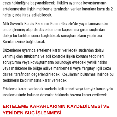
ceza hakimliğine başvurabilecek. Hüküm uyarınca kovuşturmanın
ertelenmesine ilişkin mahkeme tarafından verilen kararlara karşı da 2
hafta içinde itiraz edilebilecek.
Milli Güvenlik Kurulu Kararının Resmi Gazete'de yayımlanmasından
önce işlenmiş olup da düzenlemenin kapsamına giren suçlardan
dolayı bu tarihten sonra başlatılacak soruşturmaların yapılması,
Kurulun iznine bağlı olacak.
Düzenleme uyarınca erteleme kararı verilecek suçlardan dolayı
verilmiş olan tutuklama ve adli kontrole ilişkin koruma tedbirleri,
soruşturma veya kovuşturmanın bulunduğu evredeki yetkili hakim
veya mahkeme ile bölge adliye mahkemesi veya Yargıtay ilgili ceza
dairesi tarafından değerlendirilecek. Koşullarının bulunması halinde bu
tedbirlerin kaldırılmasına karar verilecek.
Erteleme kararı verilecek suçlarla ilgili istinaf veya temyiz kanun yolu
incelemesinde bulunan dosyalar hakkında bozma kararı verilecek.
ERTELEME KARARLARININ KAYDEDİLMESİ VE
YENİDEN SUÇ İŞLENMESİ