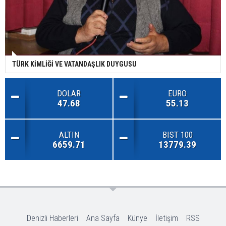
TÜRK KİMLİĞİ VE VATANDAŞLIK DUYGUSU
DOLAR
EURO
47.68
55.13
ALTIN
BIST 100
6659.71
13779.39
Denizli Haberleri
Ana Sayfa
Künye
İletişim
RSS