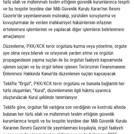
türlü silah ve mühimmatı teslim ettiğinin güvenlik kurumlarınca tespiti
ve bu tespitin teyidine dair Milli Güvenlik Kurulu Kararı'nın Resmi
Gazete'de yayımlanmasını müteakip, yürütülen soruşturma ve
kovuşturmalar ile verilen mahkumiyet hükümlerinin infazının
ertelenmesi işlemlerinin ve yapılacak diğer işlemlerin belirlenmesi
amaçlanıyor.
Düzenleme, PKK/KCK terör örgütünü kurma veya yönetme, örgüte
üye olma veya bilerek ve isteyerek yardım etme ve örgütün
propagandasını yapma suçları ile bu örgütün faaliyeti kapsamında
işlenen suçları ve bu örgüt lehine işlenen Terörizmin Finansmanının
Önlenmesi Hakkında Kanun'da düzenlenen suçları kapsayacak.
Teklifte "Örgüt", PKK/KCK terör örgütünü ve bununla bağlantılı her
türlü oluşumları, "Kurul", düzenlemenin ilgili hükmü uyarınca
oluşturulacak Kurul şeklinde tanımlanıyor.
Teklife göre, örgütün fiili varlığına son verdiğinin ve kontrolü altında
bulunan her türlü silah ve mühimmatı teslim ettiğinin güvenlik
kurumlarınca tespiti ve bu tespitin teyidine dair Milli Güvenlik Kurulu
Kararının Resmi Gazete'de yayımlanması koşuluyla, örgüt faaliyeti