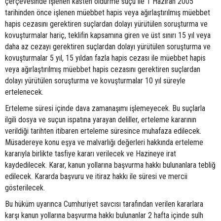
çerçevesinde işlenen kasten öldürme suçu ile 1 Haziran 2005
tarihinden önce işlenen müebbet hapis veya ağırlaştırılmış müebbet
hapis cezasını gerektiren suçlardan dolayı yürütülen soruşturma ve
kovuşturmalar hariç, teklifin kapsamına giren ve üst sınırı 15 yıl veya
daha az cezayı gerektiren suçlardan dolayı yürütülen soruşturma ve
kovuşturmalar 5 yıl, 15 yıldan fazla hapis cezası ile müebbet hapis
veya ağırlaştırılmış müebbet hapis cezasını gerektiren suçlardan
dolayı yürütülen soruşturma ve kovuşturmalar 10 yıl süreyle
ertelenecek.
Erteleme süresi içinde dava zamanaşımı işlemeyecek. Bu suçlarla
ilgili dosya ve suçun ispatına yarayan deliller, erteleme kararının
verildiği tarihten itibaren erteleme süresince muhafaza edilecek.
Müsadereye konu eşya ve malvarlığı değerleri hakkında erteleme
kararıyla birlikte tasfiye kararı verilecek ve Hazineye irat
kaydedilecek. Karar, kanun yollarına başvurma hakkı bulunanlara tebliğ
edilecek. Kararda başvuru ve itiraz hakkı ile süresi ve mercii
gösterilecek.
Bu hüküm uyarınca Cumhuriyet savcısı tarafından verilen kararlara
karşı kanun yollarına başvurma hakkı bulunanlar 2 hafta içinde sulh