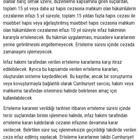
olanlar hariç olmak üzere, düzenleme kapsamına giren suçlardan,
toplam 15 yıl veya daha az hapis cezasına mahkum olan hükümlülerin
cezalarının infazı 5 yıl süreyle, toplam 15 yıldan fazla hapis cezası ile
müebbet hapis veya ağırlaştırılmış müebbet hapis cezasına mahkum
olan hükümlülerin cezalarının infazı 10 yıl süreyle infaz hakiminin
kararıyla ertelenecek. Bu hükmün uygulanması, müsadere kararlarının
yerine getirilmesini engellemeyecek. Erteleme süresi içinde cezada
zamanaşımı işlemeyecek.
İnfaz hakimi tarafından verilen erteleme kararlarına karşı itiraz
edilebilecek. Ayrıca bu kapsamda verilen erteleme kararları,
oluşturulan sisteme kaydedilecek. Bu kayıtlar, ancak bir soruşturma
veya kovuşturmayla bağlantılı olarak Cumhuriyet savcısı, hakim veya
mahkeme tarafından istenmesi halinde belirlenen amaç için
kullanılabilecek.
Erteleme kararının verildiği tarihten itibaren erteleme süresi içinde
terör suçlarından birinin işlenmesi halinde, infaz hakimi tarafından
erteleme kararı kaldırılarak cezanın infazının devamına karar
verilecek. Belirtilen süre suç işlenmeksizin geçirildiği takdirde verilen
ceza infaz edilmiş sayılacak. Erteleme kararlarının takibi Cumhuriyet