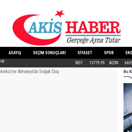
ASAYİŞ
SEÇİM SONUÇLARI
SİYASET
SPOR
EK
Butik İşletmeler E-Ticarete Başlarken 
BIST
13779.39
ALTIN
665
Bu K