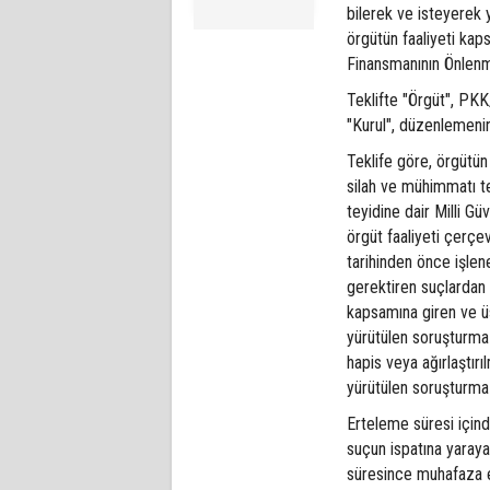
bilerek ve isteyerek
örgütün faaliyeti kap
Finansmanının Önlenm
Teklifte "Örgüt", PKK
"Kurul", düzenlemenin
Teklife göre, örgütün 
silah ve mühimmatı te
teyidine dair Milli G
örgüt faaliyeti çerç
tarihinden önce işle
gerektiren suçlardan 
kapsamına giren ve üs
yürütülen soruşturma 
hapis veya ağırlaştır
yürütülen soruşturma
Erteleme süresi için
suçun ispatına yarayan
süresince muhafaza e