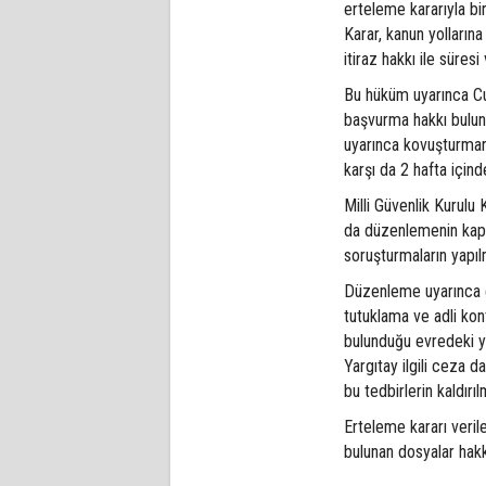
erteleme kararıyla bi
Karar, kanun yolların
itiraz hakkı ile süres
Bu hüküm uyarınca Cum
başvurma hakkı bulun
uyarınca kovuşturman
karşı da 2 hafta içind
Milli Güvenlik Kurul
da düzenlemenin kaps
soruşturmaların yapıl
Düzenleme uyarınca e
tutuklama ve adli kon
bulunduğu evredeki y
Yargıtay ilgili ceza d
bu tedbirlerin kaldırı
Erteleme kararı veril
bulunan dosyalar hak