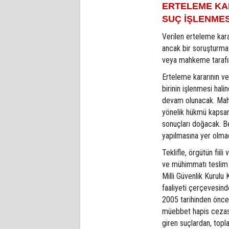
ERTELEME KA
SUÇ İŞLENMES
Verilen erteleme kara
ancak bir soruşturma
veya mahkeme tarafınd
Erteleme kararının ver
birinin işlenmesi hal
devam olunacak. Mahk
yönelik hükmü kapsa
sonuçları doğacak. Be
yapılmasına yer olma
Teklifle, örgütün fiili
ve mühimmatı teslim e
Milli Güvenlik Kurulu
faaliyeti çerçevesin
2005 tarihinden önce 
müebbet hapis cezas
giren suçlardan, top