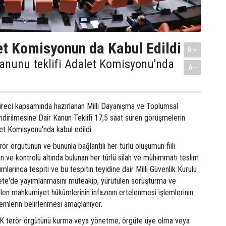
t Komisyonun da Kabul Edildi
A+
anunu teklifi Adalet Komisyonu'nda
A-
üreci kapsamında hazırlanan Milli Dayanışma ve Toplumsal
dirilmesine Dair Kanun Teklifi 17,5 saat süren görüşmelerin
t Komisyonu'nda kabul edildi.
ör örgütünün ve bununla bağlantılı her türlü oluşumun fiili
nin ve kontrolü altında bulunan her türlü silah ve mühimmatı teslim
umlarınca tespiti ve bu tespitin teyidine dair Milli Güvenlik Kurulu
ete'de yayımlanmasını müteakip, yürütülen soruşturma ve
ilen mahkumiyet hükümlerinin infazının ertelenmesi işlemlerinin
lemlerin belirlenmesi amaçlanıyor.
terör örgütünü kurma veya yönetme, örgüte üye olma veya