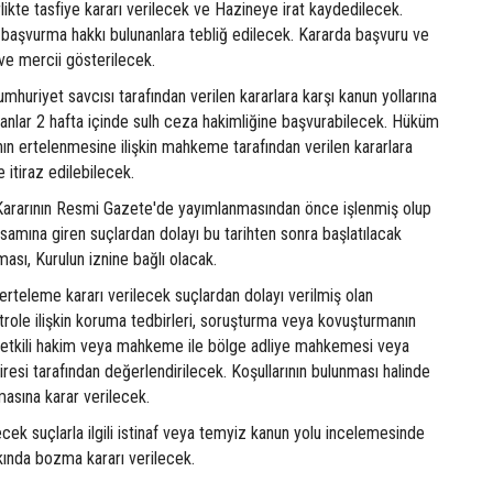
rlikte tasfiye kararı verilecek ve Hazineye irat kaydedilecek.
a başvurma hakkı bulunanlara tebliğ edilecek. Kararda başvuru ve
i ve mercii gösterilecek.
huriyet savcısı tarafından verilen kararlara karşı kanun yollarına
anlar 2 hafta içinde sulh ceza hakimliğine başvurabilecek. Hüküm
ın ertelenmesine ilişkin mahkeme tarafından verilen kararlara
e itiraz edilebilecek.
u Kararının Resmi Gazete'de yayımlanmasından önce işlenmiş olup
amına giren suçlardan dolayı bu tarihten sonra başlatılacak
ması, Kurulun iznine bağlı olacak.
rteleme kararı verilecek suçlardan dolayı verilmiş olan
trole ilişkin koruma tedbirleri, soruşturma veya kovuşturmanın
etkili hakim veya mahkeme ile bölge adliye mahkemesi veya
airesi tarafından değerlendirilecek. Koşullarının bulunması halinde
lmasına karar verilecek.
ecek suçlarla ilgili istinaf veya temyiz kanun yolu incelemesinde
kında bozma kararı verilecek.