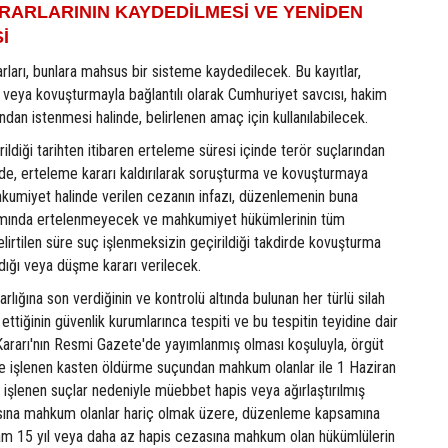
RARLARININ KAYDEDİLMESİ VE YENİDEN
İ
rları, bunlara mahsus bir sisteme kaydedilecek. Bu kayıtlar,
 veya kovuşturmayla bağlantılı olarak Cumhuriyet savcısı, hakim
an istenmesi halinde, belirlenen amaç için kullanılabilecek.
ildiği tarihten itibaren erteleme süresi içinde terör suçlarından
inde, erteleme kararı kaldırılarak soruşturma ve kovuşturmaya
umiyet halinde verilen cezanın infazı, düzenlemenin buna
mında ertelenmeyecek ve mahkumiyet hükümlerinin tüm
lirtilen süre suç işlenmeksizin geçirildiği takdirde kovuşturma
dığı veya düşme kararı verilecek.
 varlığına son verdiğinin ve kontrolü altında bulunan her türlü silah
ttiğinin güvenlik kurumlarınca tespiti ve bu tespitin teyidine dair
 Kararı'nın Resmi Gazete'de yayımlanmış olması koşuluyla, örgüt
de işlenen kasten öldürme suçundan mahkum olanlar ile 1 Haziran
işlenen suçlar nedeniyle müebbet hapis veya ağırlaştırılmış
ına mahkum olanlar hariç olmak üzere, düzenleme kapsamına
lam 15 yıl veya daha az hapis cezasına mahkum olan hükümlülerin