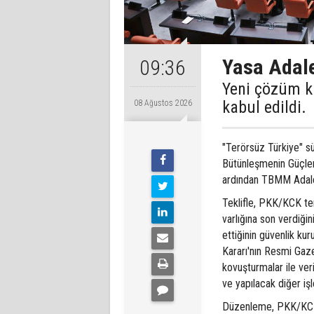
Yasa Adale
09:36
Yeni çözüm k
kabul edildi.
08 Ağustos 2026
"Terörsüz Türkiye" s
Bütünleşmenin Güçlen
ardından TBMM Adale
Teklifle, PKK/KCK ter
varlığına son verdiği
ettiğinin güvenlik kur
Kararı'nın Resmi Gaz
kovuşturmalar ile ver
ve yapılacak diğer iş
Düzenleme, PKK/KCK 