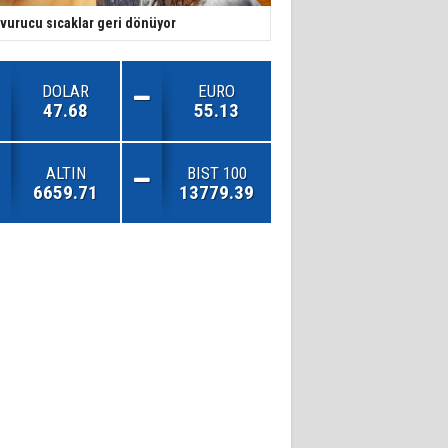
vurucu sıcaklar geri dönüyor
DOLAR
EURO
47.68
55.13
ALTIN
BIST 100
6659.71
13779.39