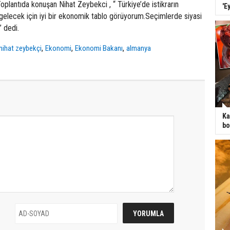
Toplantıda konuşan Nihat Zeybekci , “ Türkiye’de istikrarın
'E
gelecek için iyi bir ekonomik tablo görüyorum.Seçimlerde siyasi
” dedi.
,
,
,
nihat zeybekçi
Ekonomi
Ekonomi Bakanı
almanya
Ka
bo