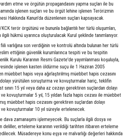
 yardım etme ve örgütün propagandasını yapma suçları ile bu
samında işlenen suçları ve bu örgüt lehine işlenen Terörizmin
esi Hakkında Kanun'da düzenlenen suçları kapsayacak.
/KCK terör örgütünü ve bununla bağlantılı her türlü oluşumları,
 ilgili hükmü uyarınca oluşturulacak Kurul şeklinde tanımlanıyor.
fiili varlığına son verdiğinin ve kontrolü altında bulunan her türlü
slim ettiğinin güvenlik kurumlarınca tespiti ve bu tespitin
üvenlik Kurulu Kararının Resmi Gazete'de yayımlanması koşuluyla,
evesinde işlenen kasten öldürme suçu ile 1 Haziran 2005
nen müebbet hapis veya ağırlaştırılmış müebbet hapis cezasını
dolayı yürütülen soruşturma ve kovuşturmalar hariç, teklifin
t sınırı 15 yıl veya daha az cezayı gerektiren suçlardan dolayı
ve kovuşturmalar 5 yıl, 15 yıldan fazla hapis cezası ile müebbet
ılmış müebbet hapis cezasını gerektiren suçlardan dolayı
 ve kovuşturmalar 10 yıl süreyle ertelenecek.
de dava zamanaşımı işlemeyecek. Bu suçlarla ilgili dosya ve
 deliller, erteleme kararının verildiği tarihten itibaren erteleme
dilecek. Müsadereye konu eşya ve malvarlığı değerleri hakkında