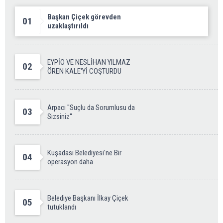
Başkan Çiçek görevden
01
uzaklaştırıldı
EYPİO VE NESLİHAN YILMAZ
02
ÖREN KALE'Yİ COŞTURDU
Arpacı ''Suçlu da Sorumlusu da
03
Sizsiniz''
Kuşadası Belediyesi'ne Bir
04
operasyon daha
Belediye Başkanı İlkay Çiçek
05
tutuklandı