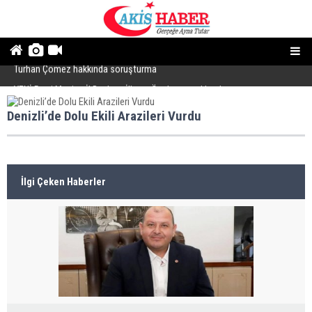
Turhan Çömez hakkında soruşturma
A
YENİ Parti Manisa İl Başkanı İlksen Özalper tutuklandı
Denizli’de Dolu Ekili Arazileri Vurdu
İlgi Çeken Haberler