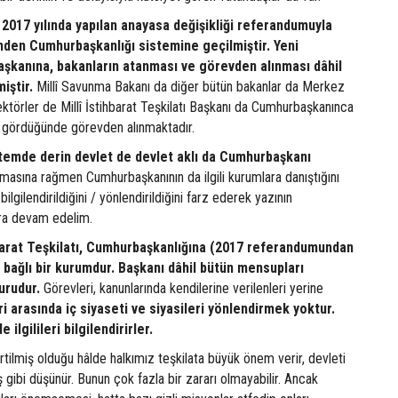
2017 yılında yapılan anayasa değişikliği referandumuyla
den Cumhurbaşkanlığı sistemine geçilmiştir. Yeni
kanına, bakanların atanması ve görevden alınması dâhil
iştir.
Millî Savunma Bakanı da diğer bütün bakanlar da Merkez
ktörler de Millî İstihbarat Teşkilatı Başkanı da Cumhurbaşkanınca
 gördüğünde görevden alınmaktadır.
stemde derin devlet de devlet aklı da Cumhurbaşkanı
masına rağmen Cumhurbaşkanının da ilgili kurumlara danıştığını
bilgilendirildiğini / yönlendirildiğini farz ederek yazının
ara devam edelim.
hbarat Teşkilatı, Cumhurbaşkanlığına (2017 referandumundan
bağlı bir kurumdur. Başkanı dâhil bütün mensupları
urudur.
Görevleri, kanunlarında kendilerine verilenleri yerine
i arasında iç siyaseti ve siyasileri yönlendirmek yoktur.
ilgilileri bilgilendirirler.
irtilmiş olduğu hâlde halkımız teşkilata büyük önem verir, devleti
 gibi düşünür. Bunun çok fazla bir zararı olmayabilir. Ancak