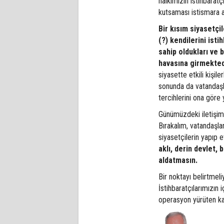
halkımızın istihbaratç
kutsaması istismara 
Bir kısım siyasetçi
(?) kendilerini istih
sahip oldukları ve b
havasına girmekted
siyasette etkili kişil
sonunda da vatandaşlar
tercihlerini ona gör
Günümüzdeki iletişim 
Bırakalım, vatandaşla
siyasetçilerin yapıp 
aklı, derin devlet, b
aldatmasın.
Bir noktayı belirtmeli
İstihbaratçılarımızın
operasyon yürüten ka