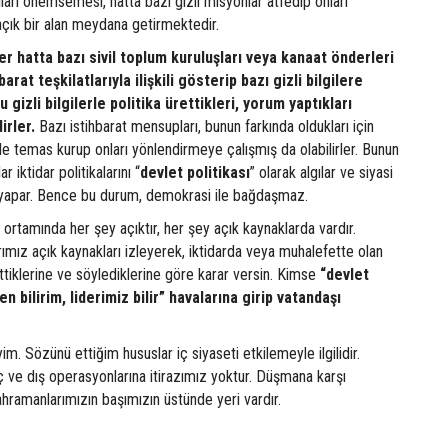
ıları önemsemesi, hatta bazı gizli misyonlar atfedip onları
açık bir alan meydana getirmektedir.
ler hatta bazı sivil toplum kuruluşları veya kanaat önderleri
barat teşkilatlarıyla ilişkili gösterip bazı gizli bilgilere
u gizli bilgilerle politika ürettikleri, yorum yaptıkları
irler.
Bazı istihbarat mensupları, bunun farkında oldukları için
erle temas kurup onları yönlendirmeye çalışmış da olabilirler. Bunun
 iktidar politikalarını “
devlet
politikası
” olarak algılar ve siyasi
e yapar. Bence bu durum, demokrasi ile bağdaşmaz.
ortamında her şey açıktır, her şey açık kaynaklarda vardır.
rımız açık kaynakları izleyerek, iktidarda veya muhalefette olan
ettiklerine ve söylediklerine göre karar versin. Kimse
“devlet
en bilirim, liderimiz bilir” havalarına girip vatandaşı
yim. Sözünü ettiğim hususlar iç siyaseti etkilemeyle ilgilidir.
 iç ve dış operasyonlarına itirazımız yoktur. Düşmana karşı
hramanlarımızın başımızın üstünde yeri vardır.