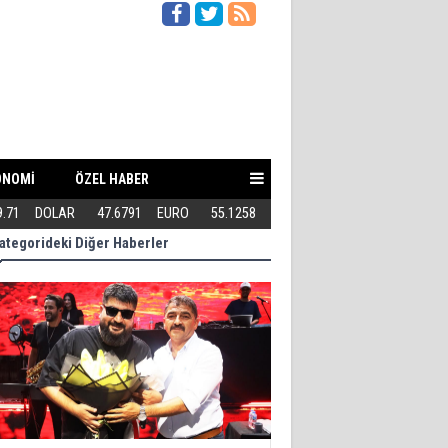
ONOMİ
ÖZEL HABER
9.71
DOLAR
47.6791
EURO
55.1258
Teröriste gösterilen toleransı 
ategorideki Diğer Haberler