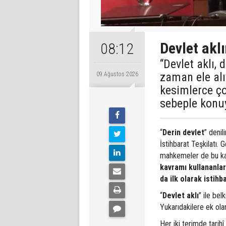
Devlet aklı
08:12
“Devlet aklı,
zaman ele al
09 Ağustos 2026
kesimlerce ço
sebeple konu
“
Derin devlet
” denil
İstihbarat Teşkilatı.
mahkemeler de bu kavr
kavramı kullananlar 
da ilk olarak istihba
“
Devlet aklı
” ile bel
Yukarıdakilere ek ola
Her iki terimde tarihî