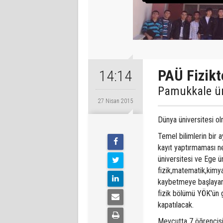
PAÜ Fizikt
14:14
Pamukkale ün
27 Nisan 2015
Dünya üniversitesi ol
Temel bilimlerin bir 
kayıt yaptırmaması ne
üniversitesi ve Ege ü
fizik,matematik,kimy
kaybetmeye başlayan 
fizik bölümü YÖK'ün g
kapatılacak.
Mevcutta 7 öğrencis