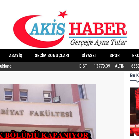
ASAYİŞ
SEÇİM SONUÇLARI
SİYASET
SPOR
EK
tuklandı
ABB’DEN KEDİLERE ÖZEL MERKEZ
BIST
13779.39
ALTIN
665
Bu K