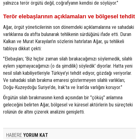
yalnızca terör örgütü değil, coğrafyanın kendisi de söylüyor."
Terör elebaşlarının açıklamaları ve bölgesel tehdit
Ağar, örgüt yöneticilerinin son dönemdeki açıklamalarına ve sahadaki
varlıklarına da atıfta bulunarak tehlikenin sürdüğünü ifade etti. Duran
Kalkan ve Murat Karayılan'ın sözlerini hatırlatan Ağar, şu tehlikeli
tabloya dikkat çekti:
"Elebaşları; 'Biz hiçbir zaman silah bırakacağımızı söylemedik, silahlı
eylem yapmayacağımızı (o da şimdilik) söyledik' diyorlar. Hatta yeni
nesil silah kabiliyetleriyle Türkiye’yi tehdit ediyor, gözdağı veriyorlar.
Ve sahadaki silah bırakma emaresi göstermeyen silahlı varlıkları;
Doğu-Kuzeydoğu Suriye’de, Irak’ta ve İran’da varlığını koruyor."
Örgütün silah bırakmasının kendi açısından bir "çöküş" anlamına
geleceğini belirten Ağar, bölgesel ve küresel aktörlerin bu süreçteki
rolünün de altını çizerek analizini genişletti.
HABERE
YORUM KAT