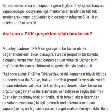
Sürecin devamında ise kapsama giren kişilerin 6 ay içinde başvuru
yapabileceğini, dosyaların ilgili mahkemeler tarafından tek tek
incelenerek uygun görülenler için cezaların infazının 5 ila 10 yıl
erteleneceğini belirtti.
Asıl soru: PKK gerçekten silah bırakır mı?
Meseleyi sadece TBMM'de görüşülen bir kanun olarak
değerlendirmenin eksik olacağını, sürecin jeopolitik bir boyutu
olduğunu vurgulayan Ağar, çarpıcı sorular yöneltti. Uzman isim,
örgütün silahsızlanma ihtimalini şu geniş alıntıyla
analiz
etti:
"Asıl soru şudur: PKK’nın Türkiye’deki silahlı kapasitesi büyük ölçüde
gerilemiş olsa da, Suriye, Irak ve İran’daki jeopolitik ve silahlı varlığı
devam ederken, yalnızca Türkiye’de yürütülecek hukuki bir süreç
örgütün gerçekten silahsızlanmasını ve tasfiyesini sağlayabilir mi?
Eğer silah bırakmayacak bir örgüt, 'silah bıraktı' algısı üzerinden
pazarlanmayacaksa (-ki ilgili güvenlik mekanizmalarının bunu
yapacağını hiç mi hiç sanmıyorum-) örgüt silah bırakmayacaktır. Bunu