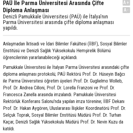
PAÜ İle Parma Üniversitesi Arasında Çifte
A+
Diploma Anlaşması
A-
Denizli Pamukkale Üniversitesi (PAÜ) ile İtalya'nın
Parma Üniversitesi arasında çifte diploma anlaşması
yapıldı.
Anlaşmadan İktisadi ve İdari Bilimler Fakültesi (İİBF), Sosyal Bilimler
Enstitüsü ve Denizli Sağlık Yüksekokulu Hemşirelik Bölümü
öğrencilerinin yararlanabileceği açıklandı.
Pamukkale Üniversitesi ile İtalyan Parma Üniversitesi arasındaki çifte
diploma anlaşması protokolü; PAÜ Rektörü Prof. Dr. Hüseyin Bağcı
ile Parma Üniversitesi öğretim üyeleri Prof. Dr. Guglielmo Wolleb,
Prof. Dr. Andrea Cilloni, Prof. Dr. Lorella Franzoni ve Prof. Dr.
Francesca Zanella arasında imzalandı. Pamukkale Üniversitesi
Rektörlük Konferans Salonu'nda yapılan imza törenine; İİBF Dekanı
Prof. Dr. Hakan Aygören, Uluslararası İlişkiler Koordinatörü Prof. Dr.
Selçuk Toprak, Sosyal Bilimler Enstitüsü Müdürü Prof. Dr. Turhan
Kaçar, Denizli Sağlık Yüksekokulu Müdürü Prof. Dr. Nevin Kuzu da
katıldı.