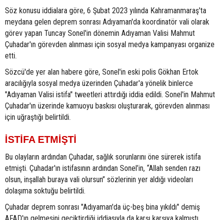
Söz konusu iddialara göre, 6 Şubat 2023 yılında Kahramanmaraş'ta
meydana gelen deprem sonrası Adıyaman'da koordinatör vali olarak
görev yapan Tuncay Sonel'in dönemin Adıyaman Valisi Mahmut
Çuhadar'ın görevden alınması için sosyal medya kampanyası organize
etti.
Sözcü'de yer alan habere göre, Sonel'in eski polis Gökhan Ertok
aracılığıyla sosyal medya üzerinden Çuhadar'a yönelik binlerce
"Adıyaman Valisi istifa" tweetleri attırdığı iddia edildi. Sonel'in Mahmut
Çuhadar'ın üzerinde kamuoyu baskısı oluşturarak, görevden alınması
için uğraştığı belirtildi.
İSTİFA ETMİŞTİ
Bu olayların ardından Çuhadar, sağlık sorunlarını öne sürerek istifa
etmişti. Çuhadar'ın istifasının ardından Sonel’in, “Allah senden razı
olsun, inşallah buraya vali olursun” sözlerinin yer aldığı videoları
dolaşıma soktuğu belirtildi.
Çuhadar deprem sonrası "Adıyaman'da üç-beş bina yıkıldı" demiş
AFAD'ın gelmesini geciktirdiği iddiasıyla da karşı karşıya kalmıştı.