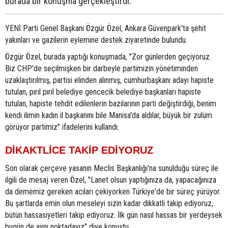
burada bir konuşma gerçekleştirdi.
YENİ Parti Genel Başkanı Özgür Özel, Ankara Güvenpark'ta şehit
yakınları ve gazilerin eylemine destek ziyaretinde bulundu.
Özgür Özel, burada yaptığı konuşmada, "Zor günlerden geçiyoruz.
Biz CHP'de seçilmişken bir darbeyle partimizin yönetiminden
uzaklaştırılmış, partisi elinden alınmış, cumhurbaşkanı adayı hapiste
tutulan, pırıl pırıl belediye gencecik belediye başkanları hapiste
tutulan, hapiste tehdit edilenlerin bazılarının parti değiştirdiği, benim
kendi ilimin kadın il başkanını bile Manisa'da aldılar, büyük bir zulüm
görüyor partimiz" ifadelerini kullandı.
DİKAKTLİCE TAKİP EDİYORUZ
Son olarak çerçeve yasanın Meclis Başkanlığı'na sunulduğu süreç ile
ilgili de mesaj veren Özel, "Lanet olsun yaptığınıza da, yapacağınıza
da dememiz gereken acıları çekiyorken Türkiye'de bir süreç yürüyor.
Bu şartlarda emin olun meseleyi sizin kadar dikkatli takip ediyoruz,
bütün hassasiyetleri takip ediyoruz. İlk gün nasıl hassas bir yerdeysek
bugün de aynı noktadayız" diye konuştu.