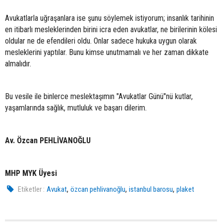
Avukatlarla uğraşanlara ise şunu söylemek istiyorum; insanlık tarihinin
en itibarlı mesleklerinden birini icra eden avukatlar, ne birilerinin kölesi
oldular ne de efendileri oldu. Onlar sadece hukuka uygun olarak
mesleklerini yaptılar. Bunu kimse unutmamalı ve her zaman dikkate
almalıdır.
Bu vesile ile binlerce meslektaşımın "Avukatlar Günü"nü kutlar,
yaşamlarında sağlık, mutluluk ve başarı dilerim.
Av. Özcan PEHLİVANOĞLU
MHP MYK Üyesi
,
,
,
Etiketler :
Avukat
özcan pehlivanoğlu
istanbul barosu
plaket