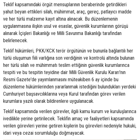
Teklif kapsamındaki örgüt mensuplarının beraberinde getirdikleri
yahut beyan ettikleri silah, mühimmat, araç, gereç, patlayıcı madde
ve her türlü malzeme kayıt altına alınacak. Bu düzenlemenin
uygulanmasına ilişkin usul ve esaslar, güvenlik kurumlarının görüşü
alınarak İçişleri Bakanlığı ve Milli Savunma Bakanlığı tarafından
belirlenecek.
Teklif hükümleri, PKK/KCK terör örgütünün ve bununla bağlantılı her
türlü oluşumun fiili varlığına son verdiğinin ve kontrolü altında bulunan
her türlü silah ve mühimmatı teslim ettiğinin güvenlik kurumlarınca
tespiti ve bu tespitin teyidine dair Milli Güvenlik Kurulu Kararı'nın
Resmi Gazete'de yayımlanmasını müteakiben 6 ay içinde bu
düzenleme hükümlerinden yararlanmak istediğini bulundukları yerdeki
Cumhuriyet başsavcılıklarına veya Kurul tarafından görev verilen
kurumlara yazılı olarak bildirenlere uygulanacak.
Teklif kapsamında verilen görevler, ilgili kamu kurum ve kuruluşlarınca
ivedilikle yerine getirilecek. Teklifin amaç ve faaliyetleri kapsamında
verilen görevleri yerine getiren kişilerin bu görevleri nedeniyle hukuki,
idari veya cezai sorumluluğu doğmayacak.