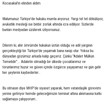
Kocasakal'ın elinden aldım.
Malumunuz Türkiye'de hukuku mumla arıyoruz. Yargı tel tel dökülüyor,
avukatlık mesleği ise binbir zorluk altında icra ediliyor. Sizlerde
bunları medyadan üzülerek izliyorsunuz..
Dilerim ki; ahir ömrümde hukukun üstün olduğu ve adil yargının
gerçekleştiği bir Türkiye'de yaşamak bana nasip olur. Yoksa bu
dünyadan gözümüz arkada kalıp geçeriz. Çünkü "Adalet Mülkün
Temelidir".... Adaletin olmadığı bir ülkede çocuklarımız ve
torunlarımız huzur ve güven içinde özgürce yaşayamaz ve gün gelir
her şeylerini kaybederler...
Bu olmasın diye MHP'de siyaset yaparak, hem vatandaşlık görevimi
yerine getiriyor hemde geleceğimizin teminat altına alınmasına katkı
sağlamaya çalışıyorum...