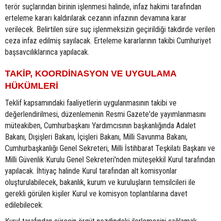
terör suçlarından birinin işlenmesi halinde, infaz hakimi tarafından
erteleme kararı kaldırılarak cezanın infazının devamına karar
verilecek. Belirtilen süre suç işlenmeksizin geçirildiği takdirde verilen
ceza infaz edilmiş sayılacak. Erteleme kararlarının takibi Cumhuriyet
başsavcılıklarınca yapılacak.
TAKİP, KOORDİNASYON VE UYGULAMA
HÜKÜMLERİ
Teklif kapsamındaki faaliyetlerin uygulanmasının takibi ve
değerlendirilmesi, düzenlemenin Resmi Gazete'de yayımlanmasını
müteakiben, Cumhurbaşkanı Yardımcısının başkanlığında Adalet
Bakanı, Dışişleri Bakanı, İçişleri Bakanı, Milli Savunma Bakanı,
Cumhurbaşkanlığı Genel Sekreteri, Milli İstihbarat Teşkilatı Başkanı ve
Milli Güvenlik Kurulu Genel Sekreteri'nden müteşekkil Kurul tarafından
yapılacak. İhtiyaç halinde Kurul tarafından alt komisyonlar
oluşturulabilecek, bakanlık, kurum ve kuruluşların temsilcileri ile
gerekli görülen kişiler Kurul ve komisyon toplantılarına davet
edilebilecek.