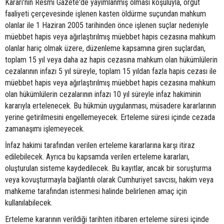
Kararı'nın Resmi Gazete'de yayımlanmış olması koşuluyla, örgüt
faaliyeti çerçevesinde işlenen kasten öldürme suçundan mahkum
olanlar ile 1 Haziran 2005 tarihinden önce işlenen suçlar nedeniyle
müebbet hapis veya ağırlaştırılmış müebbet hapis cezasına mahkum
olanlar hariç olmak üzere, düzenleme kapsamına giren suçlardan,
toplam 15 yıl veya daha az hapis cezasına mahkum olan hükümlülerin
cezalarının infazı 5 yıl süreyle, toplam 15 yıldan fazla hapis cezası ile
müebbet hapis veya ağırlaştırılmış müebbet hapis cezasına mahkum
olan hükümlülerin cezalarının infazı 10 yıl süreyle infaz hakiminin
kararıyla ertelenecek. Bu hükmün uygulanması, müsadere kararlarının
yerine getirilmesini engellemeyecek. Erteleme süresi içinde cezada
zamanaşımı işlemeyecek.
İnfaz hakimi tarafından verilen erteleme kararlarına karşı itiraz
edilebilecek. Ayrıca bu kapsamda verilen erteleme kararları,
oluşturulan sisteme kaydedilecek. Bu kayıtlar, ancak bir soruşturma
veya kovuşturmayla bağlantılı olarak Cumhuriyet savcısı, hakim veya
mahkeme tarafından istenmesi halinde belirlenen amaç için
kullanılabilecek.
Erteleme kararının verildiği tarihten itibaren erteleme süresi içinde