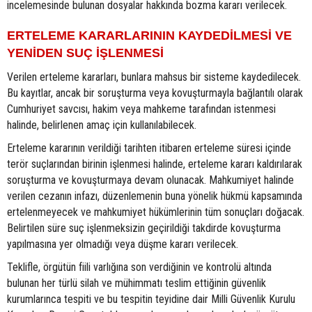
incelemesinde bulunan dosyalar hakkında bozma kararı verilecek.
ERTELEME KARARLARININ KAYDEDİLMESİ VE
YENİDEN SUÇ İŞLENMESİ
Verilen erteleme kararları, bunlara mahsus bir sisteme kaydedilecek.
Bu kayıtlar, ancak bir soruşturma veya kovuşturmayla bağlantılı olarak
Cumhuriyet savcısı, hakim veya mahkeme tarafından istenmesi
halinde, belirlenen amaç için kullanılabilecek.
Erteleme kararının verildiği tarihten itibaren erteleme süresi içinde
terör suçlarından birinin işlenmesi halinde, erteleme kararı kaldırılarak
soruşturma ve kovuşturmaya devam olunacak. Mahkumiyet halinde
verilen cezanın infazı, düzenlemenin buna yönelik hükmü kapsamında
ertelenmeyecek ve mahkumiyet hükümlerinin tüm sonuçları doğacak.
Belirtilen süre suç işlenmeksizin geçirildiği takdirde kovuşturma
yapılmasına yer olmadığı veya düşme kararı verilecek.
Teklifle, örgütün fiili varlığına son verdiğinin ve kontrolü altında
bulunan her türlü silah ve mühimmatı teslim ettiğinin güvenlik
kurumlarınca tespiti ve bu tespitin teyidine dair Milli Güvenlik Kurulu