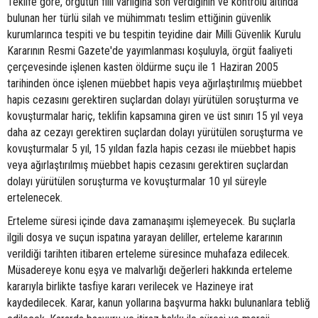
Teklife göre, örgütün fiili varlığına son verdiğinin ve kontrolü altında
bulunan her türlü silah ve mühimmatı teslim ettiğinin güvenlik
kurumlarınca tespiti ve bu tespitin teyidine dair Milli Güvenlik Kurulu
Kararının Resmi Gazete'de yayımlanması koşuluyla, örgüt faaliyeti
çerçevesinde işlenen kasten öldürme suçu ile 1 Haziran 2005
tarihinden önce işlenen müebbet hapis veya ağırlaştırılmış müebbet
hapis cezasını gerektiren suçlardan dolayı yürütülen soruşturma ve
kovuşturmalar hariç, teklifin kapsamına giren ve üst sınırı 15 yıl veya
daha az cezayı gerektiren suçlardan dolayı yürütülen soruşturma ve
kovuşturmalar 5 yıl, 15 yıldan fazla hapis cezası ile müebbet hapis
veya ağırlaştırılmış müebbet hapis cezasını gerektiren suçlardan
dolayı yürütülen soruşturma ve kovuşturmalar 10 yıl süreyle
ertelenecek.
Erteleme süresi içinde dava zamanaşımı işlemeyecek. Bu suçlarla
ilgili dosya ve suçun ispatına yarayan deliller, erteleme kararının
verildiği tarihten itibaren erteleme süresince muhafaza edilecek.
Müsadereye konu eşya ve malvarlığı değerleri hakkında erteleme
kararıyla birlikte tasfiye kararı verilecek ve Hazineye irat
kaydedilecek. Karar, kanun yollarına başvurma hakkı bulunanlara tebliğ