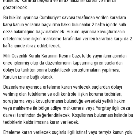
edilecek. Kararda başvuru ve itiraz hakkı ile süresi ve mercii
gösterilecek.
Bu hüküm uyarınca Cumhuriyet savcısı tarafından verilen kararlara
karşı kanun yollarına başvurma hakkı bulunanlar 2 hafta içinde sulh
ceza hakimliğine başvurabilecek. Hüküm uyarınca kovuşturmanın
ertelenmesine ilişkin mahkeme tarafından verilen kararlara karşı da 2
hafta içinde itiraz edilebilecek.
Milli Güvenlik Kurulu Kararının Resmi Gazete'de yayımlanmasından
önce işlenmiş olup da düzenlemenin kapsamına giren suçlardan
dolayı bu tarihten sonra başlatılacak soruşturmaların yapılması,
Kurulun iznine bağlı olacak.
Düzenleme uyarınca erteleme kararı verilecek suçlardan dolayı
verilmiş olan tutuklama ve adli kontrole ilişkin koruma tedbirleri,
soruşturma veya kovuşturmanın bulunduğu evredeki yetkili hakim
veya mahkeme ile bölge adliye mahkemesi veya Yargıtay ilgili ceza
dairesi tarafından değerlendirilecek. Koşullarının bulunması halinde bu
tedbirlerin kaldırılmasına karar verilecek.
Erteleme kararı verilecek suçlarla ilgili istinaf veya temyiz kanun yolu