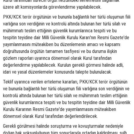
Kurul tarafından sürecin örgüt nezdindeki ilerlemesini sağlamak
üzere alt komisyonlarda görevlendirme yapılabilecek.
PKK/KCK terör örgütünün ve bununla bağlantılı her türlü oluşumun fiili
varlığına son verdiğinin ve kontrolü altında bulunan her türlü silah ve
mühimmatı teslim ettiğinin güvenlik kurumlarınca tespiti ve bu
tespitin teyidine dair Milli Güvenlik Kurulu Kararı'nın Resmi Gazete'de
yayımlanmasını müteakiben bu düzenlemenin amacı ve kapsamı
doğrultusunda örgütün tamamen tasfiyesi ve bu duruma ilişkin
gözlem raporları uyarınca dönemsel olarak Kurul tarafından
değerlendirme yapılabilecek. Kurulun gerekli görmesi halinde adli,
idari ve yasal düzenlemeler konusunda talepte bulunulacak.
Teklif uyarınca verilen erteleme kararları, PKK/KCK terör örgütünün
ve bununla bağlantılı her türlü oluşumun fiili varlığına son verdiğinin ve
kontrolü altında bulunan her türlü silah ve mühimmatı teslim ettiğinin
güvenlik kurumlarınca tespiti ve bu tespitin teyidine dair Milli Güvenlik
Kurulu Kararının Resmi Gazete'de yayımlanmasını müteakiben
dönemsel olarak Kurul tarafından değerlendirilecek.
Gerekli görülmesi halinde soruşturma ve kovuşturmalar nedeniyle
doğan hak yoksunluğunun tüm sonuçlarıyla ortadan kaldırılması, sulh