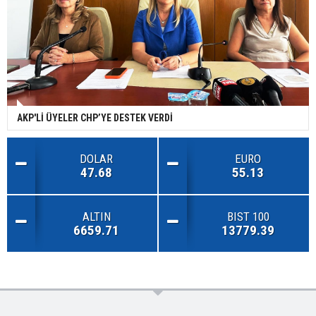
AKP'Lİ ÜYELER CHP’YE DESTEK VERDİ
DOLAR
EURO
47.68
55.13
ALTIN
BIST 100
6659.71
13779.39