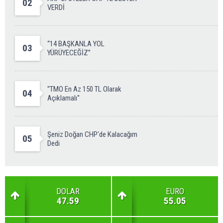
02
VERDİ
“14 BAŞKANLA YOL
03
YÜRÜYECEĞİZ”
''TMO En Az 150 TL Olarak
04
Açıklamalı''
Şeniz Doğan CHP'de Kalacağım
05
Dedi
DOLAR
EURO
47.59
55.05