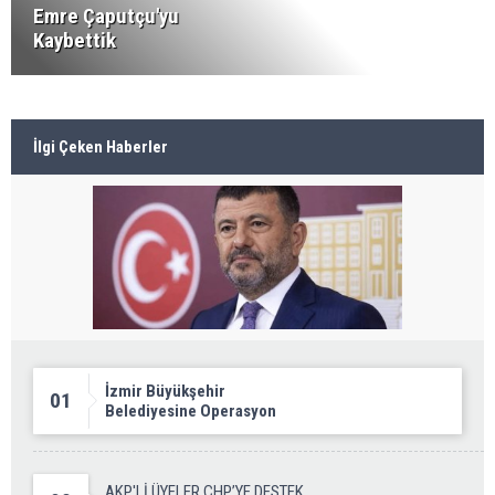
Emre Çaputçu'yu
Kaybettik
İlgi Çeken Haberler
İzmir Büyükşehir
01
Belediyesine Operasyon
AKP'Lİ ÜYELER CHP’YE DESTEK