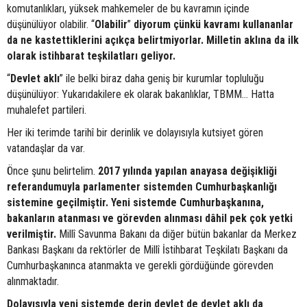
komutanlıkları, yüksek mahkemeler de bu kavramın içinde
düşünülüyor olabilir. “
Olabilir
”
diyorum çünkü kavramı kullananlar
da ne kastettiklerini açıkça belirtmiyorlar. Milletin aklına da ilk
olarak istihbarat teşkilatları geliyor.
“
Devlet aklı
” ile belki biraz daha geniş bir kurumlar topluluğu
düşünülüyor: Yukarıdakilere ek olarak bakanlıklar, TBMM… Hatta
muhalefet partileri.
Her iki terimde tarihî bir derinlik ve dolayısıyla kutsiyet gören
vatandaşlar da var.
Önce şunu belirtelim.
2017 yılında yapılan anayasa değişikliği
referandumuyla parlamenter sistemden Cumhurbaşkanlığı
sistemine geçilmiştir. Yeni sistemde Cumhurbaşkanına,
bakanların atanması ve görevden alınması dâhil pek çok yetki
verilmiştir.
Millî Savunma Bakanı da diğer bütün bakanlar da Merkez
Bankası Başkanı da rektörler de Millî İstihbarat Teşkilatı Başkanı da
Cumhurbaşkanınca atanmakta ve gerekli gördüğünde görevden
alınmaktadır.
Dolayısıyla yeni sistemde derin devlet de devlet aklı da