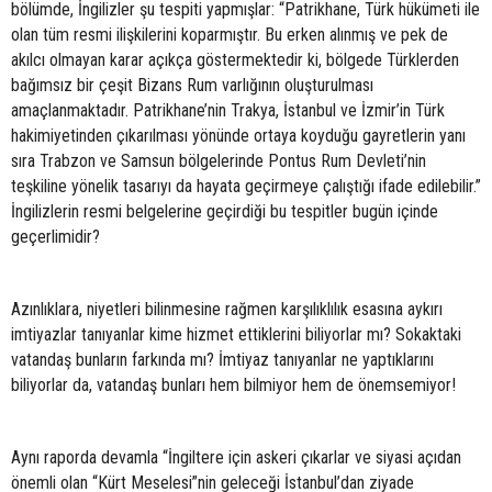
bölümde, İngilizler şu tespiti yapmışlar: “Patrikhane, Türk hükümeti ile
olan tüm resmi ilişkilerini koparmıştır. Bu erken alınmış ve pek de
akılcı olmayan karar açıkça göstermektedir ki, bölgede Türklerden
bağımsız bir çeşit Bizans Rum varlığının oluşturulması
amaçlanmaktadır. Patrikhane’nin Trakya, İstanbul ve İzmir’in Türk
hakimiyetinden çıkarılması yönünde ortaya koyduğu gayretlerin yanı
sıra Trabzon ve Samsun bölgelerinde Pontus Rum Devleti’nin
teşkiline yönelik tasarıyı da hayata geçirmeye çalıştığı ifade edilebilir.”
İngilizlerin resmi belgelerine geçirdiği bu tespitler bugün içinde
geçerlimidir?
Azınlıklara, niyetleri bilinmesine rağmen karşılıklılık esasına aykırı
imtiyazlar tanıyanlar kime hizmet ettiklerini biliyorlar mı? Sokaktaki
vatandaş bunların farkında mı? İmtiyaz tanıyanlar ne yaptıklarını
biliyorlar da, vatandaş bunları hem bilmiyor hem de önemsemiyor!
Aynı raporda devamla “İngiltere için askeri çıkarlar ve siyasi açıdan
önemli olan “Kürt Meselesi”nin geleceği İstanbul’dan ziyade