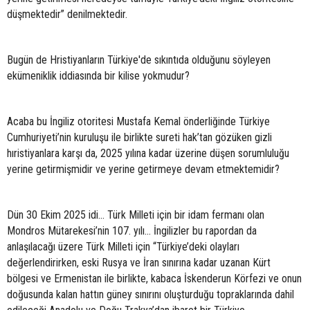
düşmektedir” denilmektedir.
Bugün de Hristiyanların Türkiye'de sıkıntıda olduğunu söyleyen
ekümeniklik iddiasında bir kilise yokmudur?
Acaba bu İngiliz otoritesi Mustafa Kemal önderliğinde Türkiye
Cumhuriyeti’nin kuruluşu ile birlikte sureti hak’tan gözüken gizli
hıristiyanlara karşı da, 2025 yılına kadar üzerine düşen sorumluluğu
yerine getirmişmidir ve yerine getirmeye devam etmektemidir?
Dün 30 Ekim 2025 idi... Türk Milleti için bir idam fermanı olan
Mondros Mütarekesi’nin 107. yılı... İngilizler bu rapordan da
anlaşılacağı üzere Türk Milleti için “Türkiye’deki olayları
değerlendirirken, eski Rusya ve İran sınırına kadar uzanan Kürt
bölgesi ve Ermenistan ile birlikte, kabaca İskenderun Körfezi ve onun
doğusunda kalan hattın güney sınırını oluşturduğu topraklarında dahil