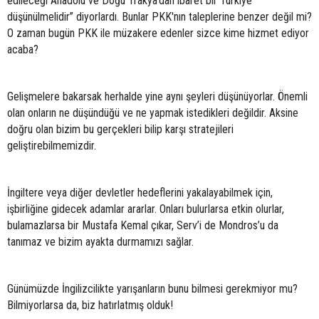
edileceği Anadolu ve Doğu Trakya’dan ibaret bir Türkiye
düşünülmelidir” diyorlardı. Bunlar PKK'nın taleplerine benzer değil mi?
O zaman bugün PKK ile müzakere edenler sizce kime hizmet ediyor
acaba?
Gelişmelere bakarsak herhalde yine aynı şeyleri düşünüyorlar. Önemli
olan onların ne düşündüğü ve ne yapmak istedikleri değildir. Aksine
doğru olan bizim bu gerçekleri bilip karşı stratejileri
geliştirebilmemizdir.
İngiltere veya diğer devletler hedeflerini yakalayabilmek için,
işbirliğine gidecek adamlar ararlar. Onları bulurlarsa etkin olurlar,
bulamazlarsa bir Mustafa Kemal çıkar, Serv’i de Mondros’u da
tanımaz ve bizim ayakta durmamızı sağlar.
Günümüzde İngilizcilikte yarışanların bunu bilmesi gerekmiyor mu?
Bilmiyorlarsa da, biz hatırlatmış olduk!