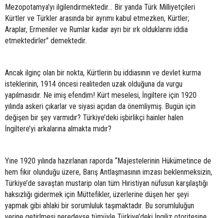
Mezopotamya’yı ilgilendirmektedir... Bir yanda Türk Milliyetçileri
Kürtler ve Türkler arasında bir ayrımı kabul etmezken, Kürtler;
Araplar, Ermeniler ve Rumlar kadar ayrı bir ırk olduklarını iddia
etmektedirler” demektedir.
Ancak ilginç olan bir nokta, Kürtlerin bu iddiasının ve devlet kurma
isteklerinin, 1914 öncesi realiteden uzak olduğuna da vurgu
yapılmasıdır. Ne imiş efendim! Kürt meselesi, İngiltere için 1920
yılında askeri çıkarlar ve siyasi açıdan da önemliymiş. Bugün için
değişen bir şey varmıdır? Türkiye’deki işbirlikçi hainler halen
İngiltere’yi arkalarına almakta mıdır?
Yine 1920 yılında hazırlanan raporda “Majestelerinin Hükümetince de
hem fikir olunduğu üzere, Barış Antlaşmasının imzası beklenmeksizin,
Türkiye’de savaştan mustarip olan tüm Hıristiyan nüfusun karşılaştığı
haksızlığı gidermek için Müttefikler, üzerlerine düşen her şeyi
yapmak gibi ahlaki bir sorumluluk taşımaktadır. Bu sorumluluğun
yerine getirlmesi neredeyse tümüyle Türkiye’deki İngiliz otoritesine