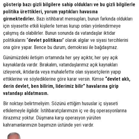
gösterip bazı gizli bilgilere sahip oldukları ve bu gizli bilgilerle
politika ürettikleri, yorum yaptıkları havasına
girmektedirler.
Bazı istihbarat mensupları, bunun farkında oldukları
için siyasette etkili kişilerle temas kurup onları yönlendirmeye
çalışmış da olabilirler. Bunun sonunda da vatandaşlar iktidar
politikalarını “
devlet
politikası
” olarak algılar ve siyasi tercihlerini
ona göre yapar. Bence bu durum, demokrasi ile bağdaşmaz.
Günümüzdeki iletişim ortamında her şey açıktır, her şey açık
kaynaklarda vardır. Bırakalım, vatandaşlarımız açık kaynakları
izleyerek, iktidarda veya muhalefette olan siyasetçilerin yapıp
ettiklerine ve söylediklerine göre karar versin. Kimse
“devlet aklı,
derin devlet, ben bilirim, liderimiz bilir” havalarına girip
vatandaşı aldatmasın.
Bir noktayı belirtmeliyim. Sözünü ettiğim hususlar iç siyaseti
etkilemeyle ilgilidir. İstihbaratçılarımızın iç ve dış operasyonlarına
itirazımız yoktur. Düşmana karşı operasyon yürüten
kahramanlarımızın başımızın üstünde yeri vardır.