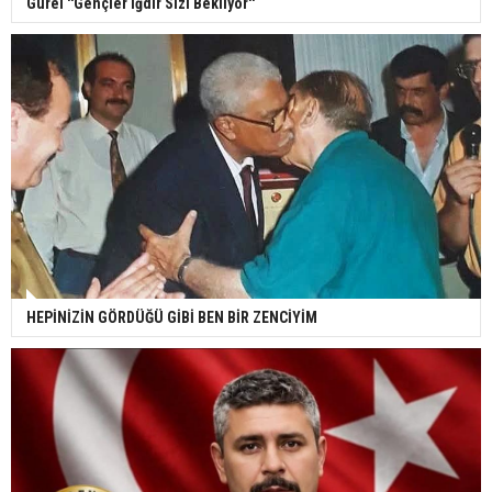
Gürel ''Gençler Iğdır Sizi Bekliyor''
HEPİNİZİN GÖRDÜĞÜ GİBİ BEN BİR ZENCİYİM