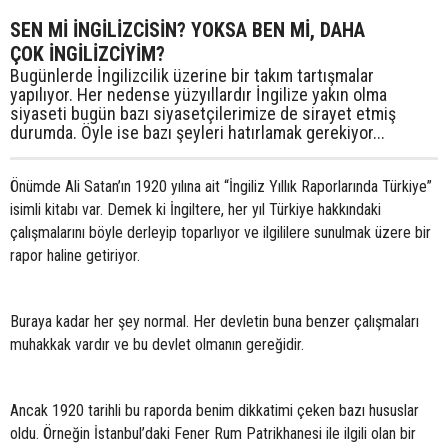
SEN Mİ İNGİLİZCİSİN? YOKSA BEN Mİ, DAHA
ÇOK İNGİLİZCİYİM?
Bugünlerde İngilizcilik üzerine bir takım tartışmalar
yapılıyor. Her nedense yüzyıllardır İngilize yakın olma
siyaseti bugün bazı siyasetçilerimize de sirayet etmiş
durumda. Öyle ise bazı şeyleri hatırlamak gerekiyor...
Önümde Ali Satan’ın 1920 yılına ait “İngiliz Yıllık Raporlarında Türkiye”
isimli kitabı var. Demek ki İngiltere, her yıl Türkiye hakkındaki
çalışmalarını böyle derleyip toparlıyor ve ilgililere sunulmak üzere bir
rapor haline getiriyor.
Buraya kadar her şey normal. Her devletin buna benzer çalışmaları
muhakkak vardır ve bu devlet olmanın gereğidir.
Ancak 1920 tarihli bu raporda benim dikkatimi çeken bazı hususlar
oldu. Örneğin İstanbul’daki Fener Rum Patrikhanesi ile ilgili olan bir