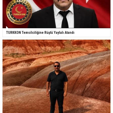
TURKKON Temsilciliğine Rüştü Yaylalı Atandı