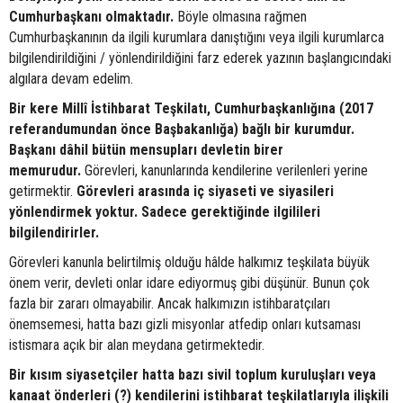
Cumhurbaşkanı olmaktadır.
Böyle olmasına rağmen
Cumhurbaşkanının da ilgili kurumlara danıştığını veya ilgili kurumlarca
bilgilendirildiğini / yönlendirildiğini farz ederek yazının başlangıcındaki
algılara devam edelim.
Bir kere Millî İstihbarat Teşkilatı, Cumhurbaşkanlığına (2017
referandumundan önce Başbakanlığa) bağlı bir kurumdur.
Başkanı dâhil bütün mensupları devletin birer
memurudur.
Görevleri, kanunlarında kendilerine verilenleri yerine
getirmektir.
Görevleri arasında iç siyaseti ve siyasileri
yönlendirmek yoktur. Sadece gerektiğinde ilgilileri
bilgilendirirler.
Görevleri kanunla belirtilmiş olduğu hâlde halkımız teşkilata büyük
önem verir, devleti onlar idare ediyormuş gibi düşünür. Bunun çok
fazla bir zararı olmayabilir. Ancak halkımızın istihbaratçıları
önemsemesi, hatta bazı gizli misyonlar atfedip onları kutsaması
istismara açık bir alan meydana getirmektedir.
Bir kısım siyasetçiler hatta bazı sivil toplum kuruluşları veya
kanaat önderleri (?) kendilerini istihbarat teşkilatlarıyla ilişkili