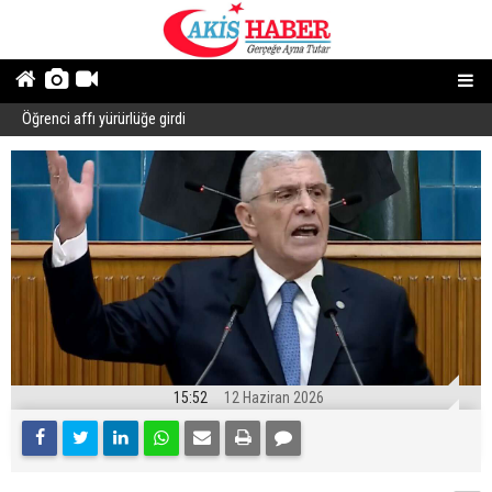
Öğrenci affı yürürlüğe girdi
B
15:52
12 Haziran 2026