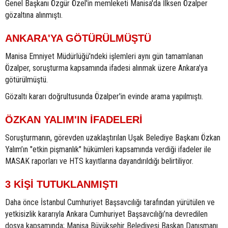
Genel Başkanı Özgür Özel'in memleketi Manisa'da İlksen Özalper
gözaltına alınmıştı.
ANKARA'YA GÖTÜRÜLMÜŞTÜ
Manisa Emniyet Müdürlüğü'ndeki işlemleri aynı gün tamamlanan
Özalper, soruşturma kapsamında ifadesi alınmak üzere Ankara'ya
götürülmüştü.
Gözaltı kararı doğrultusunda Özalper'in evinde arama yapılmıştı.
ÖZKAN YALIM'IN İFADELERİ
Soruşturmanın, görevden uzaklaştırılan Uşak Belediye Başkanı Özkan
Yalım’ın "etkin pişmanlık" hükümleri kapsamında verdiği ifadeler ile
MASAK raporları ve HTS kayıtlarına dayandırıldığı belirtiliyor.
3 KİŞİ TUTUKLANMIŞTI
Daha önce İstanbul Cumhuriyet Başsavcılığı tarafından yürütülen ve
yetkisizlik kararıyla Ankara Cumhuriyet Başsavcılığı’na devredilen
dosya kapsamında; Manisa Büyükşehir Belediyesi Başkan Danışmanı