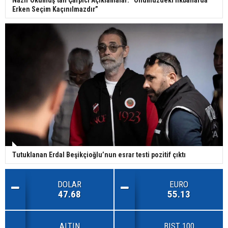
Nazif Okumuş’tan Çarpıcı Açıklamalar: “Önümüzdeki İlkbaharda
Erken Seçim Kaçınılmazdır”
Tutuklanan Erdal Beşikçioğlu’nun esrar testi pozitif çıktı
DOLAR
EURO
47.68
55.13
ALTIN
BIST 100