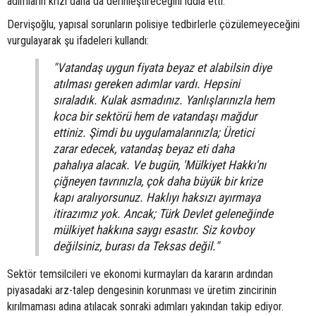
adımların krizi daha da derinleştireceğini iddia etti.
Dervişoğlu, yapısal sorunların polisiye tedbirlerle çözülemeyeceğini
vurgulayarak şu ifadeleri kullandı:
"Vatandaş uygun fiyata beyaz et alabilsin diye
atılması gereken adımlar vardı. Hepsini
sıraladık. Kulak asmadınız. Yanlışlarınızla hem
koca bir sektörü hem de vatandaşı mağdur
ettiniz. Şimdi bu uygulamalarınızla; Üretici
zarar edecek, vatandaş beyaz eti daha
pahalıya alacak. Ve bugün, 'Mülkiyet Hakkı'nı
çiğneyen tavrınızla, çok daha büyük bir krize
kapı aralıyorsunuz. Haklıyı haksızı ayırmaya
itirazımız yok. Ancak; Türk Devlet geleneğinde
mülkiyet hakkına saygı esastır. Siz kovboy
değilsiniz, burası da Teksas değil."
Sektör temsilcileri ve ekonomi kurmayları da kararın ardından
piyasadaki arz-talep dengesinin korunması ve üretim zincirinin
kırılmaması adına atılacak sonraki adımları yakından takip ediyor.