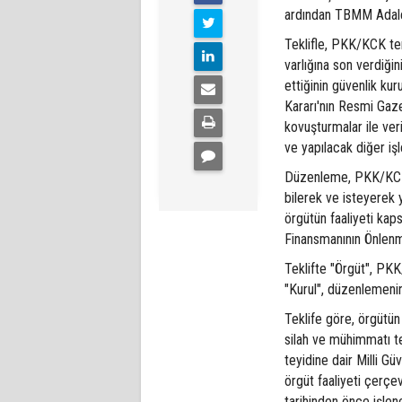
ardından TBMM Adale
Teklifle, PKK/KCK ter
varlığına son verdiği
ettiğinin güvenlik kur
Kararı'nın Resmi Gaz
kovuşturmalar ile ver
ve yapılacak diğer iş
Düzenleme, PKK/KCK 
bilerek ve isteyerek
örgütün faaliyeti kap
Finansmanının Önlenm
Teklifte "Örgüt", PKK
"Kurul", düzenlemenin
Teklife göre, örgütün 
silah ve mühimmatı te
teyidine dair Milli G
örgüt faaliyeti çerç
tarihinden önce işle