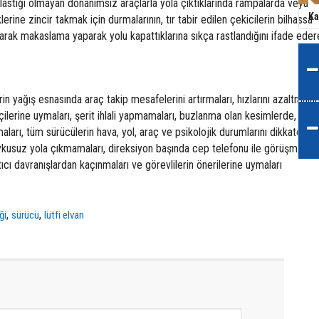
ş lastiği olmayan donanımsız araçlarla yola çıktıklarında rampalarda veya
Ka
klerine zincir takmak için durmalarının, tır tabir edilen çekicilerin bilhassa
arak makaslama yaparak yolu kapattıklarına sıkça rastlandığını ifade eder
n yağış esnasında araç takip mesafelerini artırmaları, hızlarını azaltmaları
tçilerine uymaları, şerit ihlali yapmamaları, buzlanma olan kesimlerde, çok
lmaları, tüm sürücülerin hava, yol, araç ve psikolojik durumlarını dikkate
ykusuz yola çıkmamaları, direksiyon başında cep telefonu ile görüşme, si
ıcı davranışlardan kaçınmaları ve görevlilerin önerilerine uymaları
,
,
ği
sürücü
lütfi elvan