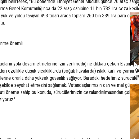
ığını belirterek, "Bu dönemde Emniyet Genel Müdürlüğünce 76 araç sahib
'E
arma Genel Komutanlığınca da 22 araç sahibine 11 bin 782 lira ceza kesild
 yük ve yolcu taşıyan 493 ticari araca toplam 260 bin 339 lira para cezas
tu.
enme önemli
raçların yola devam etmelerine izin verilmediğine dikkati çeken Elvan, şöy
Ka
kleri özellikle düşük sıcaklıklarda (soğuk havalarda) ıslak, karlı ve çamurlu
bo
lerine oranla daha yüksek güvenlik sağlıyor. Buradaki hedefimiz sürücüler
r şekilde seyahat etmesini sağlamak. Vatandaşlarımızın can ve mal güvenli
ati öneme sahip bu konuda, sürücülerimizin cezalandırılmasından çok
siyoruz."