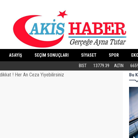
ASAYİŞ
SEÇİM SONUÇLARI
SİYASET
SPOR
EK
Butik İşletmeler E-Ticarete Başlarken 
BIST
13779.39
ALTIN
665
Bu K