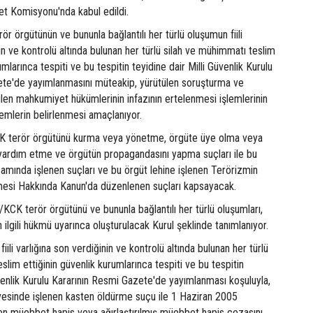
t Komisyonu'nda kabul edildi.
ör örgütünün ve bununla bağlantılı her türlü oluşumun fiili
nin ve kontrolü altında bulunan her türlü silah ve mühimmatı teslim
umlarınca tespiti ve bu tespitin teyidine dair Milli Güvenlik Kurulu
ete'de yayımlanmasını müteakip, yürütülen soruşturma ve
ilen mahkumiyet hükümlerinin infazının ertelenmesi işlemlerinin
lemlerin belirlenmesi amaçlanıyor.
terör örgütünü kurma veya yönetme, örgüte üye olma veya
 yardım etme ve örgütün propagandasını yapma suçları ile bu
samında işlenen suçları ve bu örgüt lehine işlenen Terörizmin
esi Hakkında Kanun'da düzenlenen suçları kapsayacak.
/KCK terör örgütünü ve bununla bağlantılı her türlü oluşumları,
 ilgili hükmü uyarınca oluşturulacak Kurul şeklinde tanımlanıyor.
fiili varlığına son verdiğinin ve kontrolü altında bulunan her türlü
slim ettiğinin güvenlik kurumlarınca tespiti ve bu tespitin
üvenlik Kurulu Kararının Resmi Gazete'de yayımlanması koşuluyla,
evesinde işlenen kasten öldürme suçu ile 1 Haziran 2005
nen müebbet hapis veya ağırlaştırılmış müebbet hapis cezasını