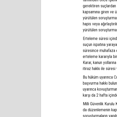
gerektiren suçlardan 
kapsamına giren ve üs
yürütülen soruşturma 
hapis veya ağırlaştır
yürütülen soruşturma
Erteleme süresi için
suçun ispatına yarayan
süresince muhafaza e
erteleme kararıyla bi
Karar, kanun yolların
itiraz hakkı ile süres
Bu hüküm uyarınca Cum
başvurma hakkı bulun
uyarınca kovuşturman
karşı da 2 hafta içind
Milli Güvenlik Kurul
da düzenlemenin kaps
soruşturmaların yapıl