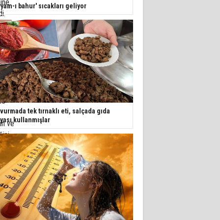
ine
yyam-ı bahur' sıcakları geliyor
i.
ı
le
vurmada tek tırnaklı eti, salçada gıda
yası kullanmışlar
in ve
ğini