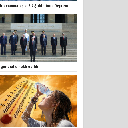
hramanmaraş'ta 3.7 Şiddetinde Deprem
 general emekli edildi
 lira