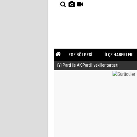
EGE BÖLGESİ
İLÇE HABERLERİ
İYİ Parti ile AK Partili vekiller tartıştı
YAZARLAR
GÜNDEM