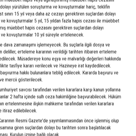
dolayı yürütülen soruşturma ve kovuşturmalar hariç, teklifin
t sınırı 15 yıl veya daha az cezayı gerektiren suçlardan dolayı
ve kovuşturmalar 5 yıl, 15 yıldan fazla hapis cezası ile müebbet
ılmış müebbet hapis cezasını gerektiren suçlardan dolayı
 ve kovuşturmalar 10 yıl süreyle ertelenecek.
de dava zamanaşımı işlemeyecek. Bu suçlarla ilgili dosya ve
 deliller, erteleme kararının verildiği tarihten itibaren erteleme
dilecek. Müsadereye konu eşya ve malvarlığı değerleri hakkında
rlikte tasfiye kararı verilecek ve Hazineye irat kaydedilecek.
a başvurma hakkı bulunanlara tebliğ edilecek. Kararda başvuru ve
i ve mercii gösterilecek.
huriyet savcısı tarafından verilen kararlara karşı kanun yollarına
anlar 2 hafta içinde sulh ceza hakimliğine başvurabilecek. Hüküm
ın ertelenmesine ilişkin mahkeme tarafından verilen kararlara
e itiraz edilebilecek.
u Kararının Resmi Gazete'de yayımlanmasından önce işlenmiş olup
amına giren suçlardan dolayı bu tarihten sonra başlatılacak
ması, Kurulun iznine bağlı olacak.