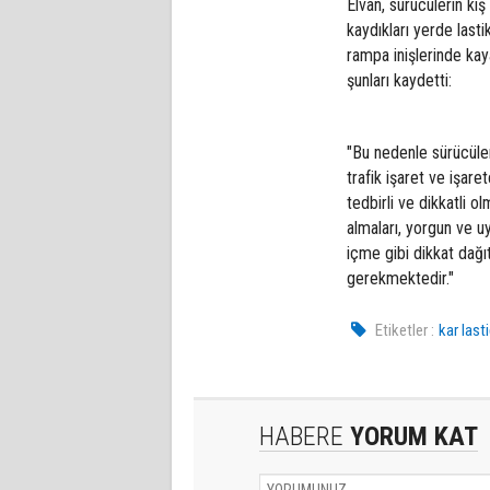
Elvan, sürücülerin kı
kaydıkları yerde lasti
rampa inişlerinde kay
şunları kaydetti:
"Bu nedenle sürücüleri
trafik işaret ve işare
tedbirli ve dikkatli o
almaları, yorgun ve u
içme gibi dikkat dağıt
gerekmektedir."
Etiketler :
kar lasti
HABERE
YORUM KAT