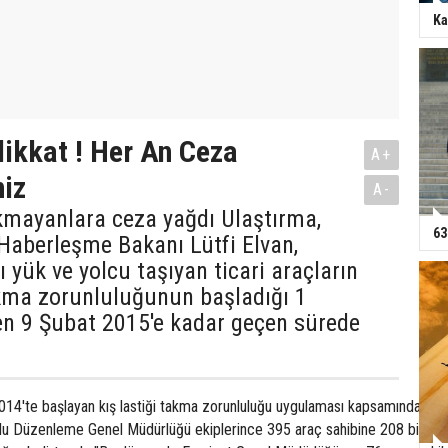
Ka
dikkat ! Her An Ceza
A+
niz
A-
akmayanlara ceza yağdı Ulaştırma,
63
 Haberleşme Bakanı Lütfi Elvan,
ı yük ve yolcu taşıyan ticari araçların
akma zorunluluğunun başladığı 1
en 9 Şubat 2015'e kadar geçen sürede
i
 2014'te başlayan kış lastiği takma zorunluluğu uygulaması kapsamında 9
lu Düzenleme Genel Müdürlüğü ekiplerince 395 araç sahibine 208 bin 749