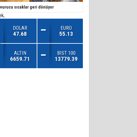
vurucu sıcaklar geri dönüyor
ek,
DOLAR
EURO
47.68
55.13
,
 daha
ALTIN
BIST 100
6659.71
13779.39
gara