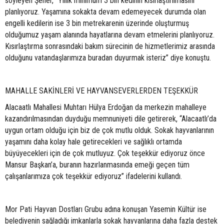
söyleyen Şener, “Yıllık minimum 3 bin kedinin kısırlaştırılmasını
planlıyoruz. Yaşamına sokakta devam edemeyecek durumda olan
engelli kedilerin ise 3 bin metrekarenin üzerinde oluşturmuş
olduğumuz yaşam alanında hayatlarına devam etmelerini planlıyoruz.
Kısırlaştırma sonrasındaki bakım sürecinin de hizmetlerimiz arasında
olduğunu vatandaşlarımıza buradan duyurmak isteriz” diye konuştu.
MAHALLE SAKİNLERİ VE HAYVANSEVERLERDEN TEŞEKKÜR
Alacaatlı Mahallesi Muhtarı Hülya Erdoğan da merkezin mahalleye
kazandırılmasından duyduğu memnuniyeti dile getirerek, “Alacaatlı’da
uygun ortam olduğu için biz de çok mutlu olduk. Sokak hayvanlarının
yaşamını daha kolay hale getirecekleri ve sağlıklı ortamda
büyüyecekleri için de çok mutluyuz. Çok teşekkür ediyoruz önce
Mansur Başkan’a, buranın hazırlanmasında emeği geçen tüm
çalışanlarımıza çok teşekkür ediyoruz” ifadelerini kullandı.
Mor Pati Hayvan Dostları Grubu adına konuşan Yasemin Kültür ise
belediyenin sağladığı imkanlarla sokak hayvanlarına daha fazla destek