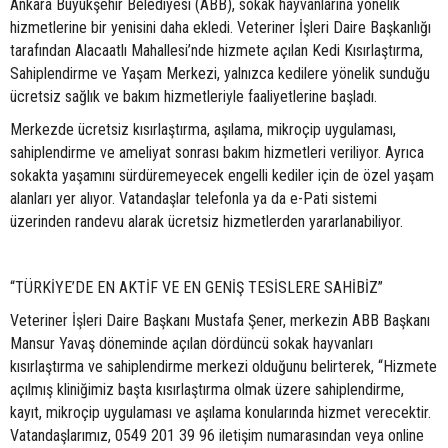
Ankara Büyükşehir Belediyesi (ABB), sokak hayvanlarına yönelik
hizmetlerine bir yenisini daha ekledi. Veteriner İşleri Daire Başkanlığı
tarafından Alacaatlı Mahallesi’nde hizmete açılan Kedi Kısırlaştırma,
Sahiplendirme ve Yaşam Merkezi, yalnızca kedilere yönelik sunduğu
ücretsiz sağlık ve bakım hizmetleriyle faaliyetlerine başladı.
Merkezde ücretsiz kısırlaştırma, aşılama, mikroçip uygulaması,
sahiplendirme ve ameliyat sonrası bakım hizmetleri veriliyor. Ayrıca
sokakta yaşamını sürdüremeyecek engelli kediler için de özel yaşam
alanları yer alıyor. Vatandaşlar telefonla ya da e-Pati sistemi
üzerinden randevu alarak ücretsiz hizmetlerden yararlanabiliyor.
“TÜRKİYE’DE EN AKTİF VE EN GENİŞ TESİSLERE SAHİBİZ”
Veteriner İşleri Daire Başkanı Mustafa Şener, merkezin ABB Başkanı
Mansur Yavaş döneminde açılan dördüncü sokak hayvanları
kısırlaştırma ve sahiplendirme merkezi olduğunu belirterek, “Hizmete
açılmış kliniğimiz başta kısırlaştırma olmak üzere sahiplendirme,
kayıt, mikroçip uygulaması ve aşılama konularında hizmet verecektir.
Vatandaşlarımız, 0549 201 39 96 iletişim numarasından veya online