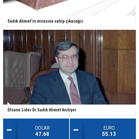
Sadık Ahmet’in mirasına sahip çıkacağız
Efsane Lider Dr.Sadık Ahmet Anılıyor
DOLAR
EURO
47.68
55.13