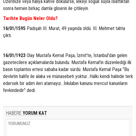
Üzerinize veya halıya kahve dökülürse, lekeyi soğuk suyla ıslattıktan
sonra hemen birkaç damla gliserin ile çitileyin.
Tarihte Bugün Neler Oldu?
16/01/1595
Padişah III. Murat, 49 yaşında öldü. III. Mehmet tahta
çıktı.
16/01/1923
Olay Mustafa Kemal Paşa, İzmit'te, İstanbul'dan gelen
gazetecilere açıklamalarda bulundu. Mustafa Kemal'in düzenlediği ilk
basın toplantısı ertesi sabaha kadar sürdü. Mustafa Kemal Paşa "Bu
devletin halife ile alaka ve münasebeti yoktur...Halkı kendi halinde terk
edersek bir adım ileri atamayız...İnkılabın kanunu mevcut kanunların
fevkindedir" dedi.
HABERE
YORUM KAT