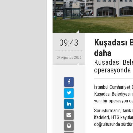
Kuşadası B
09:43
daha
07 Ağustos 2026
Kuşadası Bele
operasyonda 1
İstanbul Cumhuriyet 
Kuşadası Belediyesi ile
yeni bir operasyon ger
Soruşturmanın, tanık 
ifadeleri, HTS kayıtla
doğrultusunda sürdürül