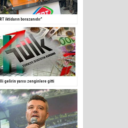
RT iktidarın borazanıdır”
lli gelirin yarısı zenginlere gitti