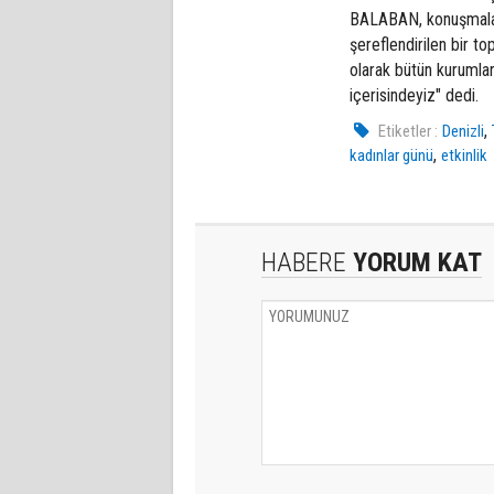
BALABAN, konuşmaları
şereflendirilen bir t
olarak bütün kurumla
içerisindeyiz" dedi.
,
Etiketler :
Denizli
,
kadınlar günü
etkinlik
HABERE
YORUM KAT