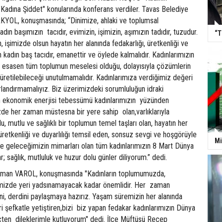
Kadına Şiddet" konularında konferans verdiler. Tavas Belediye
AKYOL, konuşmasında; “Dinimize, ahlaki ve toplumsal
ın başımızın tacıdır, evimizin, işimizin, aşımızın tadıdır, tuzudur.
“T
 işimizde olsun hayatın her alanında fedakarlığı, üretkenliği ve
n kadın baş tacıdır, emanettir ve öylede kalmalıdır. Kadınlarımızın
ın, esasen tüm toplumun meselesi olduğu, dolayısıyla çözümlerin
a üretilebileceği unutulmamalıdır. Kadınlarımıza verdiğimiz değeri
rlandırmamalıyız. Biz üzerimizdeki sorumluluğun idraki
n ekonomik enerjisi tebessümü kadınlarımızın yüzünden
de her zaman müstesna bir yere sahip olan,varlıklarıyla
u, mutlu ve sağlıklı bir toplumun temel taşları olan, hayatın her
 üretkenliği ve duyarlılığı temsil eden, sonsuz sevgi ve hoşgörüyle
Mi
lerle geleceğimizin mimarları olan tüm kadınlarımızın 8 Mart Dünya
r; sağlık, mutluluk ve huzur dolu günler diliyorum.” dedi.
man VAROL, konuşmasında "Kadınların toplumumuzda,
imizde yeri yadsınamayacak kadar önemlidir. Her zaman
ini, derdini paylaşmaya hazırız. Yaşam süremizin her alanında
eri şefkatle yetiştiren,bizi biz yapan fedakar kadınlarımızın Dünya
içten dileklerimle kutluyorum" dedi. İlçe Müftüsü Recep