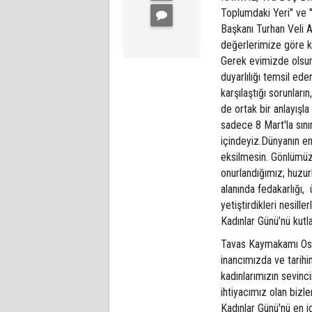
Toplumdaki Yeri" ve "
Başkanı Turhan Veli 
değerlerimize göre kad
Gerek evimizde olsun,
duyarlılığı temsil ede
karşılaştığı sorunlar
de ortak bir anlayışl
sadece 8 Mart'la sını
içindeyiz.Dünyanın e
eksilmesin. Gönlümüz
onurlandığımız; huzurl
alanında fedakarlığı,
yetiştirdikleri nesil
Kadınlar Günü’nü kutla
Tavas Kaymakamı Os
inancımızda ve tarih
kadınlarımızın sevinc
ihtiyacımız olan bizl
Kadınlar Günü'nü en 