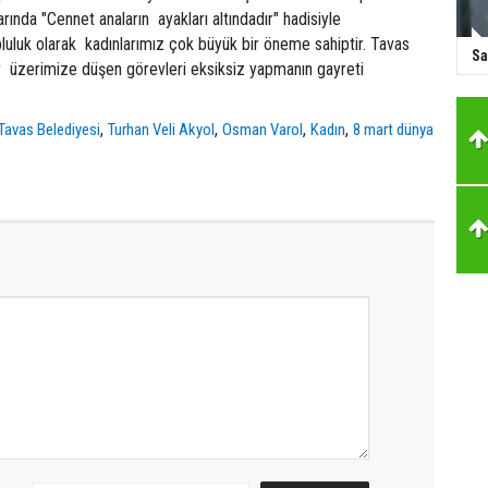
nda "Cennet anaların ayakları altındadır" hadisiyle
opluluk olarak kadınlarımız çok büyük bir öneme sahiptir. Tavas
Sa
r üzerimize düşen görevleri eksiksiz yapmanın gayreti
,
,
,
,
Tavas Belediyesi
Turhan Veli Akyol
Osman Varol
Kadın
8 mart dünya