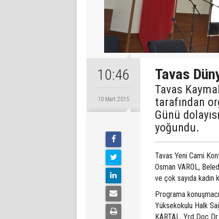
Tavas Düny
10:46
Tavas Kaymak
tarafından or
10 Mart 2015
Günü dolayıs
yoğundu.
Tavas Yeni Cami Kon
Osman VAROL, Beledi
ve çok sayıda kadın ka
Programa konuşmacı o
Yüksekokulu Halk Sağ
KARTAL, Yrd Doç Dr.