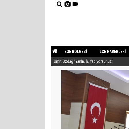
EGE BÖLGESİ
İLÇE HABERLERİ
Ümit Özdağ ''Yanlış İş Yapıyorsunuz''
YAZARLAR
GÜNDEM