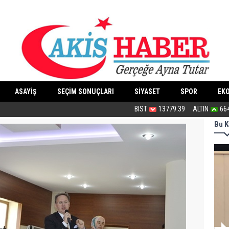
ASAYİŞ
SEÇİM SONUÇLARI
SİYASET
SPOR
EK
Bu haliyle kanunlaşırsa kaos yaşanır
BIST
13779.39
ALTIN
66
Bu K