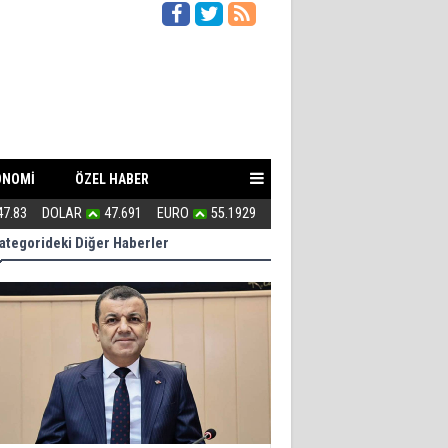
ONOMİ
ÖZEL HABER
47.83
DOLAR
47.691
EURO
55.1929
Uğur Poyraz ''Suç İşliyorsunuz''
ategorideki Diğer Haberler