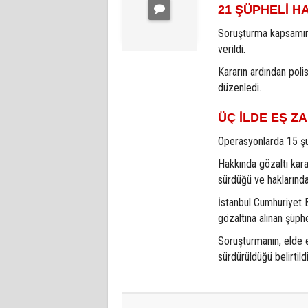
21 ŞÜPHELİ H
Soruşturma kapsamınd
verildi.
Kararın ardından poli
düzenledi.
ÜÇ İLDE EŞ 
Operasyonlarda 15 şüp
Hakkında gözaltı kara
sürdüğü ve haklarında 
İstanbul Cumhuriyet 
gözaltına alınan şüphe
Soruşturmanın, elde e
sürdürüldüğü belirtildi