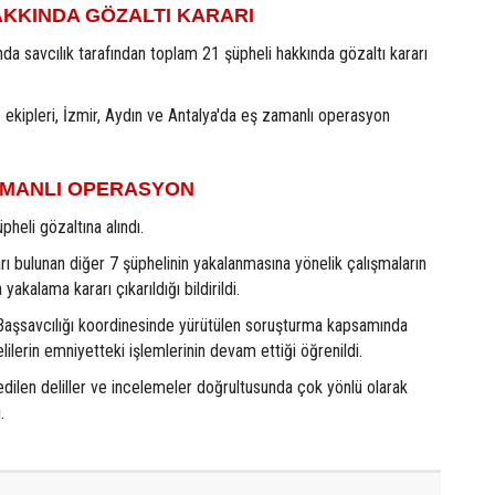
AKKINDA GÖZALTI KARARI
a savcılık tarafından toplam 21 şüpheli hakkında gözaltı kararı
s ekipleri, İzmir, Aydın ve Antalya'da eş zamanlı operasyon
ZAMANLI OPERASYON
heli gözaltına alındı.
rı bulunan diğer 7 şüphelinin yakalanmasına yönelik çalışmaların
yakalama kararı çıkarıldığı bildirildi.
Başsavcılığı koordinesinde yürütülen soruşturma kapsamında
lilerin emniyetteki işlemlerinin devam ettiği öğrenildi.
dilen deliller ve incelemeler doğrultusunda çok yönlü olarak
.