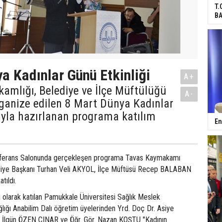
T.
BA
a Kadınlar Günü Etkinliği
A+
amlığı, Belediye ve İlçe Müftülüğü
A-
ganize edilen 8 Mart Dünya Kadınlar
ıyla hazırlanan programa katılım
En
ferans Salonunda gerçekleşen programa Tavas Kaymakamı
ye Başkanı Turhan Veli AKYOL, İlçe Müftüsü Recep BALABAN
tıldı.
larak katılan Pamukkale Üniversitesi Sağlık Meslek
lığı Anabilim Dalı öğretim üyelerinden Yrd. Doç Dr. Asiye
 İlgün ÖZEN ÇINAR ve Öğr. Gör. Nazan KOŞTU "Kadının