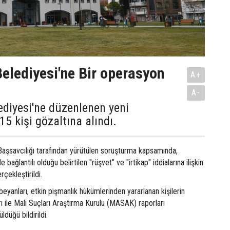
elediyesi'ne Bir operasyon
A+
A-
diyesi'ne düzenlenen yeni
5 kişi gözaltına alındı.
Başsavcılığı tarafından yürütülen soruşturma kapsamında,
 bağlantılı olduğu belirtilen "rüşvet" ve "irtikap" iddialarına ilişkin
çekleştirildi.
beyanları, etkin pişmanlık hükümlerinden yararlanan kişilerin
rı ile Mali Suçları Araştırma Kurulu (MASAK) raporları
düğü bildirildi.