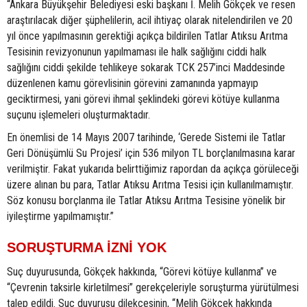
“Ankara Büyükşehir Belediyesi eski başkanı İ. Melih Gökçek ve resen
araştırılacak diğer şüphelilerin, acil ihtiyaç olarak nitelendirilen ve 20
yıl önce yapılmasının gerektiği açıkça bildirilen Tatlar Atıksu Arıtma
Tesisinin revizyonunun yapılmaması ile halk sağlığını ciddi halk
sağlığını ciddi şekilde tehlikeye sokarak TCK 257’inci Maddesinde
düzenlenen kamu görevlisinin görevini zamanında yapmayıp
geciktirmesi, yani görevi ihmal şeklindeki görevi kötüye kullanma
suçunu işlemeleri oluşturmaktadır.
En önemlisi de 14 Mayıs 2007 tarihinde, ‘Gerede Sistemi ile Tatlar
Geri Dönüşümlü Su Projesi’ için 536 milyon TL borçlanılmasına karar
verilmiştir. Fakat yukarıda belirttiğimiz rapordan da açıkça görüleceği
üzere alınan bu para, Tatlar Atıksu Arıtma Tesisi için kullanılmamıştır.
Söz konusu borçlanma ile Tatlar Atıksu Arıtma Tesisine yönelik bir
iyileştirme yapılmamıştır.”
SORUŞTURMA İZNİ YOK
Suç duyurusunda, Gökçek hakkında, “Görevi kötüye kullanma” ve
“Çevrenin taksirle kirletilmesi” gerekçeleriyle soruşturma yürütülmesi
talep edildi. Suç duyurusu dilekçesinin, “Melih Gökçek hakkında