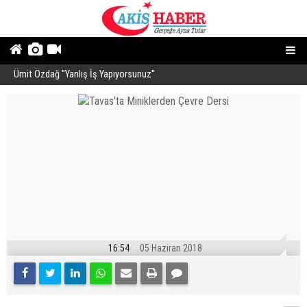
Ümit Özdağ ''Yanlış İş Yapıyorsunuz''
B
16:54
05 Haziran 2018