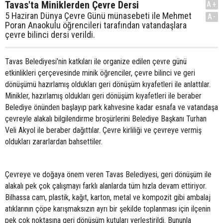
Tavas'ta Miniklerden Çevre Dersi
A+
5 Haziran Dünya Çevre Günü münasebeti ile Mehmet
A-
Poran Anaokulu öğrencileri tarafından vatandaşlara
çevre bilinci dersi verildi.
Tavas Belediyesi’nin katkıları ile organize edilen çevre günü
etkinlikleri çerçevesinde minik öğrenciler, çevre bilinci ve geri
dönüşümü hazırlamış oldukları geri dönüşüm kıyafetleri ile anlattılar.
Minikler, hazırlamış oldukları geri dönüşüm kıyafetleri ile beraber
Belediye önünden başlayıp park kahvesine kadar esnafa ve vatandaşa
çevreyle alakalı bilgilendirme broşürlerini Belediye Başkanı Turhan
Veli Akyol ile beraber dağıttılar. Çevre kirliliği ve çevreye vermiş
oldukları zararlardan bahsettiler.
Çevreye ve doğaya önem veren Tavas Belediyesi, geri dönüşüm ile
alakalı pek çok çalışmayı farklı alanlarda tüm hızla devam ettiriyor.
Bilhassa cam, plastik, kağıt, karton, metal ve kompozit gibi ambalaj
atıklarının çöpe karışmaksızın ayrı bir şekilde toplanması için ilçenin
pek çok noktasına geri dönüşüm kutuları yerleştirildi. Bununla