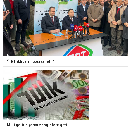
“TRT iktidarın borazanıdır”
Milli gelirin yarısı zenginlere gitti