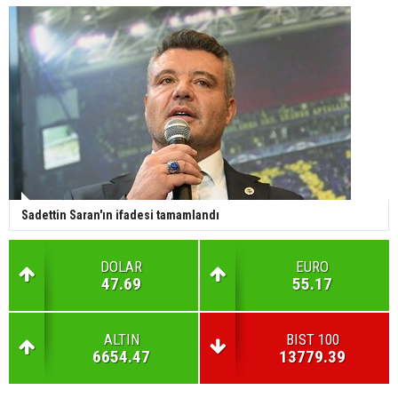
Sadettin Saran'ın ifadesi tamamlandı
DOLAR
EURO
47.69
55.17
ALTIN
BIST 100
6654.47
13779.39