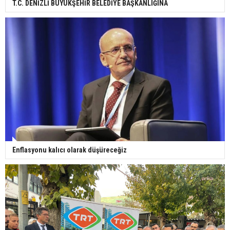
T.C. DENİZLİ BÜYÜKŞEHİR BELEDİYE BAŞKANLIĞINA
Enflasyonu kalıcı olarak düşüreceğiz