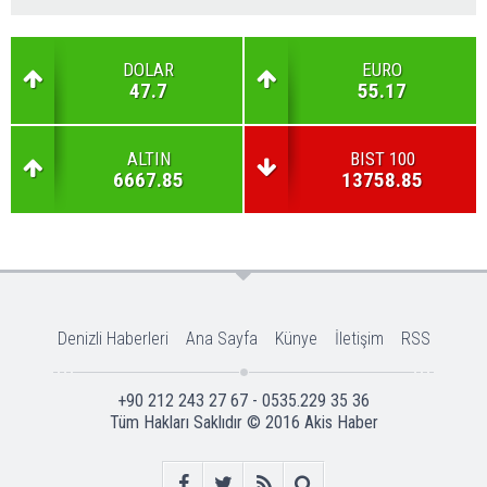
DOLAR
EURO
47.7
55.17
ALTIN
BIST 100
6667.85
13758.85
Denizli Haberleri
Ana Sayfa
Künye
İletişim
RSS
+90 212 243 27 67 - 0535.229 35 36
Tüm Hakları Saklıdır © 2016
Akis Haber