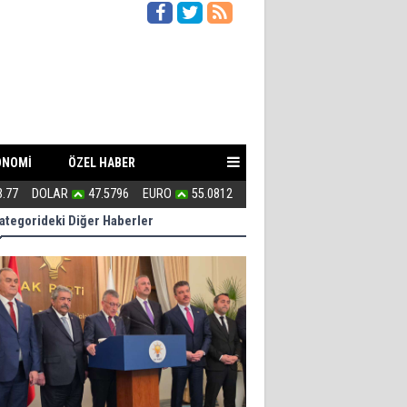
ONOMİ
ÖZEL HABER
3.77
DOLAR
47.5796
EURO
55.0812
Kahraman Türkmenler canlarını A
ategorideki Diğer Haberler