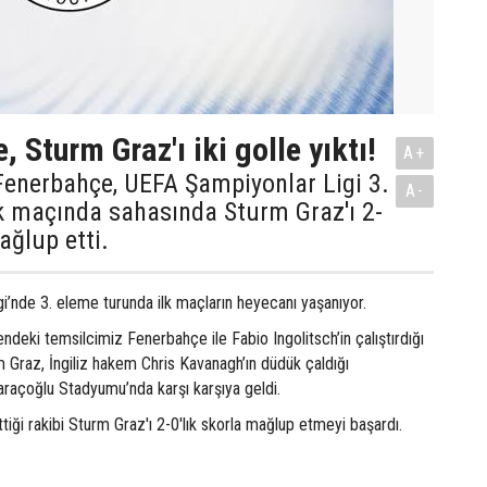
 Sturm Graz'ı iki golle yıktı!
A+
Fenerbahçe, UEFA Şampiyonlar Ligi 3.
A-
k maçında sahasında Sturm Graz'ı 2-
ağlup etti.
i’nde 3. eleme turunda ilk maçların heyecanı yaşanıyor.
ndeki temsilcimiz Fenerbahçe ile Fabio Ingolitsch’in çalıştırdığı
 Graz, İngiliz hakem Chris Kavanagh’ın düdük çaldığı
açoğlu Stadyumu’nda karşı karşıya geldi.
iği rakibi Sturm Graz'ı 2-0'lık skorla mağlup etmeyi başardı.