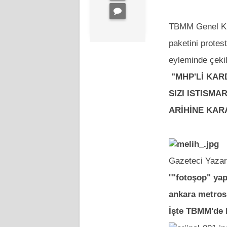
TBMM Genel Kur
paketini protes
eyleminde çeki
"
MHP'Lİ KAR
SIZI ISTISMA
ARİHİNE KARA 
Gazeteci Yazar
"
"fotoşop" ya
ankara metrosu
İşte TBMM'de H