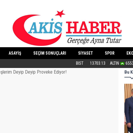
ASAYİŞ
SEÇİM SONUÇLARI
SİYASET
SPOR
EK
“Cesedimizi çiğnemeden...”
BIST
13703.13
ALTIN
655
Bu K