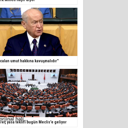
calan umut hakkına kavuşmalıdır''
rjinal hali...
reç yasa teklifi bugün Meclis'e geliyor