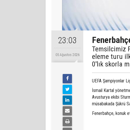
Fenerbahçe,
23:03
Temsilcimiz 
eleme turu il
05 Ağustos 2026
0'lık skorla m
UEFA Şampiyonlar Lig
İsmail Kartal yönetme
Avusturya ekibi Sturm
müsabakada Şükrü Sar
Fenerbahçe, konuk ett