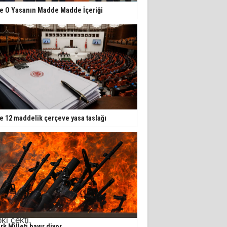
te O Yasanın Madde Madde İçeriği
te 12 maddelik çerçeve yasa taslağı
i.
i çekti.
rk Milleti hayır diyor