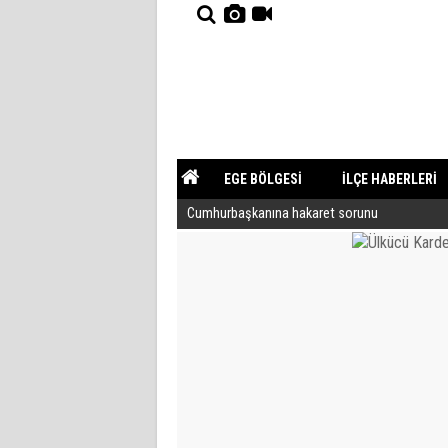
EGE BÖLGESİ
İLÇE HABERLERİ
Cumhurbaşkanına hakaret sorunu
YAZARLAR
GÜNDEM