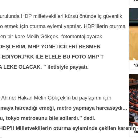
ulunda HDP milletvekilleri kürsü önünde iç güvenlik
to etmek için oturma eylemi yaptılar. HDP'lilerin oturma
len bir kare
Melih Gökçek fotomontajlayarak
DEŞLERİM, MHP YÖNETİCİLERİ RESMEN
R EDIYOR.PKK ILE ELELE BU FOTO MHP T
“Ö
LEKE OLACAK. " iletisiyle payşatı.
 Ahmet Hakan Melih Gökçek'in bu paylaşımı için
pmaya harcadığı emeği, metro yapmaya harcasaydı...
, tokyo metrosunu bile sollardı." dedi.
DP'li Milletvekillerin oturma eyleminde çekilen karenin o
Sü