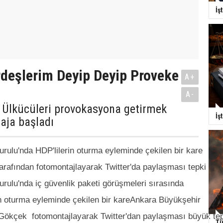
İş
deşlerim Deyip Deyip Proveke
A+
A-
 Ülkücüleri provokasyona getirmek
İş
aja başladı
ulu'nda HDP'lilerin oturma eyleminde çekilen bir kare
rafından fotomontajlayarak Twitter'da paylaşması tepki çekt
urulu'nda
iç güvenlik paketi
görüşmeleri sırasında
in oturma eyleminde çekilen bir kare
Ankara
Büyükşehir
Gökçek fotomontajlayarak Twitter'dan paylaşması büyük tepk
Tü