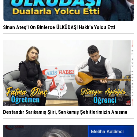
Sinan Ateş'i On Binlerce ÜLKÜDAŞI Hakk'a Yolcu Etti
Destandır Sarıkamış Şiiri, Sarıkamış Şehitlerimizin Anısına