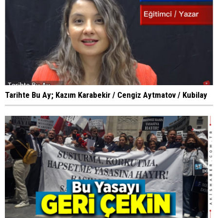
Tarihte Bu Ay; Kazım Karabekir / Cengiz Aytmatov / Kubilay