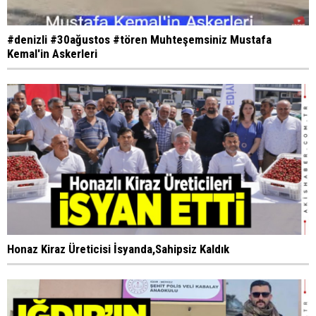
#denizli #30ağustos #tören Muhteşemsiniz Mustafa
Kemal'in Askerleri
Honaz Kiraz Üreticisi İsyanda,Sahipsiz Kaldık