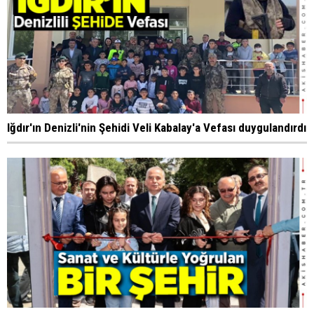
Iğdır'ın Denizli'nin Şehidi Veli Kabalay'a Vefası duygulandırdı