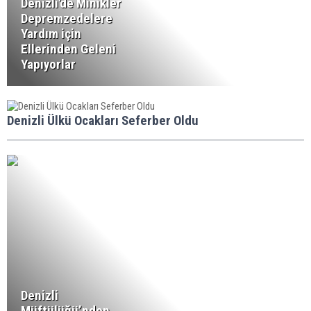
Denizli'de Minikler
Depremzedelere
Yardım için
Ellerinden Geleni
Yapıyorlar
Denizli Ülkü Ocakları Seferber Oldu
Denizli
Müftülüğü’nden