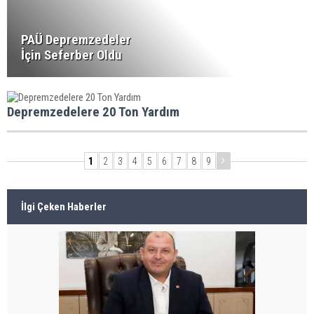
PAÜ Depremzedeler
İçin Seferber Oldu
Depremzedelere 20 Ton Yardım
1
2
3
4
5
6
7
8
9
İlgi Çeken Haberler