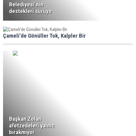
Belediyesi’nin
destekleri sürüyo
Çameli’de Gönüller Tok, Kalpler Bir
Başkan Zolan
afetzedeleri yalnız
bırakmıyor