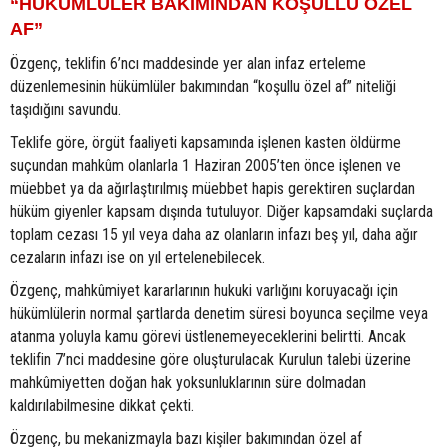
“HÜKÜMLÜLER BAKIMINDAN KOŞULLU ÖZEL
AF”
Özgenç, teklifin 6’ncı maddesinde yer alan infaz erteleme
düzenlemesinin hükümlüler bakımından “koşullu özel af” niteliği
taşıdığını savundu.
Teklife göre, örgüt faaliyeti kapsamında işlenen kasten öldürme
suçundan mahkûm olanlarla 1 Haziran 2005’ten önce işlenen ve
müebbet ya da ağırlaştırılmış müebbet hapis gerektiren suçlardan
hüküm giyenler kapsam dışında tutuluyor. Diğer kapsamdaki suçlarda
toplam cezası 15 yıl veya daha az olanların infazı beş yıl, daha ağır
cezaların infazı ise on yıl ertelenebilecek.
Özgenç, mahkûmiyet kararlarının hukuki varlığını koruyacağı için
hükümlülerin normal şartlarda denetim süresi boyunca seçilme veya
atanma yoluyla kamu görevi üstlenemeyeceklerini belirtti. Ancak
teklifin 7’nci maddesine göre oluşturulacak Kurulun talebi üzerine
mahkûmiyetten doğan hak yoksunluklarının süre dolmadan
kaldırılabilmesine dikkat çekti.
Özgenç, bu mekanizmayla bazı kişiler bakımından özel af