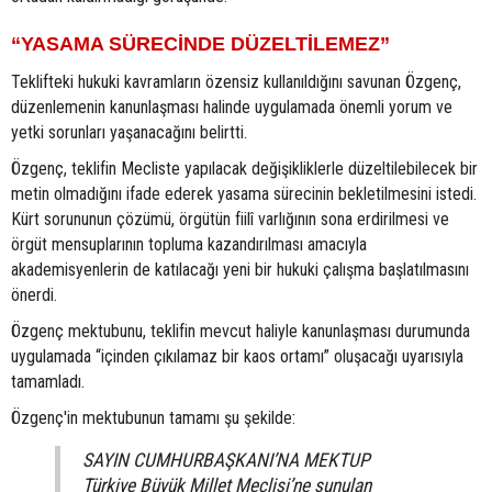
“YASAMA SÜRECİNDE DÜZELTİLEMEZ”
Teklifteki hukuki kavramların özensiz kullanıldığını savunan Özgenç,
düzenlemenin kanunlaşması halinde uygulamada önemli yorum ve
yetki sorunları yaşanacağını belirtti.
Özgenç, teklifin Mecliste yapılacak değişikliklerle düzeltilebilecek bir
metin olmadığını ifade ederek yasama sürecinin bekletilmesini istedi.
Kürt sorununun çözümü, örgütün fiilî varlığının sona erdirilmesi ve
örgüt mensuplarının topluma kazandırılması amacıyla
akademisyenlerin de katılacağı yeni bir hukuki çalışma başlatılmasını
önerdi.
Özgenç mektubunu, teklifin mevcut haliyle kanunlaşması durumunda
uygulamada “içinden çıkılamaz bir kaos ortamı” oluşacağı uyarısıyla
tamamladı.
Özgenç'in mektubunun tamamı şu şekilde:
SAYIN CUMHURBAŞKANI’NA MEKTUP
Türkiye Büyük Millet Meclisi’ne sunulan