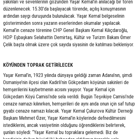
yakınları ve sevenlerinin gözünden Yaşar Kemal’in anılacağı bir tören
düzenlenecek. 15.30’da başlayacak törende, açılış konuşmasının
ardından saygı duruşunda bulunulacak. Yaşar Kemal belgeselinin
gösteriminden sonra yazarın eserlerinden okumalar yapılacak.
Kemal’in cenaze törenine CHP Genel Başkanı Kemal Kılıçdaroğlu,
HDP Eşbaşkanı Selahattin Demirtaş, Kültür ve Turizm Bakanı Ömer
Çelik başta olmak üzere çok sayıda siyasinin de katılması bekleniyor.
KÖYÜNDEN TOPRAK GETİRİLECEK
Yaşar Kemal’in, 1923 yılında dünyaya geldiği zaman Adana’nın, şimdi
Osmaniye’nin ilçesi olan Kadirli’nin Gökçedam köyünün sakinleri de
hemşerilerini kaybetmenin acısını yaşıyor. Yaşar Kemal için
Gökçedam Köyü Camisi’nde sela verildi. Bugün Teşvikiye Camisi’nde
cenaze namazı kılınırken, hemşerileri de aynı anda onun için saf tutup
gıyabi cenaze namazı kılacak. Yaşar Kemal Çukurova Kültür Derneği
Başkanı Mehmet Özer, Yaşar Kemal’in köylerinde defnedilmesini
istediklerini, ancak vasiyetinin olduğunu öğrendiklerini belirterek,
şunları söyledi: “Yaşar Kemal bu topraklara gelemedi. Biz de