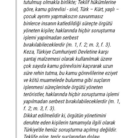
tutulmuş olmakla birlikte; Teklif hükümlerine
göre, kamu görevlisi - sivil, Türk – Kürt, yaşlı –
çocuk ayrımı yapmaksızın savunmasız
binlerce insanın katledildiği süreçte örgütü
yöneten kişiler, haklarında hiçbir soruşturma
işlemi yapılmadan serbest
bırakılabileceklerdir (m. 1, f. 2; m. 3, f. 3).
Keza, Türkiye Cumhuriyeti Devletine karşı
şantaj malzemesi olarak kullanılmak üzere
çok sayıda kamu görevlisini kaçırarak uzun
süre rehin tutma, bu kamu görevlilerine eziyet
ve kötü muamelede bulunma gibi suçların
işlenmesi süreçlerinde örgütü yöneten
teröristler, haklarında hiçbir soruşturma işlemi
yapılmadan serbest bırakılabileceklerdir (m. 1,
f. 2; m. 3, f. 3).
Dikkat edilmelidir ki, örgütün yönetimini
deruhte eden kişilerin tamamıyla ilgili olarak
Türkiye’de henüz soruşturma açılmış değildir.
Teklife göre, terör suçlarından dolayı