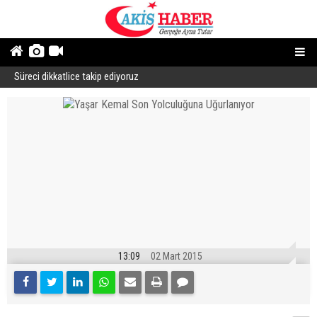
Süreci dikkatlice takip ediyoruz
B
13:09
02 Mart 2015