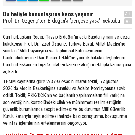
Bu haliyle kanunlaşırsa kaos yaşanır
A+
Prof. Dr. Özgenç’ten Erdoğan’a ‘çerçeve yasa’ mektubu
A-
Cumhurbaşkanı Recep Tayyip Erdoğan'ın eski Başdanışmanı ve ceza
hukukçusu Prof. Dr. İzzet Özgenç, Türkiye Büyük Millet Meclisi’ne
sunulan “Millî Dayanışma ve Toplumsal Bütünleşmenin
Güçlendirilmesine Dair Kanun Teklifi”ne yönelik hukuki eleştirilerini
Cumhurbaşkanı Erdoğan’a hitaben kaleme aldığı mektupla kamuoyuna
açıkladı.
TBMM kayıtlarına göre 2/3793 esas numaralı teklif, 5 Ağustos
2026’da Meclis Başkanlığına sunuldu ve Adalet Komisyonuna sevk
edildi. Teklif; PKK/KCK’nin ve bağlantılı yapılanmaların fiilî varlığına
son verdiğinin, kontrolündeki silah ve mühimmatı teslim ettiğinin
güvenlik kurumlarınca tespit edilmesi ve bu durumun Millî Güvenlik
Kurulu kararıyla teyit edilmesi halinde bazı soruşturma, kovuşturma
ve infaz işlemlerinin ertelenmesini öngörüyor.