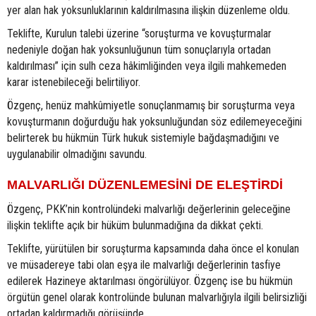
yer alan hak yoksunluklarının kaldırılmasına ilişkin düzenleme oldu.
Teklifte, Kurulun talebi üzerine “soruşturma ve kovuşturmalar
nedeniyle doğan hak yoksunluğunun tüm sonuçlarıyla ortadan
kaldırılması” için sulh ceza hâkimliğinden veya ilgili mahkemeden
karar istenebileceği belirtiliyor.
Özgenç, henüz mahkûmiyetle sonuçlanmamış bir soruşturma veya
kovuşturmanın doğurduğu hak yoksunluğundan söz edilemeyeceğini
belirterek bu hükmün Türk hukuk sistemiyle bağdaşmadığını ve
uygulanabilir olmadığını savundu.
MALVARLIĞI DÜZENLEMESİNİ DE ELEŞTİRDİ
Özgenç, PKK’nin kontrolündeki malvarlığı değerlerinin geleceğine
ilişkin teklifte açık bir hüküm bulunmadığına da dikkat çekti.
Teklifte, yürütülen bir soruşturma kapsamında daha önce el konulan
ve müsadereye tabi olan eşya ile malvarlığı değerlerinin tasfiye
edilerek Hazineye aktarılması öngörülüyor. Özgenç ise bu hükmün
örgütün genel olarak kontrolünde bulunan malvarlığıyla ilgili belirsizliği
ortadan kaldırmadığı görüşünde.