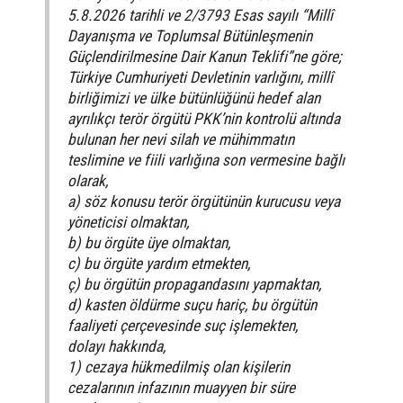
5.8.2026 tarihli ve 2/3793 Esas sayılı “Millî
Dayanışma ve Toplumsal Bütünleşmenin
Güçlendirilmesine Dair Kanun Teklifi”ne göre;
Türkiye Cumhuriyeti Devletinin varlığını, millî
birliğimizi ve ülke bütünlüğünü hedef alan
ayrılıkçı terör örgütü PKK’nin kontrolü altında
bulunan her nevi silah ve mühimmatın
teslimine ve fiili varlığına son vermesine bağlı
olarak,
a) söz konusu terör örgütünün kurucusu veya
yöneticisi olmaktan,
b) bu örgüte üye olmaktan,
c) bu örgüte yardım etmekten,
ç) bu örgütün propagandasını yapmaktan,
d) kasten öldürme suçu hariç, bu örgütün
faaliyeti çerçevesinde suç işlemekten,
dolayı hakkında,
1) cezaya hükmedilmiş olan kişilerin
cezalarının infazının muayyen bir süre