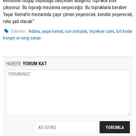
kendisinin doğup büyüdüğü bahçeden aldığımız toprakla yola
çıkıyoruz. Bu toprağı mezarına serpeceğiz. Bu topraklarla beraber
Yaşar Kemal’in mezarında çayır çimen yeşerecek, kendisi yeşerecek,
ruhu şad olacak.”
,
,
,
,
Etiketler :
Adana
yaşar kemal
son yolculuk
teşvikiye cami
lüfi kırdar
kongre ve sergi sarayı
HABERE
YORUM KAT