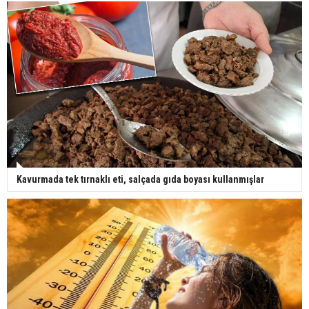
Kavurmada tek tırnaklı eti, salçada gıda boyası kullanmışlar