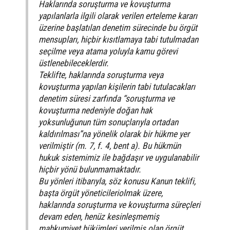
Haklarında soruşturma ve kovuşturma
yapılanlarla ilgili olarak verilen erteleme kararı
üzerine başlatılan denetim sürecinde bu örgüt
mensupları, hiçbir kısıtlamaya tabi tutulmadan
seçilme veya atama yoluyla kamu görevi
üstlenebileceklerdir.
Teklifte, haklarında soruşturma veya
kovuşturma yapılan kişilerin tabi tutulacakları
denetim süresi zarfında “soruşturma ve
kovuşturma nedeniyle doğan hak
yoksunluğunun tüm sonuçlarıyla ortadan
kaldırılması”na yönelik olarak bir hükme yer
verilmiştir (m. 7, f. 4, bent a). Bu hükmün
hukuk sistemimiz ile bağdaşır ve uygulanabilir
hiçbir yönü bulunmamaktadır.
Bu yönleri itibarıyla, söz konusu Kanun teklifi,
başta örgüt yöneticileriolmak üzere,
haklarında soruşturma ve kovuşturma süreçleri
devam eden, henüz kesinleşmemiş
mahkumiyet hükümleri verilmiş olan örgüt