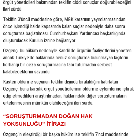
örgüt yöneticileri bakımından teklifin ciddi sonuçlar doğurabileceğini
ileri sürdü.
Teklifin 3’üncü maddesine göre, MGK kararının yayımlanmasından
önce işlendiği halde kapsamda kalan suçlar nedeniyle daha sonra
soruşturma başlatılması, Cumhurbaşkanı Yardımcısı başkanlığında
oluşturulacak Kurulun iznine bağlanıyor.
Özgenç, bu hüküm nedeniyle Kandil’de örgütün faaliyetlerini yöneten
ancak Türkiye’de haklarında henüz soruşturma bulunmayan kişilerin
herhangi bir ceza soruşturmasına tabi tutulmadan serbest
kalabileceklerini savundu.
Kasten öldürme suçunun teklifin dışında bırakıldığını hatırlatan
Özgenç, buna karşılık örgüt yöneticilerinin öldürme eylemlerine iştirak
edip etmedikleri araştırılmadan, haklarındaki diğer soruşturmaların
ertelenmesinin mümkün olabileceğini ileri sürdü.
“SORUŞTURMADAN DOĞAN HAK
YOKSUNLUĞU” İTİRAZI
Özgenç’in eleştirdiği bir başka hüküm ise teklifin 7’nci maddesinde