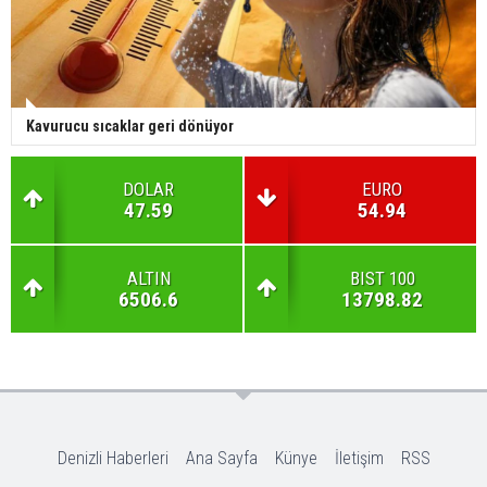
Kavurucu sıcaklar geri dönüyor
DOLAR
EURO
47.59
54.94
ALTIN
BIST 100
6506.6
13798.82
Denizli Haberleri
Ana Sayfa
Künye
İletişim
RSS