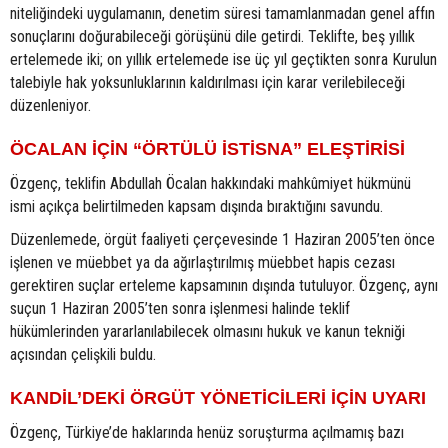
niteliğindeki uygulamanın, denetim süresi tamamlanmadan genel affın
sonuçlarını doğurabileceği görüşünü dile getirdi. Teklifte, beş yıllık
ertelemede iki; on yıllık ertelemede ise üç yıl geçtikten sonra Kurulun
talebiyle hak yoksunluklarının kaldırılması için karar verilebileceği
düzenleniyor.
ÖCALAN İÇİN “ÖRTÜLÜ İSTİSNA” ELEŞTİRİSİ
Özgenç, teklifin Abdullah Öcalan hakkındaki mahkûmiyet hükmünü
ismi açıkça belirtilmeden kapsam dışında bıraktığını savundu.
Düzenlemede, örgüt faaliyeti çerçevesinde 1 Haziran 2005’ten önce
işlenen ve müebbet ya da ağırlaştırılmış müebbet hapis cezası
gerektiren suçlar erteleme kapsamının dışında tutuluyor. Özgenç, aynı
suçun 1 Haziran 2005’ten sonra işlenmesi halinde teklif
hükümlerinden yararlanılabilecek olmasını hukuk ve kanun tekniği
açısından çelişkili buldu.
KANDİL’DEKİ ÖRGÜT YÖNETİCİLERİ İÇİN UYARI
Özgenç, Türkiye’de haklarında henüz soruşturma açılmamış bazı