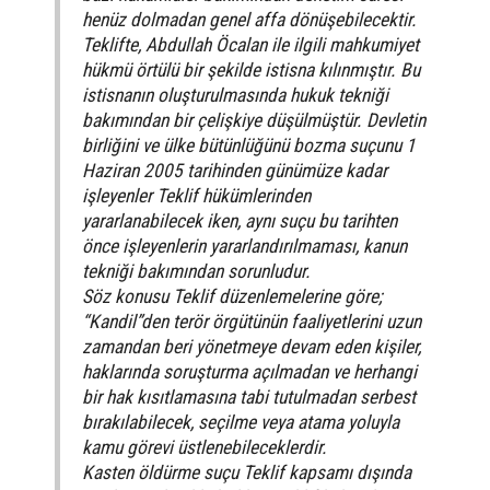
henüz dolmadan genel affa dönüşebilecektir.
Teklifte, Abdullah Öcalan ile ilgili mahkumiyet
hükmü örtülü bir şekilde istisna kılınmıştır. Bu
istisnanın oluşturulmasında hukuk tekniği
bakımından bir çelişkiye düşülmüştür. Devletin
birliğini ve ülke bütünlüğünü bozma suçunu 1
Haziran 2005 tarihinden günümüze kadar
işleyenler Teklif hükümlerinden
yararlanabilecek iken, aynı suçu bu tarihten
önce işleyenlerin yararlandırılmaması, kanun
tekniği bakımından sorunludur.
Söz konusu Teklif düzenlemelerine göre;
“Kandil”den terör örgütünün faaliyetlerini uzun
zamandan beri yönetmeye devam eden kişiler,
haklarında soruşturma açılmadan ve herhangi
bir hak kısıtlamasına tabi tutulmadan serbest
bırakılabilecek, seçilme veya atama yoluyla
kamu görevi üstlenebileceklerdir.
Kasten öldürme suçu Teklif kapsamı dışında