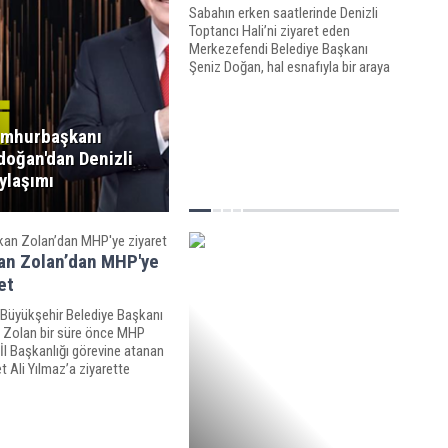
Sabahın erken saatlerinde Denizli
Toptancı Hali’ni ziyaret eden
Merkezefendi Belediye Başkanı
Şeniz Doğan, hal esnafıyla bir araya
geldi.
mhurbaşkanı
doğan'dan Denizli
ylaşımı
an Zolan’dan MHP'ye
et
 Büyükşehir Belediye Başkanı
Zolan bir süre önce MHP
 İl Başkanlığı görevine atanan
 Ali Yılmaz’a ziyarette
u.