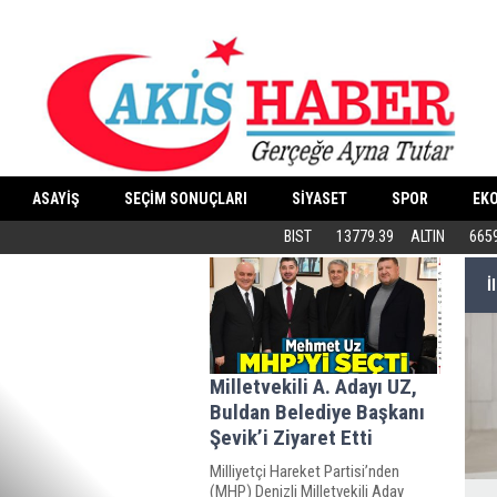
ASAYİŞ
SEÇİM SONUÇLARI
SİYASET
SPOR
EK
Butik İşletmeler E-Ticarete Başlarken 
BIST
13779.39
ALTIN
665
İ
Milletvekili A. Adayı UZ,
Buldan Belediye Başkanı
Şevik’i Ziyaret Etti
Milliyetçi Hareket Partisi’nden
(MHP) Denizli Milletvekili Aday