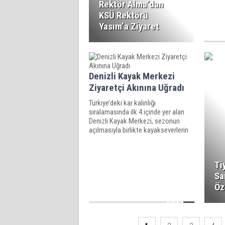
Rektör Alma’dan
KSÜ Rektörü
Yasım’a Ziyaret
Denizli Kayak Merkezi
Ziyaretçi Akınına Uğradı
Türkiye’deki kar kalınlığı
sıralamasında ilk 4 içinde yer alan
Denizli Kayak Merkezi, sezonun
açılmasıyla birlikte kayakseverlerin
akınına uğradı.
Ti
Sa
Öz