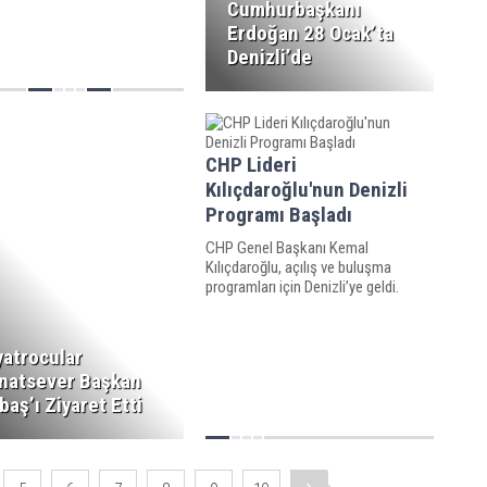
Cumhurbaşkanı
Erdoğan 28 Ocak’ta
Denizli’de
CHP Lideri
Kılıçdaroğlu'nun Denizli
Programı Başladı
CHP Genel Başkanı Kemal
Kılıçdaroğlu, açılış ve buluşma
programları için Denizli’ye geldi.
yatrocular
natsever Başkan
baş’ı Ziyaret Etti