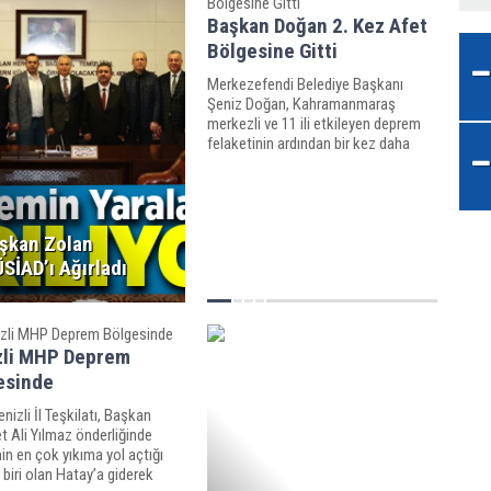
Başkan Doğan 2. Kez Afet
Bölgesine Gitti
Merkezefendi Belediye Başkanı
Şeniz Doğan, Kahramanmaraş
merkezli ve 11 ili etkileyen deprem
felaketinin ardından bir kez daha
afet bölgesine giderek depremzede
vatandaşları yalnız bırakmadı.
şkan Zolan
SİAD’ı Ağırladı
zli MHP Deprem
esinde
izli İl Teşkilatı, Başkan
 Ali Yılmaz önderliğinde
n en çok yıkıma yol açtığı
n biri olan Hatay’a giderek