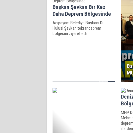
Başkan Şevkan Bir Kez
Daha Deprem Bölgesinde
Acıpayam Belediye Başkanı Dr.
Hulusi Şevkan tekrar deprem
bölgesini ziyaret etti.
Ba
MÜ
Deni
Bölg
MHP Den
Mehmet
depremi
illerde