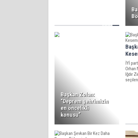
Ba
Bö
Başk
Kesem
İYİ part
Orhan 
Iğdır Z
seçilen
ziyaret
başarı d
Başkan Zolan:
“Deprem şehrimizin
en öncelikli
konusu”