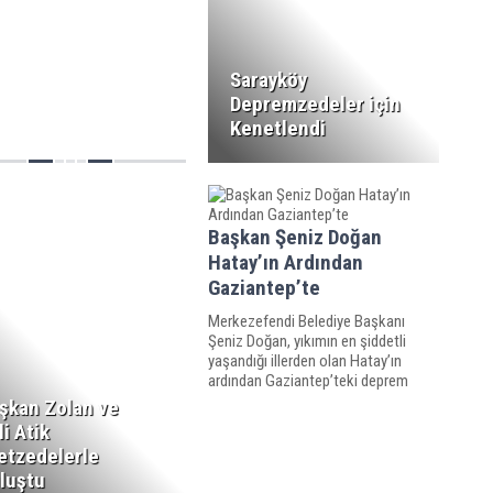
amplarda yaraları sardı.
Sarayköy
Depremzedeler için
Kenetlendi
Başkan Şeniz Doğan
Hatay’ın Ardından
Gaziantep’te
Merkezefendi Belediye Başkanı
Şeniz Doğan, yıkımın en şiddetli
yaşandığı illerden olan Hatay’ın
ardından Gaziantep’teki deprem
bölgesine gitti.
şkan Zolan ve
li Atik
etzedelerle
luştu