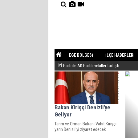
EGE BÖLGESİ
İLÇE HABERLERİ
İYİ Parti ile AK Partili vekiller tartıştı
YAZARLAR
GÜNDEM
Bakan Kirişçi Denizli'ye
Geliyor
Tarım ve Orman Bakanı Vahit Kirişçi
yarın Denizli'yi ziyaret edecek