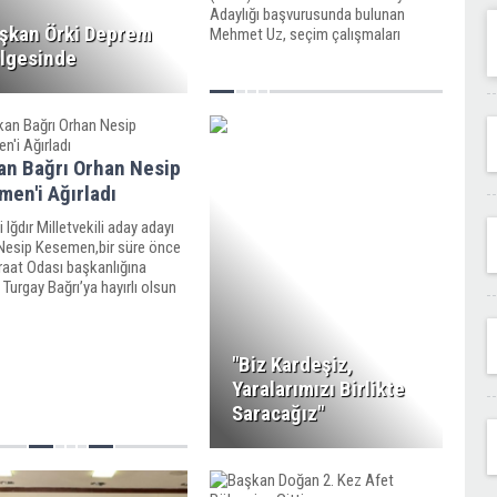
Adaylığı başvurusunda bulunan
şkan Örki Deprem
Mehmet Uz, seçim çalışmaları
kapsamında Buldan Belediye
lgesinde
Başkanı Mustafa Şevik’i makamında
ziyaret etti.
an Bağrı Orhan Nesip
en'i Ağırladı
i Iğdır Milletvekili aday adayı
Nesip Kesemen,bir süre önce
iraat Odası başkanlığına
 Turgay Bağrı’ya hayırlı olsun
inde bulunarak, görevinde
iledi.
"Biz Kardeşiz,
Yaralarımızı Birlikte
Saracağız"