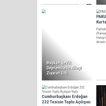
devam ediyor.
PAKU
Kurta
Pamukk
(Pamuk
Hatay’
devam 
Başkan Şevik
Depremzede Aileyi
Ziyaret Etti
Cumhurbaşkanı Erdoğan
232 Tesisin Toplu Açılışını