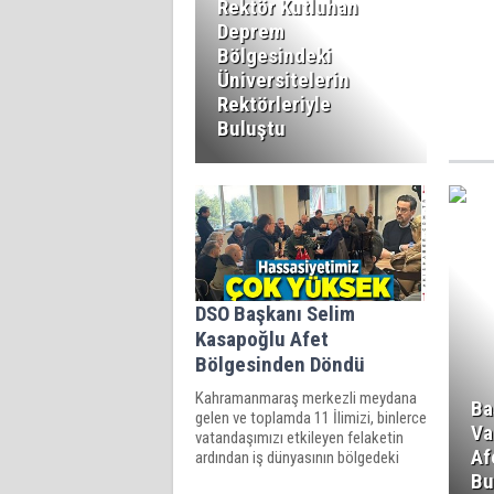
çadır k
Rektör Kutluhan
Deprem
Bölgesindeki
Üniversitelerin
Rektörleriyle
Buluştu
DSO Başkanı Selim
Kasapoğlu Afet
Bölgesinden Döndü
Kahramanmaraş merkezli meydana
Ba
gelen ve toplamda 11 İlimizi, binlerce
Va
vatandaşımızı etkileyen felaketin
Af
ardından iş dünyasının bölgedeki
afetzede vatandaşlara destekleri
Bu