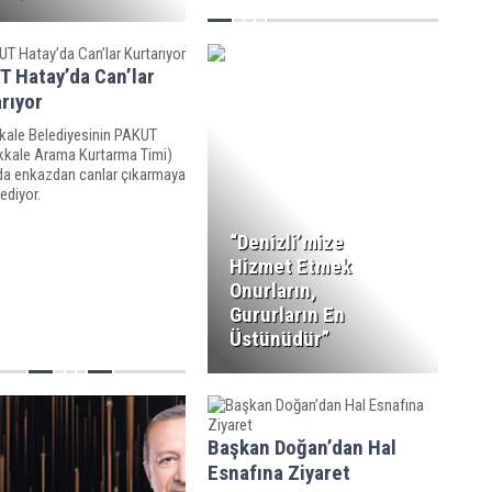
T Hatay’da Can’lar
rıyor
ale Belediyesinin PAKUT
kale Arama Kurtarma Timi)
da enkazdan canlar çıkarmaya
ediyor.
“Denizli’mize
Hizmet Etmek
Onurların,
Gururların En
Üstünüdür”
Başkan Doğan’dan Hal
Esnafına Ziyaret