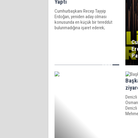
Yaptı
Cumhurbaşkanı Recep Tayyip
Erdoğan, yeniden aday olması
konusunda en küçük bir tereddüt
bulunmadığına işaret ederek;
“Şimdiden seçim günüyle ilgili kaos
senaryolarına sarılmaları, kaybetme
Cu
korkusunun bir kez daha yüreklerini
Er
sardığını gösteriyor” dedi.
Pa
Başk
ziyar
Denizli
Osman 
Denizli
Mehmet
bulund