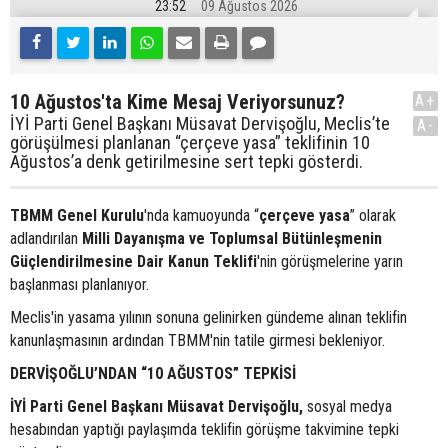
23:52
09 Ağustos 2026
10 Ağustos'ta Kime Mesaj Veriyorsunuz?
A+
İYİ Parti Genel Başkanı Müsavat Dervişoğlu, Meclis’te
A-
görüşülmesi planlanan “çerçeve yasa” teklifinin 10
Ağustos’a denk getirilmesine sert tepki gösterdi.
TBMM Genel Kurulu
'nda kamuoyunda “
çerçeve yasa
” olarak
adlandırılan
Milli Dayanışma ve Toplumsal Bütünleşmenin
Güçlendirilmesine Dair Kanun Teklifi
'nin görüşmelerine yarın
başlanması planlanıyor.
Meclis'in yasama yılının sonuna gelinirken gündeme alınan teklifin
kanunlaşmasının ardından TBMM'nin tatile girmesi bekleniyor.
DERVİŞOĞLU’NDAN “10 AĞUSTOS” TEPKİSİ
İYİ Parti Genel Başkanı Müsavat Dervişoğlu,
sosyal medya
hesabından yaptığı paylaşımda teklifin görüşme takvimine tepki