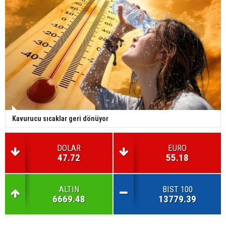
Kavurucu sıcaklar geri dönüyor
DOLAR
EURO
47.72
55.18
ALTIN
BIST 100
6669.48
13779.39