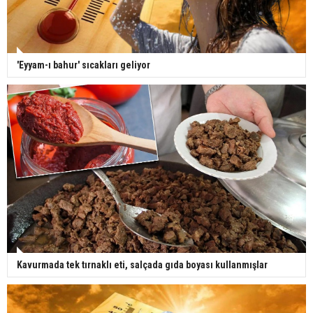
'Eyyam-ı bahur' sıcakları geliyor
Kavurmada tek tırnaklı eti, salçada gıda boyası kullanmışlar