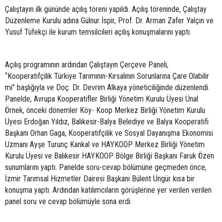
Çalıştayın ilk gününde açılış töreni yapıldı. Açılış töreninde, Çalıştay
Düzenleme Kurulu adına Gülnur İspir, Prof. Dr. Arman Zafer Yalçın ve
Yusuf Tüfekçi ile kurum temsilcileri açılış konuşmalarını yaptı.
Açılış programının ardından Çalıştayın Çerçeve Paneli,
“Kooperatifçilik Türkiye Tarımının-Kırsalının Sorunlarına Çare Olabilir
mi” başlığıyla ve Doç. Dr. Devrim Alkaya yöneticiliğinde düzenlendi.
Panelde, Avrupa Kooperatifler Birliği Yönetim Kurulu Üyesi Ünal
Örnek, önceki dönemler Köy- Koop Merkez Birliği Yönetim Kurulu
Üyesi Erdoğan Yıldız, Balıkesir-Balya Belediye ve Balya Kooperatifi
Başkanı Orhan Gaga, Kooperatifçilik ve Sosyal Dayanışma Ekonomisi
Uzmanı Ayşe Turunç Kankal ve HAYKOOP Merkez Birliği Yönetim
Kurulu Üyesi ve Balıkesir HAYKOOP Bölge Birliği Başkanı Faruk Özen
sunumlarını yaptı. Panelde soru-cevap bölümüne geçmeden önce,
İzmir Tarımsal Hizmetler Dairesi Başkanı Bülent Üngür kısa bir
konuşma yaptı. Ardından katılımcıların görüşlerine yer verilen verilen
panel soru ve cevap bölümüyle sona erdi.