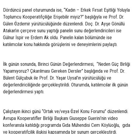
Dördüncü panel oturumunda ise, “Kadın – Erkek Fırsat Eşitliği Yoluyla
Toplumcu Kooperatifçiliğe Erişebilir miyiz?” başlığıyla ve Prof. Dr.
Gülen Özdemir yürütücülüğünde düzenlendi. Doç. Dr. Ayşe Gönüllü
Atakan’ın çerçeve sunu yaptığı panelin sunu değerlendiricileri ise
Gülnur İspir ve Erdem Ak oldu. Panelin kalan bölümünde ise
katılımcılar konu hakkında görüşlerini ve deneyimlerini paylaştı.
İlk günün sonunda, Birinci Günün Değerlendirmesi, “Neden Güç Birliği
Yapamıyoruz? Çıkarılması Gereken Dersler” başlığında ve Prof. Dr.
Bülent Gülçubuk ile Prof. Dr. Yaşar Uysal’ın yürütücülüğü ve
değerlendiriciliğinde gerçekleştirildi. Oturumda, katılımcılar ilk günün
değerlendirmesi yaptı.
Çalıştayın ikinci günü “Ortak ve/veya Özel Konu Forumu” düzenlendi.
Avrupa Kooperatifler Birliği Başkanı Giuseppe Guerini’nin video
konferansla katıldığı programda Gıda Mühendisi Cem Köylüoğlu, gıda
ve kooperatifçilik ilişkisi kapsamında bir sunum gerçekleştirdi.