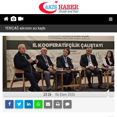
YENİÇAĞ ailesinin acı kaybı
“
23:26
06 Ekim 2025