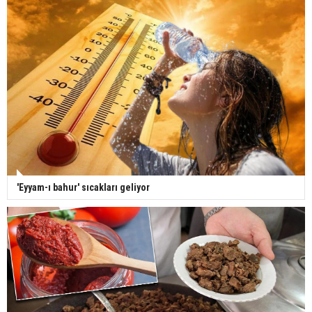
'Eyyam-ı bahur' sıcakları geliyor