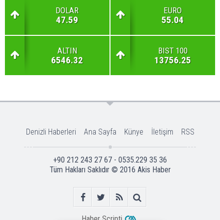
DOLAR
EURO
47.59
55.04
ALTIN
BIST 100
6546.32
13756.25
Denizli Haberleri
Ana Sayfa
Künye
İletişim
RSS
+90 212 243 27 67 - 0535.229 35 36
Tüm Hakları Saklıdır © 2016
Akis Haber
Haber Scripti