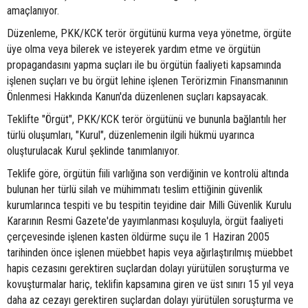
amaçlanıyor.
Düzenleme, PKK/KCK terör örgütünü kurma veya yönetme, örgüte
üye olma veya bilerek ve isteyerek yardım etme ve örgütün
propagandasını yapma suçları ile bu örgütün faaliyeti kapsamında
işlenen suçları ve bu örgüt lehine işlenen Terörizmin Finansmanının
Önlenmesi Hakkında Kanun'da düzenlenen suçları kapsayacak.
Teklifte "Örgüt", PKK/KCK terör örgütünü ve bununla bağlantılı her
türlü oluşumları, "Kurul", düzenlemenin ilgili hükmü uyarınca
oluşturulacak Kurul şeklinde tanımlanıyor.
Teklife göre, örgütün fiili varlığına son verdiğinin ve kontrolü altında
bulunan her türlü silah ve mühimmatı teslim ettiğinin güvenlik
kurumlarınca tespiti ve bu tespitin teyidine dair Milli Güvenlik Kurulu
Kararının Resmi Gazete'de yayımlanması koşuluyla, örgüt faaliyeti
çerçevesinde işlenen kasten öldürme suçu ile 1 Haziran 2005
tarihinden önce işlenen müebbet hapis veya ağırlaştırılmış müebbet
hapis cezasını gerektiren suçlardan dolayı yürütülen soruşturma ve
kovuşturmalar hariç, teklifin kapsamına giren ve üst sınırı 15 yıl veya
daha az cezayı gerektiren suçlardan dolayı yürütülen soruşturma ve