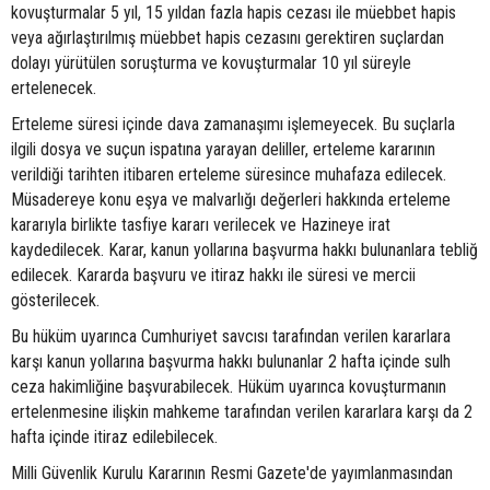
kovuşturmalar 5 yıl, 15 yıldan fazla hapis cezası ile müebbet hapis
veya ağırlaştırılmış müebbet hapis cezasını gerektiren suçlardan
dolayı yürütülen soruşturma ve kovuşturmalar 10 yıl süreyle
ertelenecek.
Erteleme süresi içinde dava zamanaşımı işlemeyecek. Bu suçlarla
ilgili dosya ve suçun ispatına yarayan deliller, erteleme kararının
verildiği tarihten itibaren erteleme süresince muhafaza edilecek.
Müsadereye konu eşya ve malvarlığı değerleri hakkında erteleme
kararıyla birlikte tasfiye kararı verilecek ve Hazineye irat
kaydedilecek. Karar, kanun yollarına başvurma hakkı bulunanlara tebliğ
edilecek. Kararda başvuru ve itiraz hakkı ile süresi ve mercii
gösterilecek.
Bu hüküm uyarınca Cumhuriyet savcısı tarafından verilen kararlara
karşı kanun yollarına başvurma hakkı bulunanlar 2 hafta içinde sulh
ceza hakimliğine başvurabilecek. Hüküm uyarınca kovuşturmanın
ertelenmesine ilişkin mahkeme tarafından verilen kararlara karşı da 2
hafta içinde itiraz edilebilecek.
Milli Güvenlik Kurulu Kararının Resmi Gazete'de yayımlanmasından