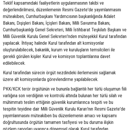
Teklif kapsamındaki faaliyetlerin uygulanmasının takibi ve
değerlendirilmesi, düzenlemenin Resmi Gazete'de yayımlanmasını
müteakiben, Cumhurbaşkanı Yardımcısının başkanlığında Adalet
Bakanı, Dışişleri Bakanı, İçişleri Bakanı, Milli Savunma Bakanı,
Cumhurbaşkanlığı Genel Sekreteri, Milli İstihbarat Teşkilatı Başkanı ve
Milli Güvenlik Kurulu Genel Sekreteri'nden müteşekkil Kurul tarafından
yapılacak. İhtiyaç halinde Kurul tarafından alt komisyonlar
oluşturulabilecek, bakanlık, kurum ve kuruluşların temsilcileri ile
gerekli görülen kişiler Kurul ve komisyon toplantılarına davet
edilebilecek.
Kurul tarafından sürecin örgüt nezdindeki ilerlemesini sağlamak
üzere alt komisyonlarda görevlendirme yapılabilecek.
PKK/KCK terör örgütünün ve bununla bağlantılı her türlü oluşumun fiili
varlığına son verdiğinin ve kontrolü altında bulunan her türlü silah ve
mühimmatı teslim ettiğinin güvenlik kurumlarınca tespiti ve bu
tespitin teyidine dair Milli Güvenlik Kurulu Kararı'nın Resmi Gazete'de
yayımlanmasını müteakiben bu düzenlemenin amacı ve kapsamı
doğrultusunda örgütün tamamen tasfiyesi ve bu duruma ilişkin
gözlem raporları uyarınca dönemsel olarak Kurul tarafından