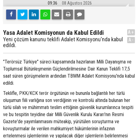
09:36
08 Ağustos 2026
Yasa Adalet Komisyonun da Kabul Edildi
A+
Yeni çözüm kanunu teklifi Adalet Komisyonu'nda kabul
A-
edildi.
"Terörsüz Türkiye" süreci kapsamında hazırlanan Milli Dayanışma ve
Toplumsal Bütünleşmenin Güçlendirilmesine Dair Kanun Teklifi 17,5
saat süren görüşmelerin ardından TBMM Adalet Komisyonu'nda kabul
edildi.
Teklifle, PKK/KCK terör örgütünün ve bununla bağlantılı her türlü
oluşumun fiili varlığına son verdiğinin ve kontrolü altında bulunan her
türlü silah ve mühimmatı teslim ettiğinin güvenlik kurumlarınca tespiti
ve bu tespitin teyidine dair Milli Güvenlik Kurulu Kararı'nın Resmi
Gazete'de yayımlanmasını müteakip, yürütülen soruşturma ve
kovuşturmalar ile verilen mahkumiyet hükümlerinin infazının
ertelenmesi işlemlerinin ve yapılacak diğer işlemlerin belirlenmesi