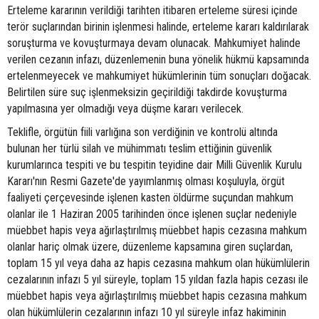
Erteleme kararının verildiği tarihten itibaren erteleme süresi içinde
terör suçlarından birinin işlenmesi halinde, erteleme kararı kaldırılarak
soruşturma ve kovuşturmaya devam olunacak. Mahkumiyet halinde
verilen cezanın infazı, düzenlemenin buna yönelik hükmü kapsamında
ertelenmeyecek ve mahkumiyet hükümlerinin tüm sonuçları doğacak.
Belirtilen süre suç işlenmeksizin geçirildiği takdirde kovuşturma
yapılmasına yer olmadığı veya düşme kararı verilecek.
Teklifle, örgütün fiili varlığına son verdiğinin ve kontrolü altında
bulunan her türlü silah ve mühimmatı teslim ettiğinin güvenlik
kurumlarınca tespiti ve bu tespitin teyidine dair Milli Güvenlik Kurulu
Kararı'nın Resmi Gazete'de yayımlanmış olması koşuluyla, örgüt
faaliyeti çerçevesinde işlenen kasten öldürme suçundan mahkum
olanlar ile 1 Haziran 2005 tarihinden önce işlenen suçlar nedeniyle
müebbet hapis veya ağırlaştırılmış müebbet hapis cezasına mahkum
olanlar hariç olmak üzere, düzenleme kapsamına giren suçlardan,
toplam 15 yıl veya daha az hapis cezasına mahkum olan hükümlülerin
cezalarının infazı 5 yıl süreyle, toplam 15 yıldan fazla hapis cezası ile
müebbet hapis veya ağırlaştırılmış müebbet hapis cezasına mahkum
olan hükümlülerin cezalarının infazı 10 yıl süreyle infaz hakiminin