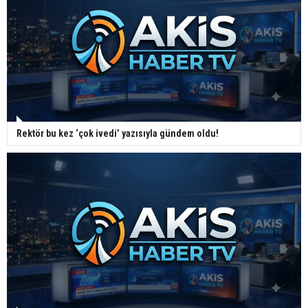
Rektör bu kez ‘çok ivedi’ yazısıyla gündem oldu!