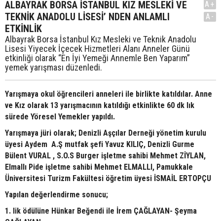
ALBAYRAK BORSA İSTANBUL KIZ MESLEKİ VE
A+
TEKNİK ANADOLU LİSESİ’ NDEN ANLAMLI
A-
ETKİNLİK
​​​​​​​Albayrak Borsa İstanbul Kız Mesleki ve Teknik Anadolu
Lisesi Yiyecek İçecek Hizmetleri Alanı Anneler Günü
etkinliği olarak “En İyi Yemeği Annemle Ben Yaparım”
yemek yarışması düzenledi.
Yarışmaya okul öğrencileri anneleri ile birlikte katıldılar. Anne
ve Kız olarak 13 yarışmacının katıldığı etkinlikte 60 dk lık
sürede Yöresel Yemekler yapıldı.
Yarışmaya jüri olarak; Denizli Aşçılar Derneği yönetim kurulu
üyesi Aydem A.Ş mutfak şefi Yavuz KILIÇ, Denizli Gurme
Bülent VURAL , S.O.S Burger işletme sahibi Mehmet ZİYLAN,
Elmallı Pide işletme sahibi Mehmet ELMALLI, Pamukkale
Üniversitesi Turizm Fakültesi öğretim üyesi İSMAİL ERTOPÇU
Yapılan değerlendirme sonucu;
1. lik ödülüne Hünkar Beğendi ile İrem ÇAĞLAYAN- Şeyma