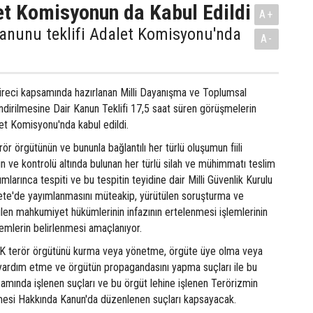
t Komisyonun da Kabul Edildi
A+
anunu teklifi Adalet Komisyonu'nda
A-
üreci kapsamında hazırlanan Milli Dayanışma ve Toplumsal
dirilmesine Dair Kanun Teklifi 17,5 saat süren görüşmelerin
t Komisyonu'nda kabul edildi.
ör örgütünün ve bununla bağlantılı her türlü oluşumun fiili
nin ve kontrolü altında bulunan her türlü silah ve mühimmatı teslim
umlarınca tespiti ve bu tespitin teyidine dair Milli Güvenlik Kurulu
ete'de yayımlanmasını müteakip, yürütülen soruşturma ve
ilen mahkumiyet hükümlerinin infazının ertelenmesi işlemlerinin
lemlerin belirlenmesi amaçlanıyor.
terör örgütünü kurma veya yönetme, örgüte üye olma veya
 yardım etme ve örgütün propagandasını yapma suçları ile bu
samında işlenen suçları ve bu örgüt lehine işlenen Terörizmin
esi Hakkında Kanun'da düzenlenen suçları kapsayacak.