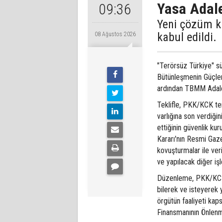
Yasa Adale
09:36
Yeni çözüm k
kabul edildi.
08 Ağustos 2026
"Terörsüz Türkiye" s
Bütünleşmenin Güçlen
ardından TBMM Adale
Teklifle, PKK/KCK ter
varlığına son verdiği
ettiğinin güvenlik kur
Kararı'nın Resmi Gaz
kovuşturmalar ile ver
ve yapılacak diğer iş
Düzenleme, PKK/KCK 
bilerek ve isteyerek
örgütün faaliyeti kap
Finansmanının Önlenm