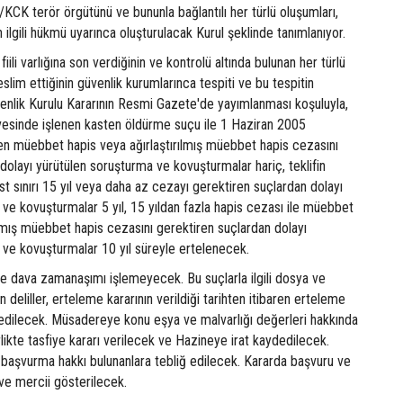
/KCK terör örgütünü ve bununla bağlantılı her türlü oluşumları,
 ilgili hükmü uyarınca oluşturulacak Kurul şeklinde tanımlanıyor.
fiili varlığına son verdiğinin ve kontrolü altında bulunan her türlü
slim ettiğinin güvenlik kurumlarınca tespiti ve bu tespitin
üvenlik Kurulu Kararının Resmi Gazete'de yayımlanması koşuluyla,
evesinde işlenen kasten öldürme suçu ile 1 Haziran 2005
nen müebbet hapis veya ağırlaştırılmış müebbet hapis cezasını
dolayı yürütülen soruşturma ve kovuşturmalar hariç, teklifin
t sınırı 15 yıl veya daha az cezayı gerektiren suçlardan dolayı
ve kovuşturmalar 5 yıl, 15 yıldan fazla hapis cezası ile müebbet
ılmış müebbet hapis cezasını gerektiren suçlardan dolayı
 ve kovuşturmalar 10 yıl süreyle ertelenecek.
de dava zamanaşımı işlemeyecek. Bu suçlarla ilgili dosya ve
 deliller, erteleme kararının verildiği tarihten itibaren erteleme
dilecek. Müsadereye konu eşya ve malvarlığı değerleri hakkında
rlikte tasfiye kararı verilecek ve Hazineye irat kaydedilecek.
a başvurma hakkı bulunanlara tebliğ edilecek. Kararda başvuru ve
i ve mercii gösterilecek.