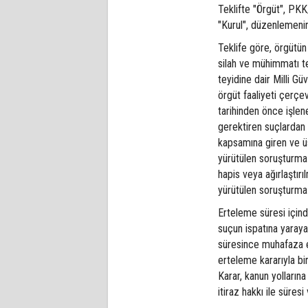
Teklifte "Örgüt", PKK
"Kurul", düzenlemenin
Teklife göre, örgütün 
silah ve mühimmatı te
teyidine dair Milli G
örgüt faaliyeti çerç
tarihinden önce işle
gerektiren suçlardan 
kapsamına giren ve üs
yürütülen soruşturma 
hapis veya ağırlaştır
yürütülen soruşturma
Erteleme süresi için
suçun ispatına yarayan
süresince muhafaza e
erteleme kararıyla bi
Karar, kanun yolların
itiraz hakkı ile süres