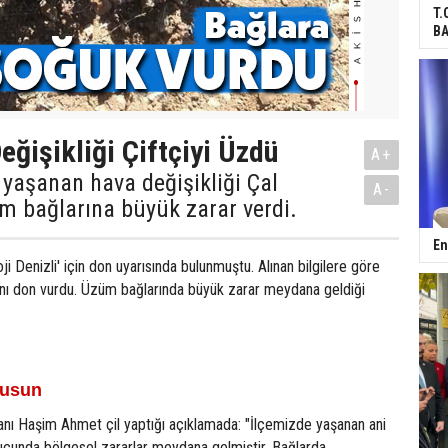
T.
BA
eğişikliği Çiftçiyi Üzdü
A+
i yaşanan hava değişikliği Çal
A-
m bağlarına büyük zarar verdi.
En
 Denizli' için don uyarısında bulunmuştu. Alınan bilgilere göre
ını don vurdu. Üzüm bağlarında büyük zarar meydana geldiği
rusun
anı Haşim Ahmet çil yaptığı açıklamada: "İlçemizde yaşanan ani
ucunda bölgesel zararlar meydana gelmiştir. Bağlarda,