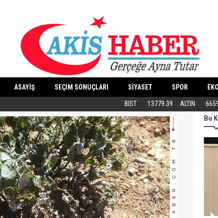
ASAYİŞ
SEÇİM SONUÇLARI
SİYASET
SPOR
EK
Butik İşletmeler E-Ticarete Başlarken 
BIST
13779.39
ALTIN
665
Bu K