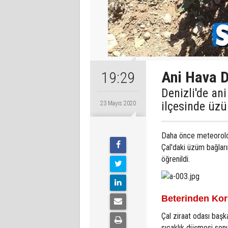
Ani Hava D
19:29
Denizli'de an
ilçesinde üzü
23 Mayıs 2020
Daha önce meteoroloji
Çal'daki üzüm bağlar
öğrenildi.
Beterinden Ko
Çal ziraat odası başk
sıcaklık düşmesi son