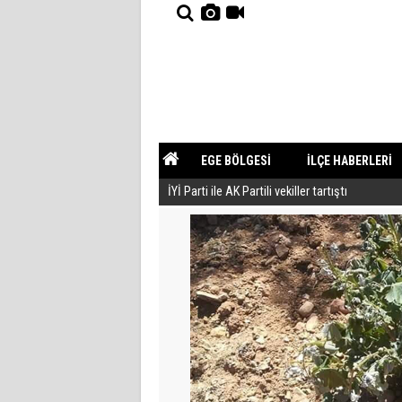
EGE BÖLGESİ
İLÇE HABERLERİ
İYİ Parti ile AK Partili vekiller tartıştı
YAZARLAR
GÜNDEM