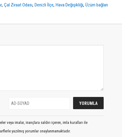
,
,
,
,
ar
Çal Ziraat Odası
Denizli İlçe
Hava Değişikliği
Üzüm bağları
er veya imalar, inançlara saldırı içeren, imla kuralları ile
arflerle yazılmış yorumlar onaylanmamaktadır.