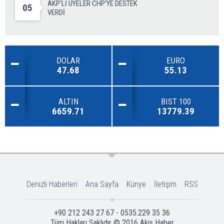
AKP'Lİ ÜYELER CHP’YE DESTEK
05
VERDİ
DOLAR
EURO
47.68
55.13
ALTIN
BIST 100
6659.71
13779.39
Denizli Haberleri
Ana Sayfa
Künye
İletişim
RSS
+90 212 243 27 67 - 0535.229 35 36
Tüm Hakları Saklıdır © 2016
Akis Haber