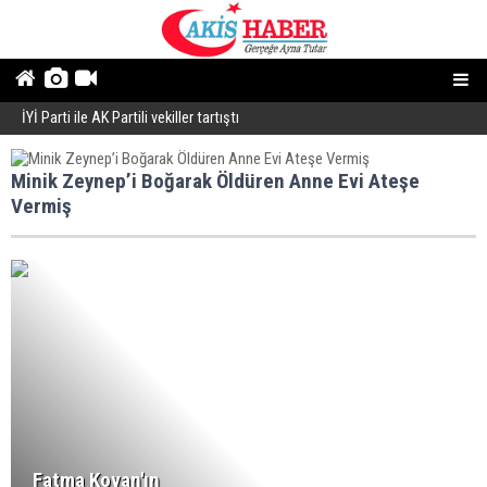
İYİ Parti ile AK Partili vekiller tartıştı
B
Minik Zeynep’i Boğarak Öldüren Anne Evi Ateşe
Vermiş
Fatma Kovan'ın