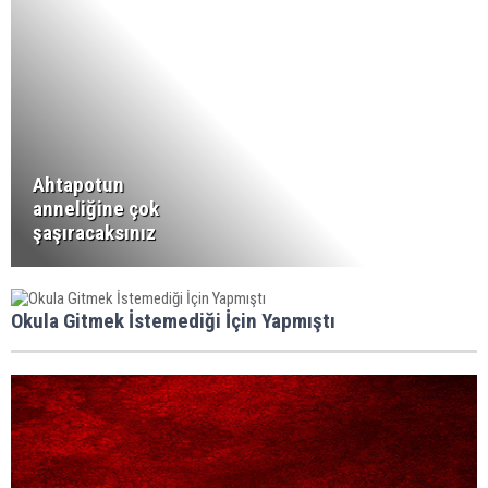
Ahtapotun
anneliğine çok
şaşıracaksınız
Okula Gitmek İstemediği İçin Yapmıştı