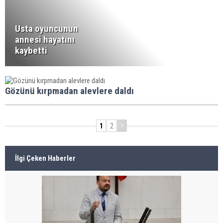
Usta oyuncunun
annesi hayatını
kaybetti
Gözünü kırpmadan alevlere daldı
1
2
İlgi Çeken Haberler