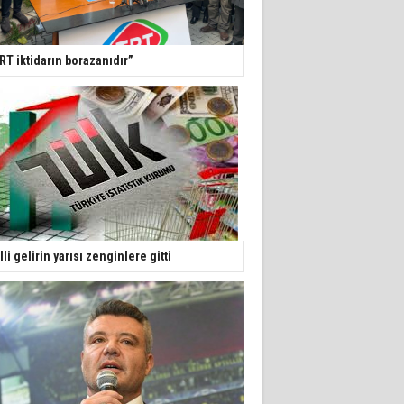
RT iktidarın borazanıdır”
lli gelirin yarısı zenginlere gitti