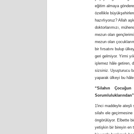
eğitim almaya göndereb
özellikle büyükşehirle
hazırlıyoruz? Allah aş
doktorlarımızı, mühend
mezun olan gençlerimiz
mezun olan çocuklarımız
bir fırsatını bulup ülk
geri gelmiyor. Yirmi y
işlemez hâle getiren,
sizsiniz. Uyuşturucu b
yaparak ülkeyi bu hâle
“Silahın Çocuğun
Sorumluluklarından”
1'inci maddeyle ateşli
silahı ele geçirmesine 
öngörülüyor. Elbette b
yetişkin bir bireyin en