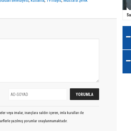
,
,
,
Buldan Belediyesi
kutlama
19 mayıs
Mustafa Şevik
Sa
er veya imalar, inançlara saldırı içeren, imla kuralları ile
arflerle yazılmış yorumlar onaylanmamaktadır.