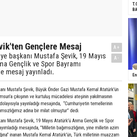
T.
BA
ik'ten Gençlere Mesaj
A+
iye başkanı Mustafa Şevik, 19 Mayıs
A-
ma Gençlik ve Spor Bayramı
e mesaj yayınladı.
En
anı Mustafa Şevik, Büyük Önder Gazi Mustafa Kemal Atatürk'ün
un'a çıkışının ve kurtuluş mücadelesi ateşinin yakılmasının
olayısıyla yayınladığı mesajında, “Cumhuriyetin temellerinin
ğımsızlığımız adına bir milat olmuştur” dedi.
anı Mustafa Şevik, 19 Mayıs Atatürk’ü Anma Gençlik ve Spor
yımladığı mesajında, "Milletin bağımsızlığının, yine milletin azim
ağına" inanan Mustafa Kemal Atatürk'ün, Türk milletinin muazzam