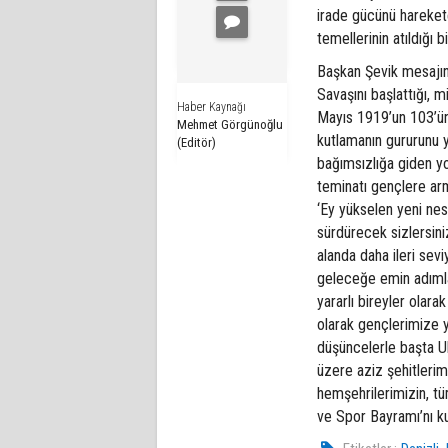
irade gücünü harekete
temellerinin atıldığı 
Başkan Şevik mesajın
Savaşını başlattığı, 
Haber Kaynağı
Mayıs 1919’un 103’ün
Mehmet Görgünoğlu
kutlamanın gururunu y
(Editör)
bağımsızlığa giden yo
teminatı gençlere ar
‘Ey yükselen yeni nes
sürdürecek sizlersini
alanda daha ileri sev
geleceğe emin adımlar
yararlı bireyler olar
olarak gençlerimize 
düşüncelerle başta U
üzere aziz şehitlerim
hemşehrilerimizin, tü
ve Spor Bayramı’nı ku