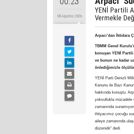
Arpacı ''Su
00:23
YENİ Partili 
Vermekle Değ
08 Ağustos 2026
Arpacı’dan İktidara 
TBMM Genel Kurulu'n
konuşan YENİ Partili
ve bunun ne kadar uz
önlediğimizle ölçülü
YENİ Parti Denizli Mi
Kanunu ile Bazı Kanunl
hakkında konuştu. Arp
yoksullukla mücadele e
zamanında sunamıyorsa
ihtiyacımız çocuğu suç
aileye zamanında ulaşa
düzenidir” dedi.