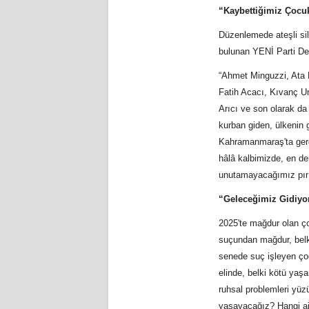
“Kaybettiğimiz Çocuk
Düzenlemede ateşli sil
bulunan YENİ Parti Deni
“Ahmet Minguzzi, Ata
Fatih Acacı, Kıvanç U
Arıcı ve son olarak da
kurban giden, ülkenin 
Kahramanmaraş'ta gerçe
hâlâ kalbimizde, en der
unutamayacağımız pırıl 
“Geleceğimiz Gidiyor
2025'te mağdur olan ç
suçundan mağdur, belki
senede suç işleyen ço
elinde, belki kötü yaş
ruhsal problemleri yüz
yaşayacağız? Hangi ail