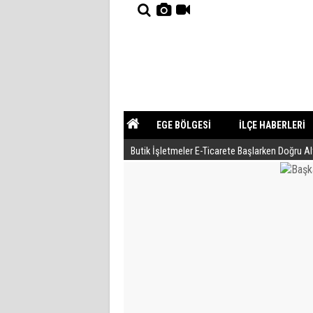
EGE BÖLGESİ
İLÇE HABERLERİ
Butik İşletmeler E-Ticarete Başlarken Doğru A
YAZARLAR
GÜNDEM