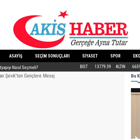
ASAYİŞ
SEÇİM SONUÇLARI
SİYASET
SPOR
EK
ltyapıyı Nasıl Seçmeli?
Eski Dolgular Ultrasonla Tespit Edilip Er
BIST
13779.39
ALTIN
665
Bu K