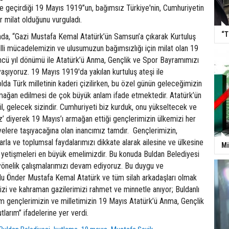
 geçirdiği 19 Mayıs 1919’’un, bağımsız Türkiye'nin, Cumhuriyetin
bir milat olduğunu vurguladı.
“T
da, “Gazi Mustafa Kemal Atatürk’ün Samsun’a çıkarak Kurtuluş
milli mücadelemizin ve ulusumuzun bağımsızlığı için milat olan 19
cü yıl dönümü ile Atatürk’ü Anma, Gençlik ve Spor Bayramımızı
aşıyoruz. 19 Mayıs 1919'da yakılan kurtuluş ateşi ile
lda Türk milletinin kaderi çizilirken, bu özel günün geleceğimizin
mağan edilmesi de çok büyük anlam ifade etmektedir. Atatürk’ün
il, gelecek sizindir. Cumhuriyeti biz kurduk, onu yükseltecek ve
z’ diyerek 19 Mayıs’ı armağan ettiği gençlerimizin ülkemizi her
iyelere taşıyacağına olan inancımız tamdır. Gençlerimizin,
la ve toplumsal faydalarımızı dikkate alarak ailesine ve ülkesine
Mi
ak yetişmeleri en büyük emelimizdir. Bu konuda Buldan Belediyesi
yönelik çalışmalarımızı devam ediyoruz. Bu duygu ve
lu Önder Mustafa Kemal Atatürk ve tüm silah arkadaşları olmak
izi ve kahraman gazilerimizi rahmet ve minnetle anıyor; Buldanlı
m gençlerimizin ve milletimizin 19 Mayıs Atatürk’ü Anma, Gençlik
tlarım” ifadelerine yer verdi.