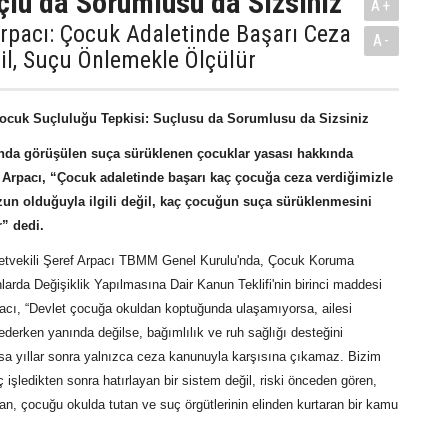
çlu da Sorumlusu da Sizsiniz''
A+
Arpacı: Çocuk Adaletinde Başarı Ceza
A-
il, Suçu Önlemekle Ölçülür
Çocuk Suçluluğu Tepkisi: Suçlusu da Sorumlusu da Sizsiniz
da görüşülen suça sürüklenen çocuklar yasası hakkında
 Arpacı, “Çocuk adaletinde başarı kaç çocuğa ceza verdiğimizle
un olduğuyla ilgili değil, kaç çocuğun suça sürüklenmesini
r” dedi.
lletvekili Şeref Arpacı TBMM Genel Kurulu'nda, Çocuk Koruma
arda Değişiklik Yapılmasına Dair Kanun Teklifi'nin birinci maddesi
acı, “Devlet çocuğa okuldan koptuğunda ulaşamıyorsa, ailesi
derken yanında değilse, bağımlılık ve ruh sağlığı desteğini
 yıllar sonra yalnızca ceza kanunuyla karşısına çıkamaz. Bizim
 işledikten sonra hatırlayan bir sistem değil, riski önceden gören,
n, çocuğu okulda tutan ve suç örgütlerinin elinden kurtaran bir kamu