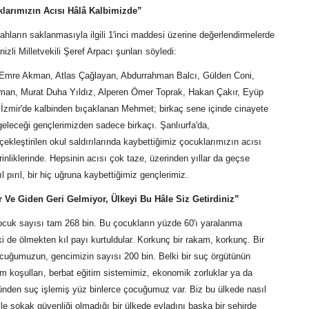
larımızın Acısı Hâlâ Kalbimizde”
ahların saklanmasıyla ilgili 1'inci maddesi üzerine değerlendirmelerde
zli Milletvekili Şeref Arpacı şunları söyledi:
 Emre Akman, Atlas Çağlayan, Abdurrahman Balcı, Gülden Coni,
man, Murat Duha Yıldız, Alperen Ömer Toprak, Hakan Çakır, Eyüp
 İzmir'de kalbinden bıçaklanan Mehmet; birkaç sene içinde cinayete
geleceği gençlerimizden sadece birkaçı. Şanlıurfa'da,
kleştirilen okul saldırılarında kaybettiğimiz çocuklarımızın acısı
inliklerinde. Hepsinin acısı çok taze, üzerinden yıllar da geçse
pırıl, bir hiç uğruna kaybettiğimiz gençlerimiz.
 Ve Giden Geri Gelmiyor, Ülkeyi Bu Hâle Siz Getirdiniz”
ocuk sayısı tam 268 bin. Bu çocukların yüzde 60'ı yaralanma
 de ölmekten kıl payı kurtuldular. Korkunç bir rakam, korkunç. Bir
cuğumuzun, gencimizin sayısı 200 bin. Belki bir suç örgütünün
am koşulları, berbat eğitim sistemimiz, ekonomik zorluklar ya da
ünden suç işlemiş yüz binlerce çocuğumuz var. Biz bu ülkede nasıl
e sokak güvenliği olmadığı bir ülkede evladını başka bir şehirde