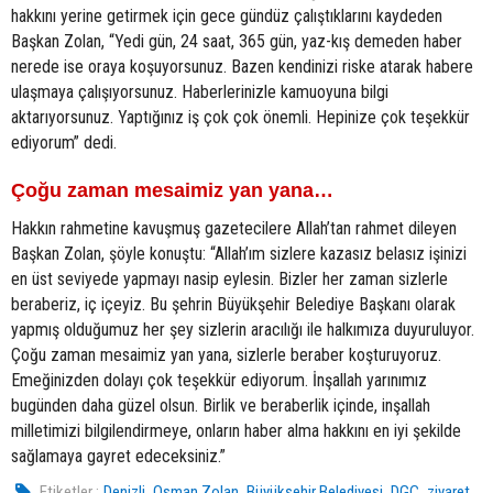
hakkını yerine getirmek için gece gündüz çalıştıklarını kaydeden
Başkan Zolan, “Yedi gün, 24 saat, 365 gün, yaz-kış demeden haber
nerede ise oraya koşuyorsunuz. Bazen kendinizi riske atarak habere
ulaşmaya çalışıyorsunuz. Haberlerinizle kamuoyuna bilgi
aktarıyorsunuz. Yaptığınız iş çok çok önemli. Hepinize çok teşekkür
ediyorum” dedi.
Çoğu zaman mesaimiz yan yana…
Hakkın rahmetine kavuşmuş gazetecilere Allah’tan rahmet dileyen
Başkan Zolan, şöyle konuştu: “Allah’ım sizlere kazasız belasız işinizi
en üst seviyede yapmayı nasip eylesin. Bizler her zaman sizlerle
beraberiz, iç içeyiz. Bu şehrin Büyükşehir Belediye Başkanı olarak
yapmış olduğumuz her şey sizlerin aracılığı ile halkımıza duyuruluyor.
Çoğu zaman mesaimiz yan yana, sizlerle beraber koşturuyoruz.
Emeğinizden dolayı çok teşekkür ediyorum. İnşallah yarınımız
bugünden daha güzel olsun. Birlik ve beraberlik içinde, inşallah
milletimizi bilgilendirmeye, onların haber alma hakkını en iyi şekilde
sağlamaya gayret edeceksiniz.”
,
,
,
,
Etiketler :
Denizli
Osman Zolan
Büyükşehir Belediyesi
DGC
ziyaret