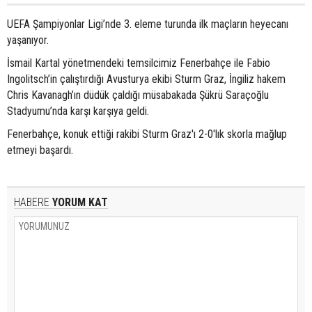
UEFA Şampiyonlar Ligi’nde 3. eleme turunda ilk maçların heyecanı
yaşanıyor.
İsmail Kartal yönetmendeki temsilcimiz Fenerbahçe ile Fabio
Ingolitsch’in çalıştırdığı Avusturya ekibi Sturm Graz, İngiliz hakem
Chris Kavanagh’ın düdük çaldığı müsabakada Şükrü Saraçoğlu
Stadyumu’nda karşı karşıya geldi.
Fenerbahçe, konuk ettiği rakibi Sturm Graz'ı 2-0'lık skorla mağlup
etmeyi başardı.
HABERE
YORUM KAT