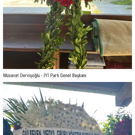
Müsavat Dervişoğlu - İYİ Parti Genel Başkanı