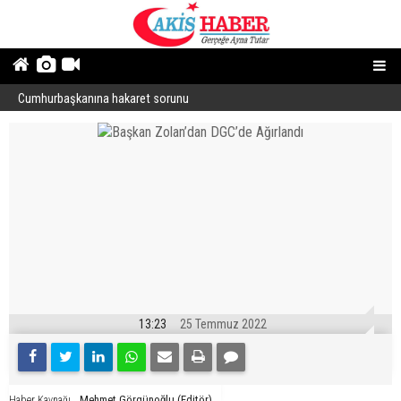
Cumhurbaşkanına hakaret sorunu
“
13:23
25 Temmuz 2022
Mehmet Görgünoğlu (Editör)
Haber Kaynağı