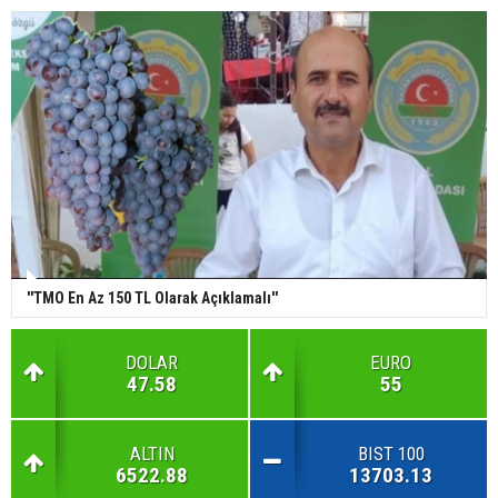
''TMO En Az 150 TL Olarak Açıklamalı''
DOLAR
EURO
47.58
55
ALTIN
BIST 100
6522.88
13703.13