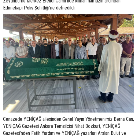
Zeytinburnu Merkez Efendi Camii'nde kılınan namazın ardından
Edirnekapı Polis Şehitliği'ne defnedildi.
Cenazede YENİÇAĞ ailesinden Genel Yayın Yönetmenimiz Berna Can,
YENİÇAĞ Gazetesi Ankara Temsilcisi Nihat Bozkurt, YENİÇAĞ
Gazetesi'nden Fatih Yardım ve YENİÇAĞ yazarları Arslan Bulut ve