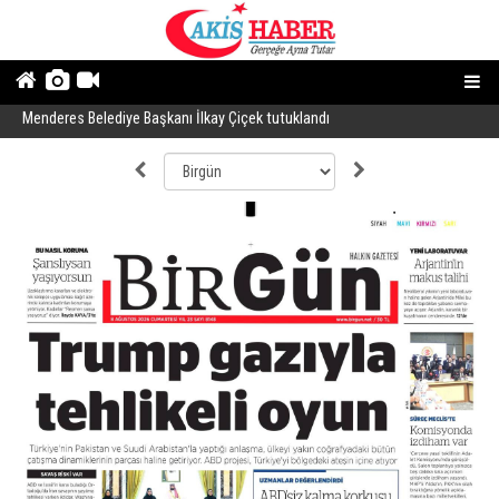
Menderes Belediye Başkanı İlkay Çiçek tutuklandı
B
İYİ Parti ile AK Partili vekiller tartıştı