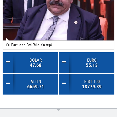
İYİ Parti'den Feti Yıldız'a tepki
DOLAR
EURO
47.68
55.13
ALTIN
BIST 100
6659.71
13779.39