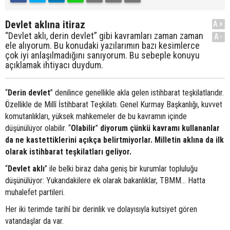
Devlet aklına itiraz
A+
“Devlet aklı, derin devlet” gibi kavramları zaman zaman
A-
ele alıyorum. Bu konudaki yazılarımın bazı kesimlerce
çok iyi anlaşılmadığını sanıyorum. Bu sebeple konuyu
açıklamak ihtiyacı duydum.
“
Derin devlet
” denilince genellikle akla gelen istihbarat teşkilatlarıdır.
Özellikle de Millî İstihbarat Teşkilatı. Genel Kurmay Başkanlığı, kuvvet
komutanlıkları, yüksek mahkemeler de bu kavramın içinde
düşünülüyor olabilir. “
Olabilir
”
diyorum çünkü kavramı kullananlar
da ne kastettiklerini açıkça belirtmiyorlar. Milletin aklına da ilk
olarak istihbarat teşkilatları geliyor.
“
Devlet aklı
” ile belki biraz daha geniş bir kurumlar topluluğu
düşünülüyor: Yukarıdakilere ek olarak bakanlıklar, TBMM… Hatta
muhalefet partileri.
Her iki terimde tarihî bir derinlik ve dolayısıyla kutsiyet gören
vatandaşlar da var.