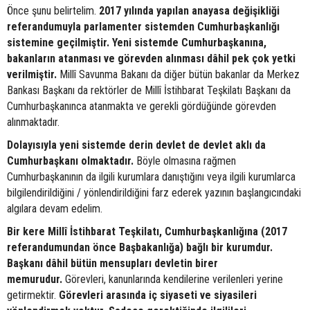
Önce şunu belirtelim.
2017 yılında yapılan anayasa değişikliği
referandumuyla parlamenter sistemden Cumhurbaşkanlığı
sistemine geçilmiştir. Yeni sistemde Cumhurbaşkanına,
bakanların atanması ve görevden alınması dâhil pek çok yetki
verilmiştir.
Millî Savunma Bakanı da diğer bütün bakanlar da Merkez
Bankası Başkanı da rektörler de Millî İstihbarat Teşkilatı Başkanı da
Cumhurbaşkanınca atanmakta ve gerekli gördüğünde görevden
alınmaktadır.
Dolayısıyla yeni sistemde derin devlet de devlet aklı da
Cumhurbaşkanı olmaktadır.
Böyle olmasına rağmen
Cumhurbaşkanının da ilgili kurumlara danıştığını veya ilgili kurumlarca
bilgilendirildiğini / yönlendirildiğini farz ederek yazının başlangıcındaki
algılara devam edelim.
Bir kere Millî İstihbarat Teşkilatı, Cumhurbaşkanlığına (2017
referandumundan önce Başbakanlığa) bağlı bir kurumdur.
Başkanı dâhil bütün mensupları devletin birer
memurudur.
Görevleri, kanunlarında kendilerine verilenleri yerine
getirmektir.
Görevleri arasında iç siyaseti ve siyasileri