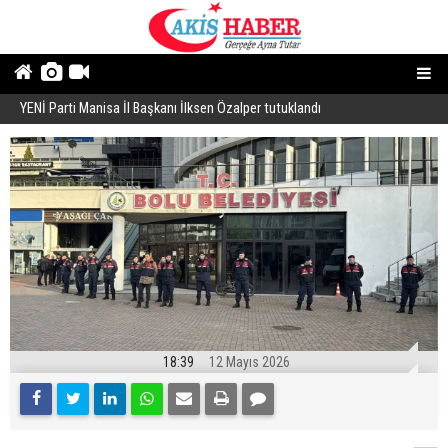
YENİ Parti Manisa İl Başkanı İlksen Özalper tutuklandı
A
18:39
12 Mayıs 2026