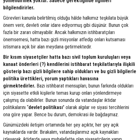
yönlendirmek yoktur. Sadece gerektiğinde ilgilileri
bilgilendirirler.
Görevleri kanunla belirtilmiş olduğu hâlde halkımız teşkilata büyük
önem verir, devleti onlar idare ediyormuş gibi düşünür. Bunun çok
fazla bir zararı olmayabilir. Ancak halkımızın istihbaratçıları
önemsemesi, hatta bazı gizli misyonlar atfedip onları kutsaması
istismara açık bir alan meydana getirmektedir.
Bir kısım siyasetçiler hatta bazı sivil toplum kuruluşları veya
kanaat önderleri (?) kendilerini istihbarat teşkilatlarıyla ilişkili
gösterip bazı gizli bilgilere sahip oldukları ve bu gizli bilgilerle
politika ürettikleri, yorum yaptıkları havasına
girmektedirler.
Bazı istihbarat mensupları, bunun farkında oldukları
için siyasette etkili kişilerle temas kurup onları yönlendirmeye
çalışmış da olabilirler. Bunun sonunda da vatandaşlar iktidar
politikalarını “
devlet
politikası
” olarak algılar ve siyasi tercihlerini
ona göre yapar. Bence bu durum, demokrasi ile bağdaşmaz.
Günümüzdeki iletişim ortamında her şey açıktır, her şey açık
kaynaklarda vardır. Bırakalım, vatandaşlarımız açık kaynakları
izleyerek, iktidarda veya muhalefette olan siyasetçilerin yapıp