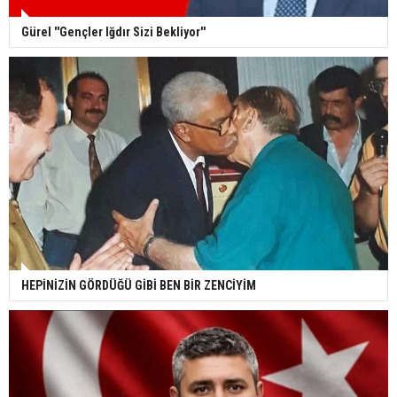
Gürel ''Gençler Iğdır Sizi Bekliyor''
HEPİNİZİN GÖRDÜĞÜ GİBİ BEN BİR ZENCİYİM