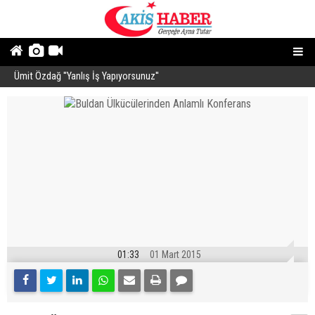
Ümit Özdağ ''Yanlış İş Yapıyorsunuz''
B
01:33
01 Mart 2015