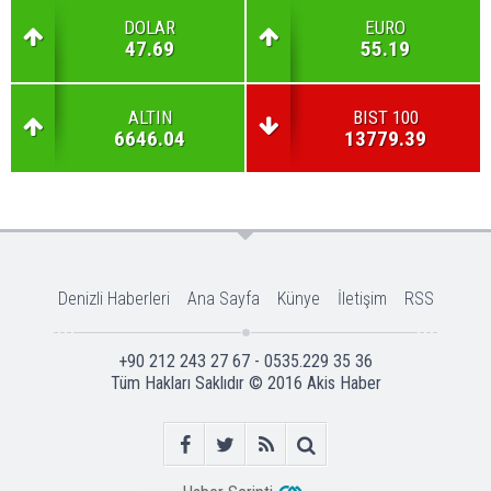
DOLAR
EURO
47.69
55.19
ALTIN
BIST 100
6646.04
13779.39
Denizli Haberleri
Ana Sayfa
Künye
İletişim
RSS
+90 212 243 27 67 - 0535.229 35 36
Tüm Hakları Saklıdır © 2016
Akis Haber