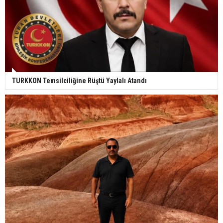
TURKKON Temsilciliğine Rüştü Yaylalı Atandı