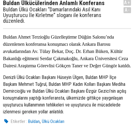
Buldan Ülkücülerinden Anlamlı Konferans
A+
Buldan Ülkü Ocakları “Damarlarındaki Asil Kanı
A-
Uyuşturucu İle Kirletme” sloganı ile konferans
düzenledi.
Buldan Ahmet Terzioğlu Güzelleştirme Düğün Salonu’nda
düzenlenen konferansa konuşmacı olarak Ankara Barosu
avukatlarından Av. Tülay Bekar, Doç. Dr. Erhan Büken, Kültür
Bakanlığı eğitmeni Serdar Çakmakoğlu, Ankara Üniversitesi Ceza
Dairesi Araştırma Görevlisi Gökçen Taner ve Değer Güngör katıldı.
Denizli Ülkü Ocakları Başkanı Hüseyin Ülgen, Buldan MHP İlçe
Başkanı Mehmet Tuğrul, Buldan MHP Kadın Kolları Başkanı Mediha
Demircioğlu ve Buldan Ülkü Ocakları Başkanı Özgür Gezici’nin açılış
konuşmalarını yaptığı konferansta, ülkemizde gittikçe yaygınlaşan
uyuşturucu kullanımının tehlikeleri ve uyuşturucu ile mücadelede
izlenmesi gereken yollar anlatıldı.
,
Etiketler :
Buldan
Ülkü Ocakları