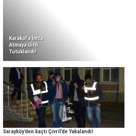
Karakol'a İmza
Atmaya Gitti
Tutuklandı!
Sarayköy'den kaçtı Çivril'de Yakalandı!