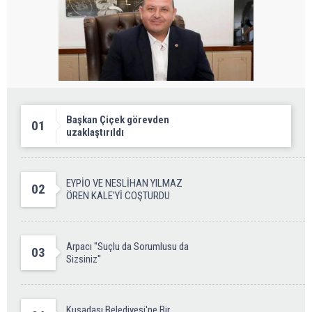
Başkan Çiçek görevden
01
uzaklaştırıldı
EYPİO VE NESLİHAN YILMAZ
02
ÖREN KALE'Yİ COŞTURDU
Arpacı ''Suçlu da Sorumlusu da
03
Sizsiniz''
Kuşadası Belediyesi'ne Bir