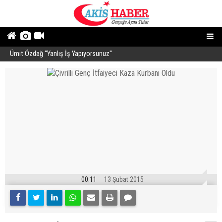
Ümit Özdağ ''Yanlış İş Yapıyorsunuz''
B
00:11
13 Şubat 2015