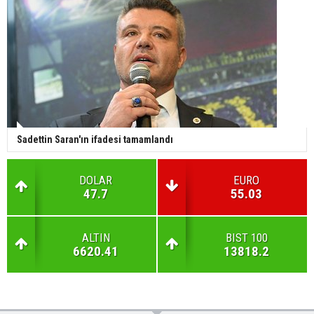
Sadettin Saran'ın ifadesi tamamlandı
DOLAR
EURO
47.7
55.03
ALTIN
BIST 100
6620.41
13818.2