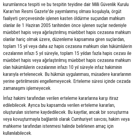
kurumlarınca tespiti ve bu tespitin teyidine dair Milli Güvenlik Kurulu
Kararı'nın Resmi Gazete'de yayımlanmış olması koşuluyla, örgüt
faaliyeti çerçevesinde işlenen kasten öldürme suçundan mahkum
olanlar ile 1 Haziran 2005 tarihinden önce işlenen suçlar nedeniyle
müebbet hapis veya ağırlaştırılmış müebbet hapis cezasına mahkum
olanlar hariç olmak üzere, düzenleme kapsamına giren suçlardan,
toplam 15 yıl veya daha az hapis cezasına mahkum olan hükümlülerin
cezalarının infazı 5 yıl süreyle, toplam 15 yıldan fazla hapis cezası ile
müebbet hapis veya ağırlaştırılmış müebbet hapis cezasına mahkum
olan hükümlülerin cezalarının infazı 10 yıl süreyle infaz hakiminin
kararıyla ertelenecek. Bu hükmün uygulanması, müsadere kararlarının
yerine getirilmesini engellemeyecek. Erteleme süresi içinde cezada
zamanaşımı işlemeyecek.
İnfaz hakimi tarafından verilen erteleme kararlarına karşı itiraz
edilebilecek. Ayrıca bu kapsamda verilen erteleme kararları,
oluşturulan sisteme kaydedilecek. Bu kayıtlar, ancak bir soruşturma
veya kovuşturmayla bağlantılı olarak Cumhuriyet savcısı, hakim veya
mahkeme tarafından istenmesi halinde belirlenen amaç için
kullanılabilecek.