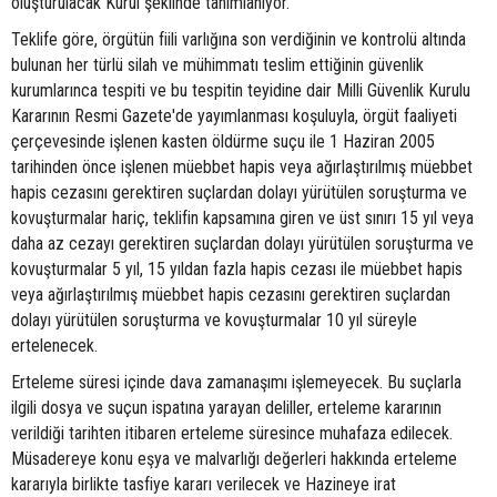
oluşturulacak Kurul şeklinde tanımlanıyor.
Teklife göre, örgütün fiili varlığına son verdiğinin ve kontrolü altında
bulunan her türlü silah ve mühimmatı teslim ettiğinin güvenlik
kurumlarınca tespiti ve bu tespitin teyidine dair Milli Güvenlik Kurulu
Kararının Resmi Gazete'de yayımlanması koşuluyla, örgüt faaliyeti
çerçevesinde işlenen kasten öldürme suçu ile 1 Haziran 2005
tarihinden önce işlenen müebbet hapis veya ağırlaştırılmış müebbet
hapis cezasını gerektiren suçlardan dolayı yürütülen soruşturma ve
kovuşturmalar hariç, teklifin kapsamına giren ve üst sınırı 15 yıl veya
daha az cezayı gerektiren suçlardan dolayı yürütülen soruşturma ve
kovuşturmalar 5 yıl, 15 yıldan fazla hapis cezası ile müebbet hapis
veya ağırlaştırılmış müebbet hapis cezasını gerektiren suçlardan
dolayı yürütülen soruşturma ve kovuşturmalar 10 yıl süreyle
ertelenecek.
Erteleme süresi içinde dava zamanaşımı işlemeyecek. Bu suçlarla
ilgili dosya ve suçun ispatına yarayan deliller, erteleme kararının
verildiği tarihten itibaren erteleme süresince muhafaza edilecek.
Müsadereye konu eşya ve malvarlığı değerleri hakkında erteleme
kararıyla birlikte tasfiye kararı verilecek ve Hazineye irat