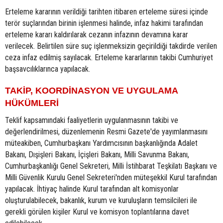
Erteleme kararının verildiği tarihten itibaren erteleme süresi içinde
terör suçlarından birinin işlenmesi halinde, infaz hakimi tarafından
erteleme kararı kaldırılarak cezanın infazının devamına karar
verilecek. Belirtilen süre suç işlenmeksizin geçirildiği takdirde verilen
ceza infaz edilmiş sayılacak. Erteleme kararlarının takibi Cumhuriyet
başsavcılıklarınca yapılacak.
TAKİP, KOORDİNASYON VE UYGULAMA
HÜKÜMLERİ
Teklif kapsamındaki faaliyetlerin uygulanmasının takibi ve
değerlendirilmesi, düzenlemenin Resmi Gazete'de yayımlanmasını
müteakiben, Cumhurbaşkanı Yardımcısının başkanlığında Adalet
Bakanı, Dışişleri Bakanı, İçişleri Bakanı, Milli Savunma Bakanı,
Cumhurbaşkanlığı Genel Sekreteri, Milli İstihbarat Teşkilatı Başkanı ve
Milli Güvenlik Kurulu Genel Sekreteri'nden müteşekkil Kurul tarafından
yapılacak. İhtiyaç halinde Kurul tarafından alt komisyonlar
oluşturulabilecek, bakanlık, kurum ve kuruluşların temsilcileri ile
gerekli görülen kişiler Kurul ve komisyon toplantılarına davet