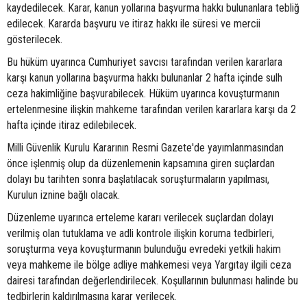
kaydedilecek. Karar, kanun yollarına başvurma hakkı bulunanlara tebliğ
edilecek. Kararda başvuru ve itiraz hakkı ile süresi ve mercii
gösterilecek.
Bu hüküm uyarınca Cumhuriyet savcısı tarafından verilen kararlara
karşı kanun yollarına başvurma hakkı bulunanlar 2 hafta içinde sulh
ceza hakimliğine başvurabilecek. Hüküm uyarınca kovuşturmanın
ertelenmesine ilişkin mahkeme tarafından verilen kararlara karşı da 2
hafta içinde itiraz edilebilecek.
Milli Güvenlik Kurulu Kararının Resmi Gazete'de yayımlanmasından
önce işlenmiş olup da düzenlemenin kapsamına giren suçlardan
dolayı bu tarihten sonra başlatılacak soruşturmaların yapılması,
Kurulun iznine bağlı olacak.
Düzenleme uyarınca erteleme kararı verilecek suçlardan dolayı
verilmiş olan tutuklama ve adli kontrole ilişkin koruma tedbirleri,
soruşturma veya kovuşturmanın bulunduğu evredeki yetkili hakim
veya mahkeme ile bölge adliye mahkemesi veya Yargıtay ilgili ceza
dairesi tarafından değerlendirilecek. Koşullarının bulunması halinde bu
tedbirlerin kaldırılmasına karar verilecek.