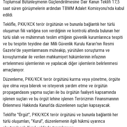
Toplumsal Bütünleşmenin Güçlendirilmesine Dair Kanun Teklifi 17,5
saat süren görüşmelerin ardından TBMM Adalet Komisyonu'nda kabul
edildi.
Teklifle, PKK/KCK terör örgütünün ve bununla bağlantılı her türlü
oluşumun fiili varlığına son verdiğinin ve kontrolü altında bulunan her
türlü silah ve mühimmatı teslim ettiğinin güvenlik kurumlarınca tespiti
ve bu tespitin teyidine dair Milli Güvenlik Kurulu Kararı'nın Resmi
Gazete'de yayımlanmasını müteakip, yürütülen soruşturma ve
kovuşturmalar ile verilen mahkumiyet hükümlerinin infazının
ertelenmesi işlemlerinin ve yapılacak diğer işlemlerin belirlenmesi
amaçlanıyor.
Düzenleme, PKK/KCK terör örgütünü kurma veya yönetme, örgüte
üye olma veya bilerek ve isteyerek yardım etme ve örgütün
propagandasını yapma suçları ile bu örgütün faaliyeti kapsamında
işlenen suçları ve bu örgüt lehine işlenen Terörizmin Finansmanının
Önlenmesi Hakkında Kanun'da düzenlenen suçları kapsayacak.
Teklifte "Örgüt", PKK/KCK terör örgütünü ve bununla bağlantılı her
türlü oluşumları, "Kurul", düzenlemenin ilgili hükmü uyarınca