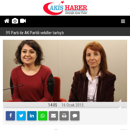
İYİ Parti ile AK Partili vekiller tartıştı
B
14:05
16 Ocak 2015