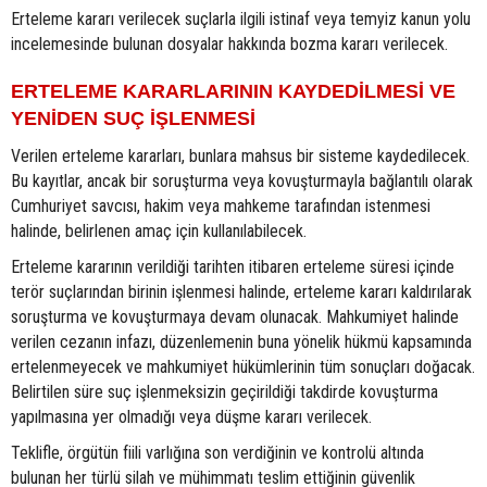
Erteleme kararı verilecek suçlarla ilgili istinaf veya temyiz kanun yolu
incelemesinde bulunan dosyalar hakkında bozma kararı verilecek.
ERTELEME KARARLARININ KAYDEDİLMESİ VE
YENİDEN SUÇ İŞLENMESİ
Verilen erteleme kararları, bunlara mahsus bir sisteme kaydedilecek.
Bu kayıtlar, ancak bir soruşturma veya kovuşturmayla bağlantılı olarak
Cumhuriyet savcısı, hakim veya mahkeme tarafından istenmesi
halinde, belirlenen amaç için kullanılabilecek.
Erteleme kararının verildiği tarihten itibaren erteleme süresi içinde
terör suçlarından birinin işlenmesi halinde, erteleme kararı kaldırılarak
soruşturma ve kovuşturmaya devam olunacak. Mahkumiyet halinde
verilen cezanın infazı, düzenlemenin buna yönelik hükmü kapsamında
ertelenmeyecek ve mahkumiyet hükümlerinin tüm sonuçları doğacak.
Belirtilen süre suç işlenmeksizin geçirildiği takdirde kovuşturma
yapılmasına yer olmadığı veya düşme kararı verilecek.
Teklifle, örgütün fiili varlığına son verdiğinin ve kontrolü altında
bulunan her türlü silah ve mühimmatı teslim ettiğinin güvenlik