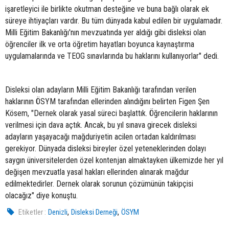
işaretleyici ile birlikte okutman desteğine ve buna bağlı olarak ek
süreye ihtiyaçları vardır. Bu tüm dünyada kabul edilen bir uygulamadır.
Milli Eğitim Bakanlığı'nın mevzuatında yer aldığı gibi disleksi olan
öğrenciler ilk ve orta öğretim hayatları boyunca kaynaştırma
uygulamalarında ve TEOG sınavlarında bu haklarını kullanıyorlar" dedi.
Disleksi olan adayların Milli Eğitim Bakanlığı tarafından verilen
haklarının ÖSYM tarafından ellerinden alındığını belirten Figen Şen
Kösem, "Dernek olarak yasal süreci başlattık. Öğrencilerin haklarının
verilmesi için dava açtık. Ancak, bu yıl sınava girecek disleksi
adayların yaşayacağı mağduriyetin acilen ortadan kaldırılması
gerekiyor. Dünyada disleksi bireyler özel yeteneklerinden dolayı
saygın üniversitelerden özel kontenjan almaktayken ülkemizde her yıl
değişen mevzuatla yasal hakları ellerinden alınarak mağdur
edilmektedirler. Dernek olarak sorunun çözümünün takipçisi
olacağız" diye konuştu.
,
,
Etiketler :
Denizli
Disleksi Derneği
ÖSYM