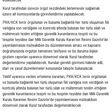
edilebilecek.
Kurul tarafından sürecin örgüt nezdindeki ilerlemesini sağlamak
üzere alt komisyonlarda görevlendirme yapılabilecek.
PKK/KCK terör örgütünün ve bununla bağlantılı her türlü oluşumun fiili
varlığına son verdiğinin ve kontrolü altında bulunan her türlü silah ve
mühimmatı teslim ettiğinin güvenlik kurumlarınca tespiti ve bu
tespitin teyidine dair Milli Güvenlik Kurulu Kararı'nın Resmi Gazete'de
yayımlanmasını müteakiben bu düzenlemenin amacı ve kapsamı
doğrultusunda örgütün tamamen tasfiyesi ve bu duruma ilişkin
gözlem raporları uyarınca dönemsel olarak Kurul tarafından
değerlendirme yapılabilecek. Kurulun gerekli görmesi halinde adli,
idari ve yasal düzenlemeler konusunda talepte bulunulacak.
Teklif uyarınca verilen erteleme kararları, PKK/KCK terör örgütünün
ve bununla bağlantılı her türlü oluşumun fiili varlığına son verdiğinin ve
kontrolü altında bulunan her türlü silah ve mühimmatı teslim ettiğinin
güvenlik kurumlarınca tespiti ve bu tespitin teyidine dair Milli Güvenlik
Kurulu Kararının Resmi Gazete'de yayımlanmasını müteakiben
dönemsel olarak Kurul tarafından değerlendirilecek.