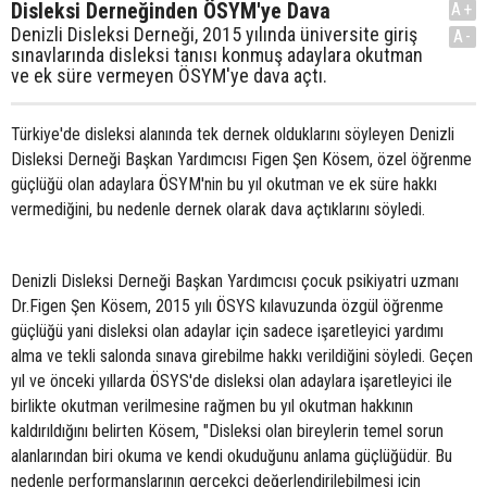
Disleksi Derneğinden ÖSYM'ye Dava
A+
Denizli Disleksi Derneği, 2015 yılında üniversite giriş
A-
sınavlarında disleksi tanısı konmuş adaylara okutman
ve ek süre vermeyen ÖSYM'ye dava açtı.
Türkiye'de disleksi alanında tek dernek olduklarını söyleyen Denizli
Disleksi Derneği Başkan Yardımcısı Figen Şen Kösem, özel öğrenme
güçlüğü olan adaylara ÖSYM'nin bu yıl okutman ve ek süre hakkı
vermediğini, bu nedenle dernek olarak dava açtıklarını söyledi.
Denizli Disleksi Derneği Başkan Yardımcısı çocuk psikiyatri uzmanı
Dr.Figen Şen Kösem, 2015 yılı ÖSYS kılavuzunda özgül öğrenme
güçlüğü yani disleksi olan adaylar için sadece işaretleyici yardımı
alma ve tekli salonda sınava girebilme hakkı verildiğini söyledi. Geçen
yıl ve önceki yıllarda ÖSYS'de disleksi olan adaylara işaretleyici ile
birlikte okutman verilmesine rağmen bu yıl okutman hakkının
kaldırıldığını belirten Kösem, "Disleksi olan bireylerin temel sorun
alanlarından biri okuma ve kendi okuduğunu anlama güçlüğüdür. Bu
nedenle performanslarının gerçekçi değerlendirilebilmesi için