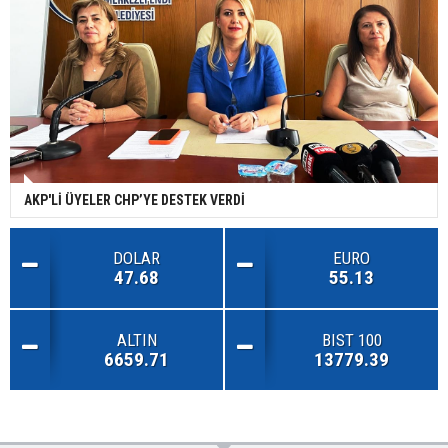
AKP'Lİ ÜYELER CHP’YE DESTEK VERDİ
DOLAR
EURO
47.68
55.13
ALTIN
BIST 100
6659.71
13779.39