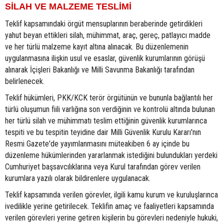
SİLAH VE MALZEME TESLİMİ
Teklif kapsamındaki örgüt mensuplarının beraberinde getirdikleri
yahut beyan ettikleri silah, mühimmat, araç, gereç, patlayıcı madde
ve her türlü malzeme kayıt altına alınacak. Bu düzenlemenin
uygulanmasına ilişkin usul ve esaslar, güvenlik kurumlarının görüşü
alınarak İçişleri Bakanlığı ve Milli Savunma Bakanlığı tarafından
belirlenecek.
Teklif hükümleri, PKK/KCK terör örgütünün ve bununla bağlantılı her
türlü oluşumun fiili varlığına son verdiğinin ve kontrolü altında bulunan
her türlü silah ve mühimmatı teslim ettiğinin güvenlik kurumlarınca
tespiti ve bu tespitin teyidine dair Milli Güvenlik Kurulu Kararı'nın
Resmi Gazete'de yayımlanmasını müteakiben 6 ay içinde bu
düzenleme hükümlerinden yararlanmak istediğini bulundukları yerdeki
Cumhuriyet başsavcılıklarına veya Kurul tarafından görev verilen
kurumlara yazılı olarak bildirenlere uygulanacak.
Teklif kapsamında verilen görevler, ilgili kamu kurum ve kuruluşlarınca
ivedilikle yerine getirilecek. Teklifin amaç ve faaliyetleri kapsamında
verilen görevleri yerine getiren kişilerin bu görevleri nedeniyle hukuki,