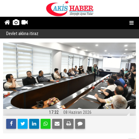
Devlet aklına itiraz
E
17:32
08 Haziran 2026