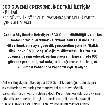
EGO GÜVENLİK PERSONELİNE ETKİLİ İLETİŞİM
EĞİTİMİ
800 GÜVENLİK GÖREVLİSİ “VATANDAŞ ODAKLI HİZMET”
İÇİN EĞİTİM ALDI
Ankara Büyükşehir Belediyesi EGO Genel Müdürlüğü, vatandaş
memnuniyetini artırmak ve hizmet kalitesini daha da
yükseltmek amacıyla güvenlik personeline yönelik "Halkla
İlişkiler ve Etkili İletişim" eğitimi düzenledi. Haziran ayı
boyunca devam edecek eğitim programı kapsamında 800
güvenlik personeli, vatandaşlarla doğru ve etkili iletişim
kurulması konusunda kapsamlı eğitim alıyor.
Ankara Büyükşehir Belediyesi EGO Genel Müdürlüğü, toplu ulaşım
hizmetlerinde vatandaş memnuniyetini artırmaya yönelik
çalışmalarına bir yenisini daha ekledi. Kurum bünyesinde görev yapan
güvenlik personelinin iletişim becerilerini geliştirmek amacıyla
"
Halkla İlişkiler ve Etkili İletişim
" konulu hizmet içi eğitim