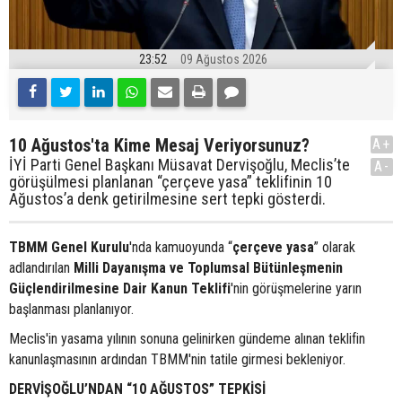
23:52
09 Ağustos 2026
10 Ağustos'ta Kime Mesaj Veriyorsunuz?
A+
İYİ Parti Genel Başkanı Müsavat Dervişoğlu, Meclis’te
A-
görüşülmesi planlanan “çerçeve yasa” teklifinin 10
Ağustos’a denk getirilmesine sert tepki gösterdi.
TBMM Genel Kurulu
'nda kamuoyunda “
çerçeve yasa
” olarak
adlandırılan
Milli Dayanışma ve Toplumsal Bütünleşmenin
Güçlendirilmesine Dair Kanun Teklifi
'nin görüşmelerine yarın
başlanması planlanıyor.
Meclis'in yasama yılının sonuna gelinirken gündeme alınan teklifin
kanunlaşmasının ardından TBMM'nin tatile girmesi bekleniyor.
DERVİŞOĞLU’NDAN “10 AĞUSTOS” TEPKİSİ