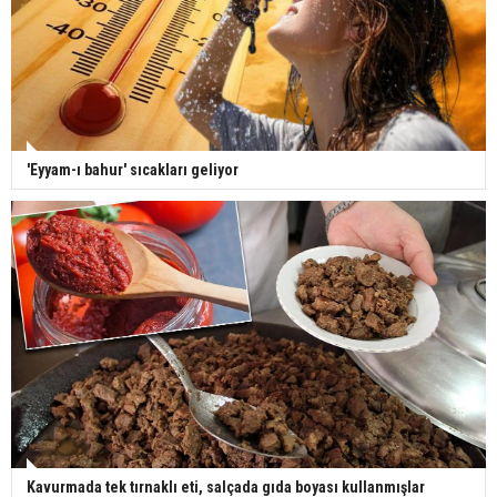
'Eyyam-ı bahur' sıcakları geliyor
Kavurmada tek tırnaklı eti, salçada gıda boyası kullanmışlar