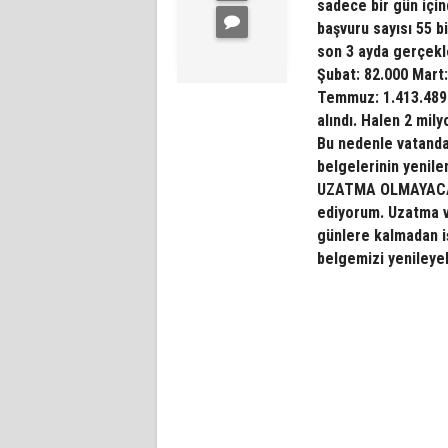
sadece bir gün için
başvuru sayısı 55 b
son 3 ayda gerçekle
Şubat: 82.000 Mart:
Temmuz: 1.413.489
alındı. Halen 2 mil
Bu nedenle vatanda
belgelerinin yenil
UZATMA OLMAYACAK 
ediyorum. Uzatma ve
günlere kalmadan i
belgemizi yenileyel