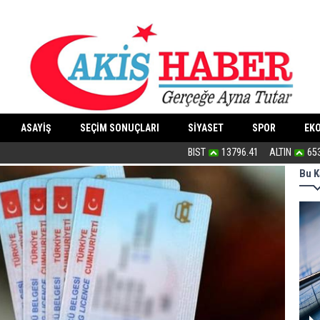
ASAYİŞ
SEÇİM SONUÇLARI
SİYASET
SPOR
EK
“Dindar/muhafazakâr”ların ahlakı nede
BIST
13796.41
ALTIN
65
Bu K