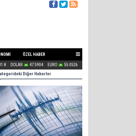
ONOMİ
ÖZEL HABER
n zayıf?
31.8
DOLAR
47.5904
EURO
55.0526
154 kaçak villa ile 3 milyarlık ra
ategorideki Diğer Haberler