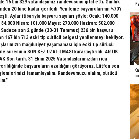
de 16 bin 329 vatandaşımız randevusunu iptal etti. Günlük
'E
inden 20 bine kadar geriledi. Yenileme başvurularının %70’i
şti. Aylar itibarıyla başvuru sayıları şöyle: Ocak: 140.000
 84.000 Nisan: 101.000 Mayıs: 270.000 Haziran: 502.000
 Sadece son 2 günde (30-31 Temmuz) 236 bin başvuru
yon 167 bin 713 eski tip sürücü belgesi yenilenmeyi bekliyor.
şlarımızın mağduriyet yaşamaması için eski tip sürücü
eme süresinin SON KEZ UZATILMASI kararlaştırıldı. ARTIK
Son tarih: 31 Ekim 2025 Vatandaşlarımızdan rica
rildiğinde başvuruların azaldığını görüyoruz. Lütfen son
Ka
şlemlerimizi tamamlayalım. Randevumuzu alalım, sürücü
bo
im."