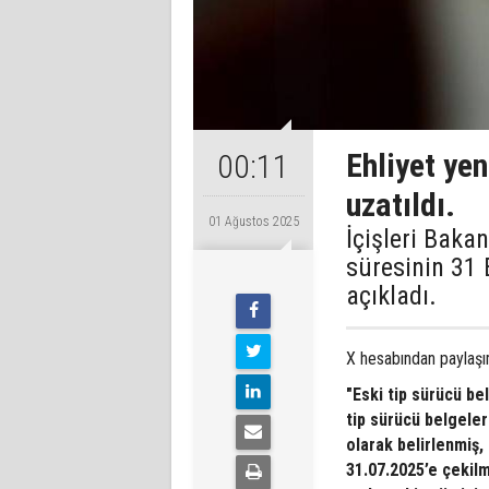
Ehliyet ye
00:11
uzatıldı.
01 Ağustos 2025
İçişleri Bakan
süresinin 31 
açıkladı.
X hesabından paylaşım
"Eski tip sürücü be
tip sürücü belgeler
olarak belirlenmiş,
31.07.2025’e çekilm