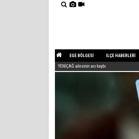
EGE BÖLGESİ
İLÇE HABERLERİ
YENİÇAĞ ailesinin acı kaybı
YAZARLAR
GÜNDEM