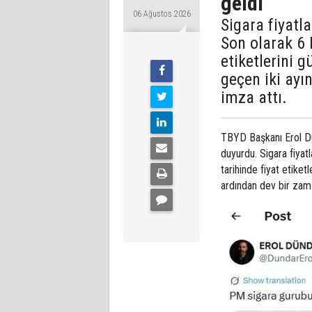
geldi
06 Ağustos 2026
Sigara fiyatl
Son olarak 6 
etiketlerini 
geçen iki ayı
imza attı.
TBYD Başkanı Erol D
duyurdu. Sigara fiyat
tarihinde fiyat etiket
ardından dev bir zam 