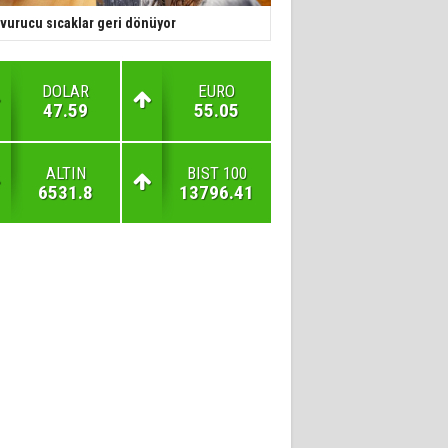
vurucu sıcaklar geri dönüyor
DOLAR
EURO
47.59
55.05
ALTIN
BIST 100
6531.8
13796.41