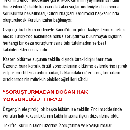
Teklifin 3’üncü maddesine göre, MGK kararının yayımlanmasından
önce işlendiği halde kapsamda kalan suçlar nedeniyle daha sonra
soruşturma başlatılması, Cumhurbaşkanı Yardımcısı başkanlığında
oluşturulacak Kurulun iznine bağlanıyor.
Özgenç, bu hüküm nedeniyle Kandil’de örgütün faaliyetlerini yöneten
ancak Türkiye’de haklarında henüz soruşturma bulunmayan kişilerin
herhangi bir ceza soruşturmasına tabi tutulmadan serbest
kalabileceklerini savundu.
Kasten öldürme suçunun teklifin dışında bırakıldığını hatırlatan
Özgenç, buna karşılık örgüt yöneticilerinin öldürme eylemlerine iştirak
edip etmedikleri araştırılmadan, haklarındaki diğer soruşturmaların
ertelenmesinin mümkün olabileceğini ileri sürdü.
“SORUŞTURMADAN DOĞAN HAK
YOKSUNLUĞU” İTİRAZI
Özgenç’in eleştirdiği bir başka hüküm ise teklifin 7’nci maddesinde
yer alan hak yoksunluklarının kaldırılmasına ilişkin düzenleme oldu.
Teklifte, Kurulun talebi üzerine “soruşturma ve kovuşturmalar