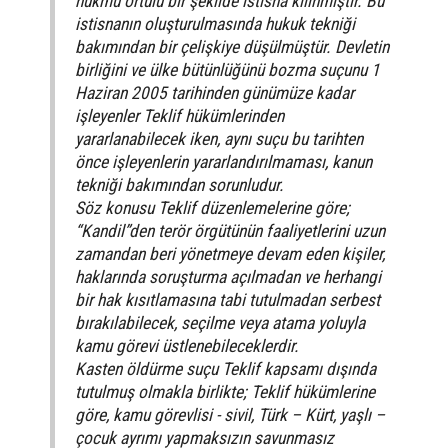
hükmü örtülü bir şekilde istisna kılınmıştır. Bu
istisnanın oluşturulmasında hukuk tekniği
bakımından bir çelişkiye düşülmüştür. Devletin
birliğini ve ülke bütünlüğünü bozma suçunu 1
Haziran 2005 tarihinden günümüze kadar
işleyenler Teklif hükümlerinden
yararlanabilecek iken, aynı suçu bu tarihten
önce işleyenlerin yararlandırılmaması, kanun
tekniği bakımından sorunludur.
Söz konusu Teklif düzenlemelerine göre;
“Kandil”den terör örgütünün faaliyetlerini uzun
zamandan beri yönetmeye devam eden kişiler,
haklarında soruşturma açılmadan ve herhangi
bir hak kısıtlamasına tabi tutulmadan serbest
bırakılabilecek, seçilme veya atama yoluyla
kamu görevi üstlenebileceklerdir.
Kasten öldürme suçu Teklif kapsamı dışında
tutulmuş olmakla birlikte; Teklif hükümlerine
göre, kamu görevlisi - sivil, Türk – Kürt, yaşlı –
çocuk ayrımı yapmaksızın savunmasız