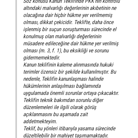
Söz konusu Kanun Teklifinde PKK’nin kontrolü
altındaki malvarlığı değerlerinin akıbetinin ne
olacağına dair hiçbir hükme yer verilmemiş
olması, dikkat çekicidir. Teklifte, daha önce
işlenmiş bir suçun soruşturması sürecinde el
konulmuş olan malvarlığı değerlerinin
müsadere edileceğine dair hükme yer verilmiş
olması (m. 3, f. 1), bu eksikliği ve sorunu
gidermemektedir.
Kanun teklifinin kaleme alınmasında hukuki
terimler özensiz bir şekilde kullanılmıştır. Bu
nedenle, Teklifin kanunlaşması halinde
hükümlerinin anlaşılması bağlamında
uygulamada önemli sorunlar ortaya çıkacaktır.
Teklifin teknik bakımdan sorunlu diğer
düzenlemeleri ile ilgili olarak görüş
açıklanmasını bu aşamada zait
addetmekteyim.
Teklif, bu yönleri itibarıyla yasama sürecinde
düzeltilebilir bir mahiyet taşımamaktadır.