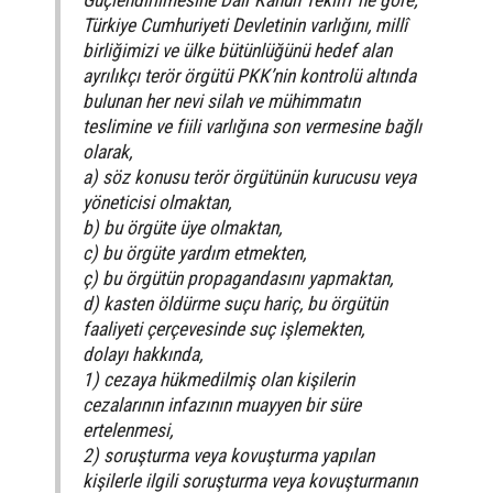
Güçlendirilmesine Dair Kanun Teklifi”ne göre;
Türkiye Cumhuriyeti Devletinin varlığını, millî
birliğimizi ve ülke bütünlüğünü hedef alan
ayrılıkçı terör örgütü PKK’nin kontrolü altında
bulunan her nevi silah ve mühimmatın
teslimine ve fiili varlığına son vermesine bağlı
olarak,
a) söz konusu terör örgütünün kurucusu veya
yöneticisi olmaktan,
b) bu örgüte üye olmaktan,
c) bu örgüte yardım etmekten,
ç) bu örgütün propagandasını yapmaktan,
d) kasten öldürme suçu hariç, bu örgütün
faaliyeti çerçevesinde suç işlemekten,
dolayı hakkında,
1) cezaya hükmedilmiş olan kişilerin
cezalarının infazının muayyen bir süre
ertelenmesi,
2) soruşturma veya kovuşturma yapılan
kişilerle ilgili soruşturma veya kovuşturmanın