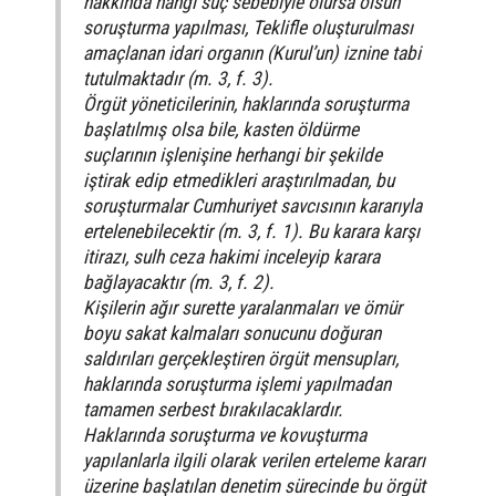
hakkında hangi suç sebebiyle olursa olsun
soruşturma yapılması, Teklifle oluşturulması
amaçlanan idari organın (Kurul’un) iznine tabi
tutulmaktadır (m. 3, f. 3).
Örgüt yöneticilerinin, haklarında soruşturma
başlatılmış olsa bile, kasten öldürme
suçlarının işlenişine herhangi bir şekilde
iştirak edip etmedikleri araştırılmadan, bu
soruşturmalar Cumhuriyet savcısının kararıyla
ertelenebilecektir (m. 3, f. 1). Bu karara karşı
itirazı, sulh ceza hakimi inceleyip karara
bağlayacaktır (m. 3, f. 2).
Kişilerin ağır surette yaralanmaları ve ömür
boyu sakat kalmaları sonucunu doğuran
saldırıları gerçekleştiren örgüt mensupları,
haklarında soruşturma işlemi yapılmadan
tamamen serbest bırakılacaklardır.
Haklarında soruşturma ve kovuşturma
yapılanlarla ilgili olarak verilen erteleme kararı
üzerine başlatılan denetim sürecinde bu örgüt