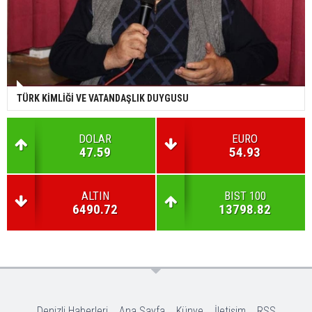
TÜRK KİMLİĞİ VE VATANDAŞLIK DUYGUSU
DOLAR
EURO
47.59
54.93
ALTIN
BIST 100
6490.72
13798.82
Denizli Haberleri
Ana Sayfa
Künye
İletişim
RSS