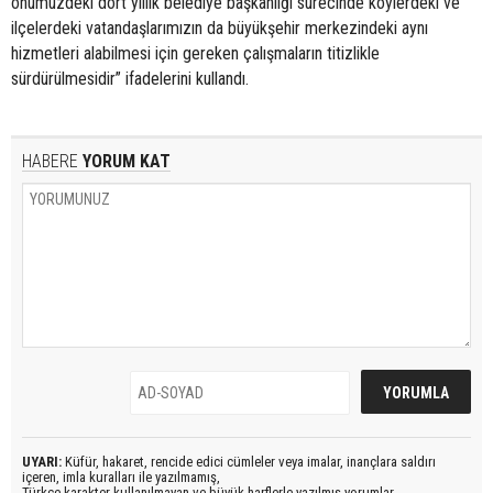
önümüzdeki dört yıllık belediye başkanlığı sürecinde köylerdeki ve
ilçelerdeki vatandaşlarımızın da büyükşehir merkezindeki aynı
hizmetleri alabilmesi için gereken çalışmaların titizlikle
sürdürülmesidir” ifadelerini kullandı.
HABERE
YORUM KAT
UYARI:
Küfür, hakaret, rencide edici cümleler veya imalar, inançlara saldırı
içeren, imla kuralları ile yazılmamış,
Türkçe karakter kullanılmayan ve büyük harflerle yazılmış yorumlar