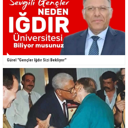
Gürel ''Gençler Iğdır Sizi Bekliyor''