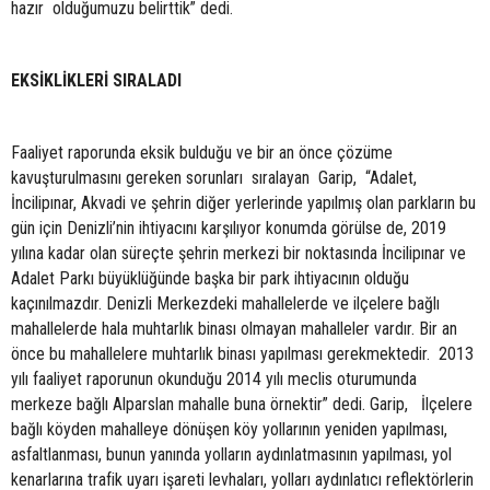
hazır olduğumuzu belirttik” dedi.
EKSİKLİKLERİ SIRALADI
Faaliyet raporunda eksik bulduğu ve bir an önce çözüme
kavuşturulmasını gereken sorunları sıralayan Garip, “Adalet,
İncilipınar, Akvadi ve şehrin diğer yerlerinde yapılmış olan parkların bu
gün için Denizli’nin ihtiyacını karşılıyor konumda görülse de, 2019
yılına kadar olan süreçte şehrin merkezi bir noktasında İncilipınar ve
Adalet Parkı büyüklüğünde başka bir park ihtiyacının olduğu
kaçınılmazdır. Denizli Merkezdeki mahallelerde ve ilçelere bağlı
mahallelerde hala muhtarlık binası olmayan mahalleler vardır. Bir an
önce bu mahallelere muhtarlık binası yapılması gerekmektedir. 2013
yılı faaliyet raporunun okunduğu 2014 yılı meclis oturumunda
merkeze bağlı Alparslan mahalle buna örnektir” dedi. Garip, İlçelere
bağlı köyden mahalleye dönüşen köy yollarının yeniden yapılması,
asfaltlanması, bunun yanında yolların aydınlatmasının yapılması, yol
kenarlarına trafik uyarı işareti levhaları, yolları aydınlatıcı reflektörlerin