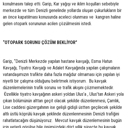
konulmasını talep etti. Garip, Kar yağışı ve iklim koşulları sebebiyle
merkezde ve tüm Denizli genelinde yollarda oluşan çukurlukların bir
an önce kapatılması konusunda aceleci olunması ve kangren haline
gelen otopark sorununun acilen çözülmesini istedi.
“OTOPARK SORUNU ÇÖZÜM BEKLİYOR”
Garip, “Denizli Merkezde yapılan hastane kavşağı, Esma Hatun
Kavşağı, Tiyatro Kavşağı ve Adalet Kavşağında yapılan çalışmaların
vatandaşımızın trafikte daha fazla mağdur olmaması için yapılan iyi
niyetli bir çalışma olduğunu belirtmek istiyorum. Bu kavşak
düzenlemelerinin trafik sorunu ve trafik akışını çözmemektedir.
Özellikle tiyatro kavşağının askeri yoldan Ulus’a , Ulus’tan Askeri yola
çıkan bölümünün alttan geçit olacak şekilde düzenlenmesi, Çamlık,
Lise caddesi güzergahının ise gelişli gidişli üstten geçilecek şekilde
altlı üstlü köprülü kavşak şeklinde düzenlenmesinin Denizli trafiğini
rahatlatacağını düşünüyoruz. Mevcut kavşak düzenlemesinin bugün
için yeterli görülse bile önümüzdeki dört yıllık süreçte bu kavşak