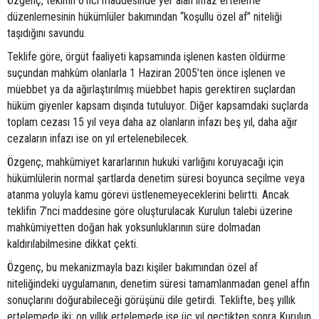
Özgenç, teklifin 6’ncı maddesinde yer alan infaz erteleme
düzenlemesinin hükümlüler bakımından “koşullu özel af” niteliği
taşıdığını savundu.
Teklife göre, örgüt faaliyeti kapsamında işlenen kasten öldürme
suçundan mahkûm olanlarla 1 Haziran 2005’ten önce işlenen ve
müebbet ya da ağırlaştırılmış müebbet hapis gerektiren suçlardan
hüküm giyenler kapsam dışında tutuluyor. Diğer kapsamdaki suçlarda
toplam cezası 15 yıl veya daha az olanların infazı beş yıl, daha ağır
cezaların infazı ise on yıl ertelenebilecek.
Özgenç, mahkûmiyet kararlarının hukuki varlığını koruyacağı için
hükümlülerin normal şartlarda denetim süresi boyunca seçilme veya
atanma yoluyla kamu görevi üstlenemeyeceklerini belirtti. Ancak
teklifin 7’nci maddesine göre oluşturulacak Kurulun talebi üzerine
mahkûmiyetten doğan hak yoksunluklarının süre dolmadan
kaldırılabilmesine dikkat çekti.
Özgenç, bu mekanizmayla bazı kişiler bakımından özel af
niteliğindeki uygulamanın, denetim süresi tamamlanmadan genel affın
sonuçlarını doğurabileceği görüşünü dile getirdi. Teklifte, beş yıllık
ertelemede iki; on yıllık ertelemede ise üç yıl geçtikten sonra Kurulun