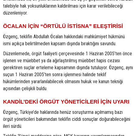
talebiyle hak yoksunluklarının kaldırılması için karar verilebileceği
düzenleniyor.
ÖCALAN İÇİN “ÖRTÜLÜ İSTİSNA” ELEŞTİRİSİ
Özgenç, teklifin Abdullah Öcalan hakkındaki mahkûmiyet hükmünü
ismi açıkça belirtilmeden kapsam dışında bıraktığını savundu.
Düzenlemede, örgüt faaliyeti çerçevesinde 1 Haziran 2005’ten önce
işlenen ve müebbet ya da ağırlaştırılmış müebbet hapis cezası
gerektiren suçlar erteleme kapsamının dışında tutuluyor. Özgenç, aynı
suçun 1 Haziran 2005’ten sonra işlenmesi halinde teklif
hükümlerinden yararlanılabilecek olmasını hukuk ve kanun tekniği
açısından çelişkili buldu.
KANDİL’DEKİ ÖRGÜT YÖNETİCİLERİ İÇİN UYARI
Özgenç, Türkiye’de haklarında henüz soruşturma açılmamış bazı
örgüt yöneticileri bakımından teklifin ciddi sonuçlar doğurabileceğini
ileri sürdü.