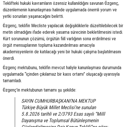
Teklifteki hukuki kavramların özensiz kullanıldığını savunan Özgenç,
düzenlemenin kanunlaşması halinde uygulamada önemli yorum ve
yetki sorunları yaşanacağını belirtti.
Özgenç, teklifin Mecliste yapılacak değişikliklerle düzeltilebilecek bir
metin olmadığını ifade ederek yasama sürecinin bekletilmesini istedi.
Kürt sorununun çözümü, örgütün fiilî varlığının sona erdirilmesi ve
örgüt mensuplarının topluma kazandırılması amacıyla
akademisyenlerin de katılacağı yeni bir hukuki çalışma başlatılmasını
önerdi.
Özgenç mektubunu, teklifin mevcut haliyle kanunlaşması durumunda
uygulamada “içinden çıkılamaz bir kaos ortamı” oluşacağı uyarısıyla
tamamladı.
Özgenç'in mektubunun tamamı şu şekilde:
SAYIN CUMHURBAŞKANI’NA MEKTUP
Türkiye Büyük Millet Meclisi’ne sunulan
5.8.2026 tarihli ve 2/3793 Esas sayılı “Millî
Dayanışma ve Toplumsal Bütünleşmenin