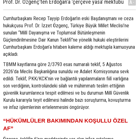
Prof. Dr. Özgenç’ten Erdoğan’a ‘çerçeve yasa’ mektubu
A-
Cumhurbaşkanı Recep Tayyip Erdoğan'ın eski Başdanışmanı ve ceza
hukukçusu Prof. Dr. İzzet Özgenç, Türkiye Büyük Millet Meclisi’ne
sunulan “Millî Dayanışma ve Toplumsal Bütünleşmenin
Güçlendirilmesine Dair Kanun Teklifi”ne yönelik hukuki eleştirilerini
Cumhurbaşkanı Erdoğan’a hitaben kaleme aldığı mektupla kamuoyuna
açıkladı.
TBMM kayıtlarına göre 2/3793 esas numaralı teklif, 5 Ağustos
2026’da Meclis Başkanlığına sunuldu ve Adalet Komisyonuna sevk
edildi. Teklif; PKK/KCK’nin ve bağlantılı yapılanmaların fiilî varlığına
son verdiğinin, kontrolündeki silah ve mühimmatı teslim ettiğinin
güvenlik kurumlarınca tespit edilmesi ve bu durumun Millî Güvenlik
Kurulu kararıyla teyit edilmesi halinde bazı soruşturma, kovuşturma
ve infaz işlemlerinin ertelenmesini öngörüyor.
“HÜKÜMLÜLER BAKIMINDAN KOŞULLU ÖZEL
AF”