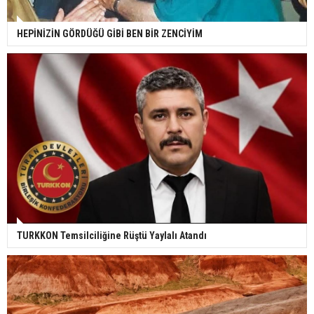
HEPİNİZİN GÖRDÜĞÜ GİBİ BEN BİR ZENCİYİM
TURKKON Temsilciliğine Rüştü Yaylalı Atandı