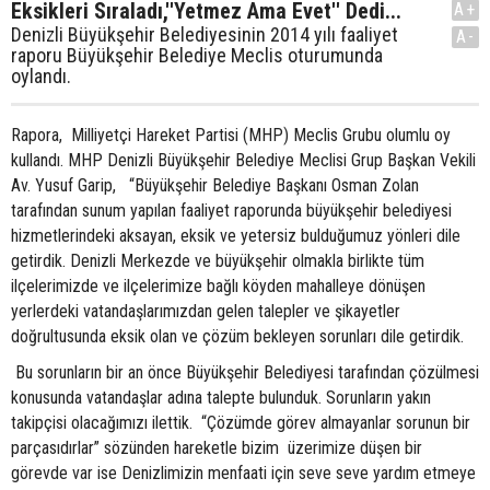
Eksikleri Sıraladı,''Yetmez Ama Evet'' Dedi...
A+
Denizli Büyükşehir Belediyesinin 2014 yılı faaliyet
A-
raporu Büyükşehir Belediye Meclis oturumunda
oylandı.
Rapora, Milliyetçi Hareket Partisi (MHP) Meclis Grubu olumlu oy
kullandı. MHP Denizli Büyükşehir Belediye Meclisi Grup Başkan Vekili
Av. Yusuf Garip, “Büyükşehir Belediye Başkanı Osman Zolan
tarafından sunum yapılan faaliyet raporunda büyükşehir belediyesi
hizmetlerindeki aksayan, eksik ve yetersiz bulduğumuz yönleri dile
getirdik. Denizli Merkezde ve büyükşehir olmakla birlikte tüm
ilçelerimizde ve ilçelerimize bağlı köyden mahalleye dönüşen
yerlerdeki vatandaşlarımızdan gelen talepler ve şikayetler
doğrultusunda eksik olan ve çözüm bekleyen sorunları dile getirdik.
Bu sorunların bir an önce Büyükşehir Belediyesi tarafından çözülmesi
konusunda vatandaşlar adına talepte bulunduk. Sorunların yakın
takipçisi olacağımızı ilettik. “Çözümde görev almayanlar sorunun bir
parçasıdırlar” sözünden hareketle bizim üzerimize düşen bir
görevde var ise Denizlimizin menfaati için seve seve yardım etmeye