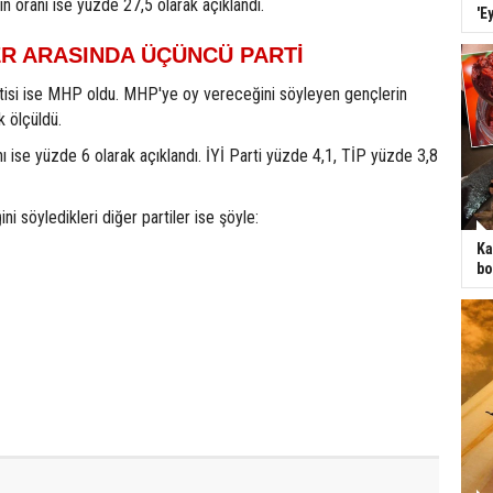
in oranı ise yüzde 27,5 olarak açıklandı.
'E
R ARASINDA ÜÇÜNCÜ PARTİ
tisi ise MHP oldu. MHP'ye oy vereceğini söyleyen gençlerin
k ölçüldü.
ı ise yüzde 6 olarak açıklandı. İYİ Parti yüzde 4,1, TİP yüzde 3,8
i söyledikleri diğer partiler ise şöyle:
Ka
bo