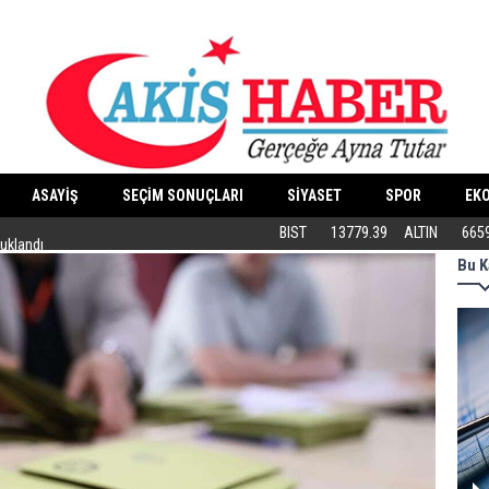
ASAYİŞ
SEÇİM SONUÇLARI
SİYASET
SPOR
EK
tuklandı
ABB’DEN KEDİLERE ÖZEL MERKEZ
BIST
13779.39
ALTIN
665
Bu K