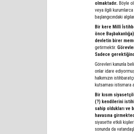
olmaktadır.
Böyle ol
veya ilgili kurumlarca 
başlangıcındaki algıl
Bir kere Millî İsti
önce Başbakanlığa) 
devletin birer mem
getirmektir.
Görevler
Sadece gerektiğinde 
Görevleri kanunla bel
onlar idare ediyormuş
halkımızın istihbaratç
kutsaması istismara 
Bir kısım siyasetçi
(?) kendilerini istih
sahip oldukları ve b
havasına girmekted
siyasette etkili kişil
sonunda da vatandaşlar