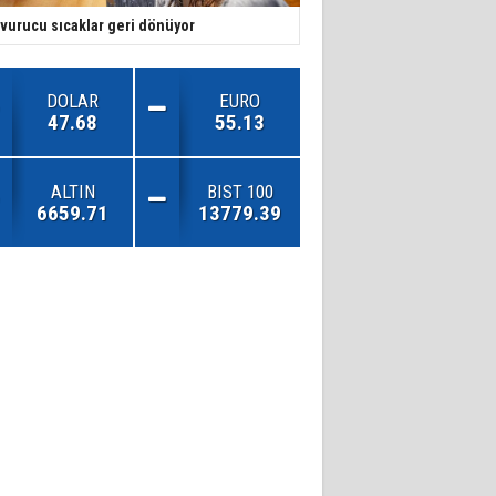
vurucu sıcaklar geri dönüyor
DOLAR
EURO
47.68
55.13
ALTIN
BIST 100
6659.71
13779.39