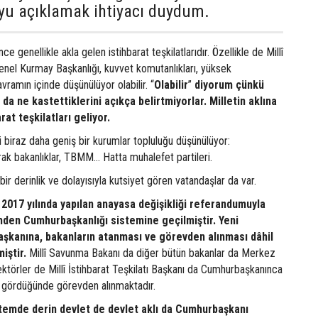
yu açıklamak ihtiyacı duydum.
ince genellikle akla gelen istihbarat teşkilatlarıdır. Özellikle de Millî
 Genel Kurmay Başkanlığı, kuvvet komutanlıkları, yüksek
amın içinde düşünülüyor olabilir. “
Olabilir
”
diyorum çünkü
da ne kastettiklerini açıkça belirtmiyorlar. Milletin aklına
rat teşkilatları geliyor.
ki biraz daha geniş bir kurumlar topluluğu düşünülüyor:
rak bakanlıklar, TBMM… Hatta muhalefet partileri.
 bir derinlik ve dolayısıyla kutsiyet gören vatandaşlar da var.
2017 yılında yapılan anayasa değişikliği referandumuyla
den Cumhurbaşkanlığı sistemine geçilmiştir. Yeni
kanına, bakanların atanması ve görevden alınması dâhil
iştir.
Millî Savunma Bakanı da diğer bütün bakanlar da Merkez
ktörler de Millî İstihbarat Teşkilatı Başkanı da Cumhurbaşkanınca
 gördüğünde görevden alınmaktadır.
stemde derin devlet de devlet aklı da Cumhurbaşkanı