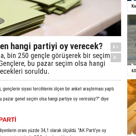
Ka
n hangi partiyi oy verecek?
A+
a, bin 250 gençle görüşerek bir seçim
A-
 Gençlere, bu pazar seçim olsa hangi
recekleri soruldu.
63
 gençlerin siyasi tercihlerini ölçen bir anket araştırması yaptı.
Bu pazar genel seçim olsa hangi partiye oy verirsiniz?" diye
PARTİ
iyenlerin oranı yüzde 34,1 olarak ölçüldü. "AK Parti'ye oy