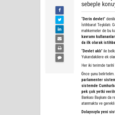
sebeple konu
“
Derin devlet
” denil
İstihbarat Teşkilatı.
mahkemeler de bu kavr
kavramı kullananlar 
da ilk olarak istihba
“
Devlet aklı
” ile bel
Yukarıdakilere ek ola
Her iki terimde tarihî
Önce şunu belirtelim.
parlamenter sistem
sistemde Cumhurbaş
pek çok yetki verilm
Bankası Başkanı da re
atanmakta ve gerekli
Dolayısıyla yeni si