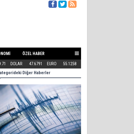
ONOMİ
ÖZEL HABER
9.71
DOLAR
47.6791
EURO
55.1258
Teröriste gösterilen toleransı 
ategorideki Diğer Haberler