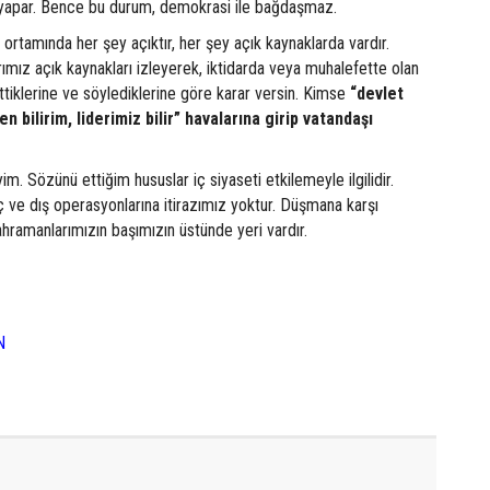
e yapar. Bence bu durum, demokrasi ile bağdaşmaz.
ortamında her şey açıktır, her şey açık kaynaklarda vardır.
rımız açık kaynakları izleyerek, iktidarda veya muhalefette olan
ettiklerine ve söylediklerine göre karar versin. Kimse
“devlet
en bilirim, liderimiz bilir” havalarına girip vatandaşı
yim. Sözünü ettiğim hususlar iç siyaseti etkilemeyle ilgilidir.
 iç ve dış operasyonlarına itirazımız yoktur. Düşmana karşı
hramanlarımızın başımızın üstünde yeri vardır.
N