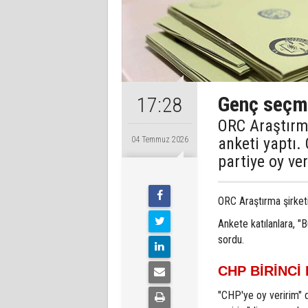
Genç seçme
17:28
ORC Araştırm
anketi yaptı.
04 Temmuz 2026
partiye oy ve
ORC Araştırma şirketi,
Ankete katılanlara, "
sordu.
CHP BİRİNCİ 
"CHP'ye oy veririm" d