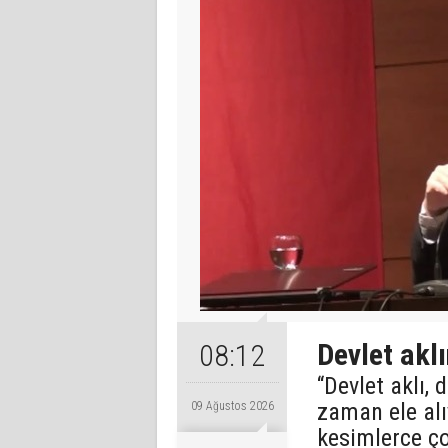
Devlet aklı
08:12
“Devlet aklı,
zaman ele al
09 Ağustos 2026
kesimlerce ço