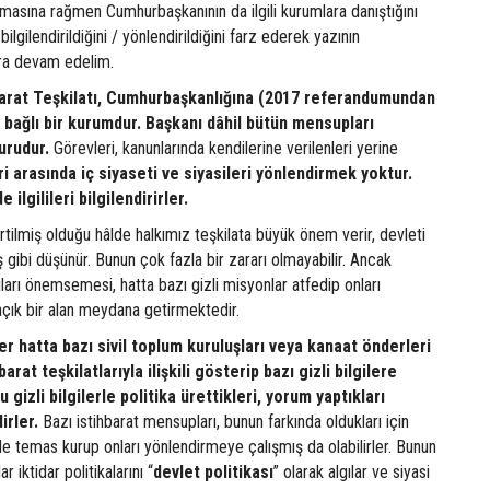
masına rağmen Cumhurbaşkanının da ilgili kurumlara danıştığını
bilgilendirildiğini / yönlendirildiğini farz ederek yazının
ara devam edelim.
hbarat Teşkilatı, Cumhurbaşkanlığına (2017 referandumundan
bağlı bir kurumdur. Başkanı dâhil bütün mensupları
urudur.
Görevleri, kanunlarında kendilerine verilenleri yerine
i arasında iç siyaseti ve siyasileri yönlendirmek yoktur.
ilgilileri bilgilendirirler.
irtilmiş olduğu hâlde halkımız teşkilata büyük önem verir, devleti
 gibi düşünür. Bunun çok fazla bir zararı olmayabilir. Ancak
ıları önemsemesi, hatta bazı gizli misyonlar atfedip onları
açık bir alan meydana getirmektedir.
ler hatta bazı sivil toplum kuruluşları veya kanaat önderleri
barat teşkilatlarıyla ilişkili gösterip bazı gizli bilgilere
u gizli bilgilerle politika ürettikleri, yorum yaptıkları
irler.
Bazı istihbarat mensupları, bunun farkında oldukları için
erle temas kurup onları yönlendirmeye çalışmış da olabilirler. Bunun
 iktidar politikalarını “
devlet
politikası
” olarak algılar ve siyasi