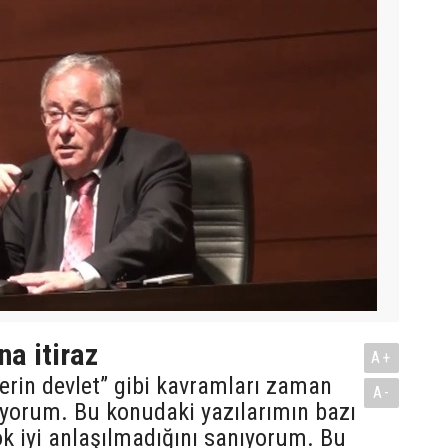
na itiraz
A+
 derin devlet” gibi kavramları zaman
A-
ıyorum. Bu konudaki yazılarımın bazı
k iyi anlaşılmadığını sanıyorum. Bu