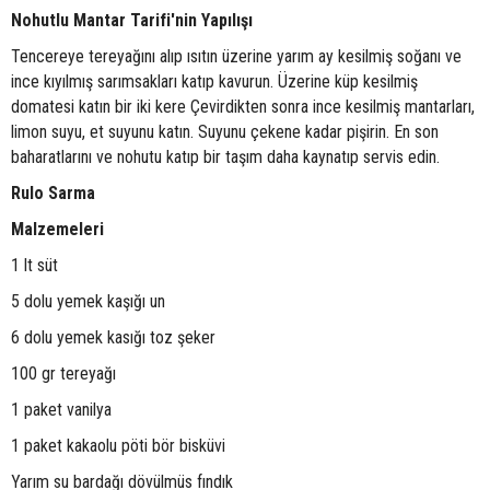
Nohutlu Mantar Tarifi'nin Yapılışı
Tencereye tereyağını alıp ısıtın üzerine yarım ay kesilmiş soğanı ve
ince kıyılmış sarımsakları katıp kavurun. Üzerine küp kesilmiş
domatesi katın bir iki kere Çevirdikten sonra ince kesilmiş mantarları,
limon suyu, et suyunu katın. Suyunu çekene kadar pişirin. En son
baharatlarını ve nohutu katıp bir taşım daha kaynatıp servis edin.
Rulo Sarma
Malzemeleri
1 lt süt
5 dolu yemek kaşığı un
6 dolu yemek kasığı toz şeker
100 gr tereyağı
1 paket vanilya
1 paket kakaolu pöti bör bisküvi
Yarım su bardağı dövülmüs fındık