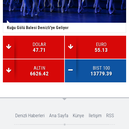
Kuğu Gölü Balesi Denizli'ye Geliyor
DOLAR
EURO
47.71
55.13
ALTIN
BIST 100
6626.42
13779.39
Denizli Haberleri
Ana Sayfa
Künye
İletişim
RSS