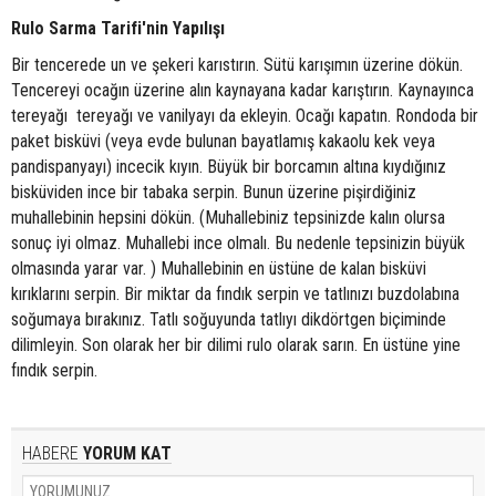
Rulo Sarma Tarifi'nin Yapılışı
Bir tencerede un ve şekeri karıstırın. Sütü karışımın üzerine dökün.
Tencereyi ocağın üzerine alın kaynayana kadar karıştırın. Kaynayınca
tereyağı tereyağı ve vanilyayı da ekleyin. Ocağı kapatın. Rondoda bir
paket bisküvi (veya evde bulunan bayatlamış kakaolu kek veya
pandispanyayı) incecik kıyın. Büyük bir borcamın altına kıydığınız
bisküviden ince bir tabaka serpin. Bunun üzerine pişirdiğiniz
muhallebinin hepsini dökün. (Muhallebiniz tepsinizde kalın olursa
sonuç iyi olmaz. Muhallebi ince olmalı. Bu nedenle tepsinizin büyük
olmasında yarar var. ) Muhallebinin en üstüne de kalan bisküvi
kırıklarını serpin. Bir miktar da fındık serpin ve tatlınızı buzdolabına
soğumaya bırakınız. Tatlı soğuyunda tatlıyı dikdörtgen biçiminde
dilimleyin. Son olarak her bir dilimi rulo olarak sarın. En üstüne yine
fındık serpin.
HABERE
YORUM KAT