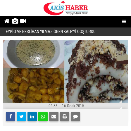
EYPİO VE NESLİHAN YILMAZ ÖREN KALE'Yİ COŞTURDU
Ö
09:58
16 Ocak 2015