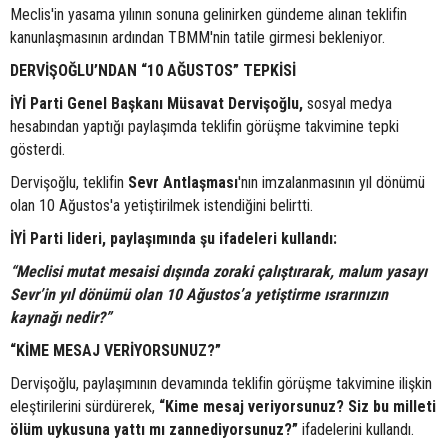
Meclis'in yasama yılının sonuna gelinirken gündeme alınan teklifin
kanunlaşmasının ardından TBMM'nin tatile girmesi bekleniyor.
DERVİŞOĞLU’NDAN “10 AĞUSTOS” TEPKİSİ
İYİ Parti Genel Başkanı Müsavat Dervişoğlu,
sosyal medya
hesabından yaptığı paylaşımda teklifin görüşme takvimine tepki
gösterdi.
Dervişoğlu, teklifin
Sevr Antlaşması
'nın imzalanmasının yıl dönümü
olan 10 Ağustos'a yetiştirilmek istendiğini belirtti.
İYİ Parti lideri, paylaşımında şu ifadeleri kullandı:
“Meclisi mutat mesaisi dışında zoraki çalıştırarak, malum yasayı
Sevr’in yıl dönümü olan 10 Ağustos’a yetiştirme ısrarınızın
kaynağı nedir?”
“KİME MESAJ VERİYORSUNUZ?”
Dervişoğlu, paylaşımının devamında teklifin görüşme takvimine ilişkin
eleştirilerini sürdürerek,
“Kime mesaj veriyorsunuz? Siz bu milleti
ölüm uykusuna yattı mı zannediyorsunuz?”
ifadelerini kullandı.