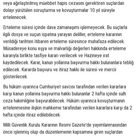
veya ağırlaştırılmış müebbet hapis cezasını gerektiren suçlardan
dolayı yürütülen soruşturma ve kovuşturmalar 10 yıl süreyle
ertelenecek.
Erteleme süresi içinde dava zamanaşımı işlemeyecek. Bu suçlarla
ilgili dosya ve suçun ispatına yarayan deliller, erteleme kararının
verildiği tarihten itibaren erteleme süresince muhafaza edilecek.
Müsadereye konu eşya ve malvarlığı değerleri hakkında erteleme
kararıyla birlikte tasfiye kararı verilecek ve Hazineye irat
kaydedilecek. Karar, kanun yollarına başvurma hakkı bulunanlara tebliğ
edilecek. Kararda başvuru ve itiraz hakkı ile süresi ve mercii
gösterilecek.
Bu hüküm uyarınca Cumhuriyet savcısı tarafından verilen kararlara
karşı kanun yollarına başvurma hakkı bulunanlar 2 hafta içinde sulh
ceza hakimliğine başvurabilecek. Hüküm uyarınca kovuşturmanın
ertelenmesine ilişkin mahkeme tarafından verilen kararlara karşı da 2
hafta içinde itiraz edilebilecek.
Milli Güvenlik Kurulu Kararının Resmi Gazete'de yayımlanmasından
önce işlenmiş olup da düzenlemenin kapsamına giren suçlardan