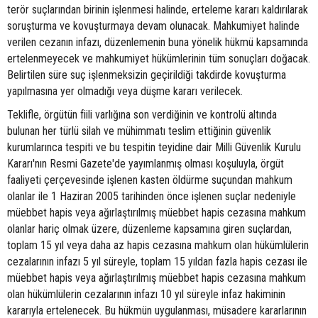
terör suçlarından birinin işlenmesi halinde, erteleme kararı kaldırılarak
soruşturma ve kovuşturmaya devam olunacak. Mahkumiyet halinde
verilen cezanın infazı, düzenlemenin buna yönelik hükmü kapsamında
ertelenmeyecek ve mahkumiyet hükümlerinin tüm sonuçları doğacak.
Belirtilen süre suç işlenmeksizin geçirildiği takdirde kovuşturma
yapılmasına yer olmadığı veya düşme kararı verilecek.
Teklifle, örgütün fiili varlığına son verdiğinin ve kontrolü altında
bulunan her türlü silah ve mühimmatı teslim ettiğinin güvenlik
kurumlarınca tespiti ve bu tespitin teyidine dair Milli Güvenlik Kurulu
Kararı'nın Resmi Gazete'de yayımlanmış olması koşuluyla, örgüt
faaliyeti çerçevesinde işlenen kasten öldürme suçundan mahkum
olanlar ile 1 Haziran 2005 tarihinden önce işlenen suçlar nedeniyle
müebbet hapis veya ağırlaştırılmış müebbet hapis cezasına mahkum
olanlar hariç olmak üzere, düzenleme kapsamına giren suçlardan,
toplam 15 yıl veya daha az hapis cezasına mahkum olan hükümlülerin
cezalarının infazı 5 yıl süreyle, toplam 15 yıldan fazla hapis cezası ile
müebbet hapis veya ağırlaştırılmış müebbet hapis cezasına mahkum
olan hükümlülerin cezalarının infazı 10 yıl süreyle infaz hakiminin
kararıyla ertelenecek. Bu hükmün uygulanması, müsadere kararlarının