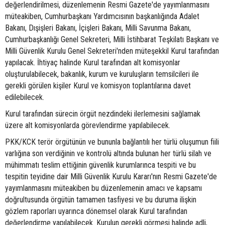
değerlendirilmesi, düzenlemenin Resmi Gazete'de yayımlanmasını
müteakiben, Cumhurbaşkanı Yardımcısının başkanlığında Adalet
Bakanı, Dışişleri Bakanı, İçişleri Bakanı, Milli Savunma Bakanı,
Cumhurbaşkanlığı Genel Sekreteri, Milli İstihbarat Teşkilatı Başkanı ve
Milli Güvenlik Kurulu Genel Sekreteri'nden müteşekkil Kurul tarafından
yapılacak. İhtiyaç halinde Kurul tarafından alt komisyonlar
oluşturulabilecek, bakanlık, kurum ve kuruluşların temsilcileri ile
gerekli görülen kişiler Kurul ve komisyon toplantılarına davet
edilebilecek.
Kurul tarafından sürecin örgüt nezdindeki ilerlemesini sağlamak
üzere alt komisyonlarda görevlendirme yapılabilecek.
PKK/KCK terör örgütünün ve bununla bağlantılı her türlü oluşumun fiili
varlığına son verdiğinin ve kontrolü altında bulunan her türlü silah ve
mühimmatı teslim ettiğinin güvenlik kurumlarınca tespiti ve bu
tespitin teyidine dair Milli Güvenlik Kurulu Kararı'nın Resmi Gazete'de
yayımlanmasını müteakiben bu düzenlemenin amacı ve kapsamı
doğrultusunda örgütün tamamen tasfiyesi ve bu duruma ilişkin
gözlem raporları uyarınca dönemsel olarak Kurul tarafından
değerlendirme yapılabilecek. Kurulun gerekli görmesi halinde adli,