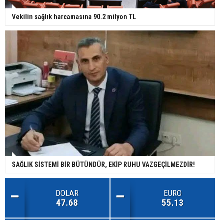
Vekilin sağlık harcamasına 90.2 milyon TL
SAĞLIK SİSTEMİ BİR BÜTÜNDÜR, EKİP RUHU VAZGEÇİLMEZDİR!
DOLAR
EURO
47.68
55.13