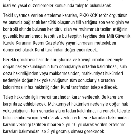
idari ve yasal düzenlemeler konusunda talepte bulunulacak.
Teklif uyarınca verilen erteleme kararları, PKK/KCK terör örgütünün
ve bununla bağlantılı her türlü oluşumun fiili varlığına son verdiğinin ve
kontrolü altında bulunan her türlü silah ve mühimmatı teslim ettiğinin
güvenlik kurumlarınca tespiti ve bu tespitin teyidine dair Milli Güvenlik
Kurulu Kararının Resmi Gazete'de yayımlanmasını müteakiben
dönemsel olarak Kurul tarafından değerlendirilecek.
Gerekli görülmesi halinde soruşturma ve kovuşturmalar nedeniyle
doğan hak yoksunluğunun tüm sonuçlarıyla ortadan kaldırılması, sulh
ceza hakimliğinden veya mahkemesinden, mahkumiyet hükümleri
nedeniyle doğan hak yoksunluğunun tüm sonuçlarıyla ortadan
kaldırılması infaz hakimliğinden Kurul tarafından talep edilecek.
Talep hakkında ilgili mercii tarafından karar verilecek. Bu kararlara
karşı itiraz edilebilecek. Mahkumiyet hükümleri nedeniyle doğan hak
yoksunluğunun tüm sonuçlarıyla ortadan kaldırılmasına yönelik talepte
bulunulabilmesi için 5 yıl olarak verilen erteleme kararları bakımından
kararın verildiği tarihten itibaren 2 yıl, 10 yıl olarak verilen erteleme
kararları bakımından ise 3 yıl geçmiş olması gerekecek.