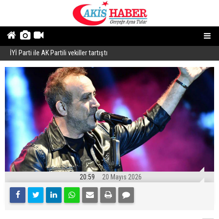
İYİ Parti ile AK Partili vekiller tartıştı
B
20:59
20 Mayıs 2026