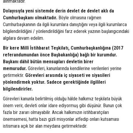
alınmaktadır.
Dolayısıyla yeni sistemde derin devlet de devlet aklı da
Cumhurbaşkanı olmaktadır.
Böyle olmasına rağmen
Cumhurbaşkanının da ilgili kurumlara danıştığını veya ilgili kurumlarca
bilgilendirildiğini / yönlendirildiğini farz ederek yazının başlangıcındaki
algılara devam edelim.
Bir kere Millî İstihbarat Teşkilatı, Cumhurbaşkanlığına (2017
referandumundan önce Başbakanlığa) bağlı bir kurumdur.
Başkanı dâhil bütün mensupları devletin birer
memurudur.
Görevleri, kanunlarında kendilerine verilenleri yerine
getirmektir.
Görevleri arasında iç siyaseti ve siyasileri
yönlendirmek yoktur. Sadece gerektiğinde ilgilileri
bilgilendirirler.
Görevleri kanunla belirtilmiş olduğu hâlde halkımız teşkilata büyük
önem verir, devleti onlar idare ediyormuş gibi düşünür. Bunun çok
fazla bir zararı olmayabilir. Ancak halkımızın istihbaratçıları
önemsemesi, hatta bazı gizli misyonlar atfedip onları kutsaması
istismara açık bir alan meydana getirmektedir.