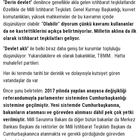
“
Derin devlet
” denilince genellikle akla gelen istihbarat teşkilatlarıdır.
Özellikle de Millî İstihbarat Teşkilatı. Genel Kurmay Başkanlığı, kuvvet
komutanlıkları, yüksek mahkemeler de bu kavramın içinde
düşünülüyor olabilir. “
Olabilir
”
diyorum çünkü kavramı kullananlar
da ne kastettiklerini açıkça belirtmiyorlar. Milletin aklına da ilk
olarak istihbarat teşkilatları geliyor.
“
Devlet aklı
” ile belki biraz daha geniş bir kurumlar topluluğu
düşünülüyor: Yukarıdakilere ek olarak bakanlıklar, TBMM… Hatta
muhalefet partileri.
Her iki terimde tarihî bir derinlik ve dolayısıyla kutsiyet gören
vatandaşlar da var.
Önce şunu belirtelim.
2017 yılında yapılan anayasa değişikliği
referandumuyla parlamenter sistemden Cumhurbaşkanlığı
sistemine geçilmiştir. Yeni sistemde Cumhurbaşkanına,
bakanların atanması ve görevden alınması dâhil pek çok yetki
verilmiştir.
Millî Savunma Bakanı da diğer bütün bakanlar da Merkez
Bankası Başkanı da rektörler de Millî İstihbarat Teşkilatı Başkanı da
Cumhurbaşkanınca atanmakta ve gerekli gördüğünde görevden