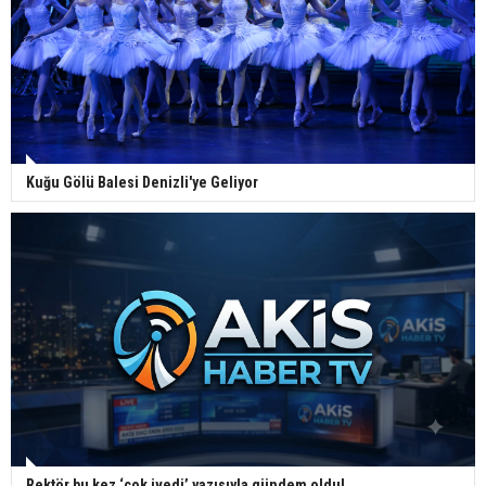
Kuğu Gölü Balesi Denizli'ye Geliyor
Rektör bu kez ‘çok ivedi’ yazısıyla gündem oldu!