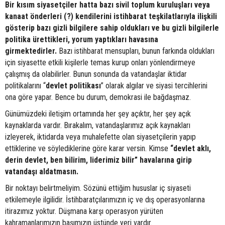
Bir kısım siyasetçiler hatta bazı sivil toplum kuruluşları veya
kanaat önderleri (?) kendilerini istihbarat teşkilatlarıyla ilişkili
gösterip bazı gizli bilgilere sahip oldukları ve bu gizli bilgilerle
politika ürettikleri, yorum yaptıkları havasına
girmektedirler.
Bazı istihbarat mensupları, bunun farkında oldukları
için siyasette etkili kişilerle temas kurup onları yönlendirmeye
çalışmış da olabilirler. Bunun sonunda da vatandaşlar iktidar
politikalarını “
devlet
politikası
” olarak algılar ve siyasi tercihlerini
ona göre yapar. Bence bu durum, demokrasi ile bağdaşmaz.
Günümüzdeki iletişim ortamında her şey açıktır, her şey açık
kaynaklarda vardır. Bırakalım, vatandaşlarımız açık kaynakları
izleyerek, iktidarda veya muhalefette olan siyasetçilerin yapıp
ettiklerine ve söylediklerine göre karar versin. Kimse
“devlet aklı,
derin devlet, ben bilirim, liderimiz bilir” havalarına girip
vatandaşı aldatmasın.
Bir noktayı belirtmeliyim. Sözünü ettiğim hususlar iç siyaseti
etkilemeyle ilgilidir. İstihbaratçılarımızın iç ve dış operasyonlarına
itirazımız yoktur. Düşmana karşı operasyon yürüten
kahramanlarımızın başımızın üstünde yeri vardır.