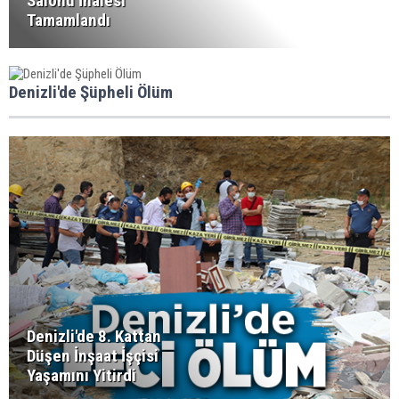
Salonu İhalesi
Tamamlandı
Denizli'de Şüpheli Ölüm
Denizli'de 8. Kattan
Düşen İnşaat İşçisi
Yaşamını Yitirdi