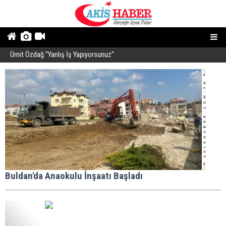
Ümit Özdağ ''Yanlış İş Yapıyorsunuz''
B
Buldan'da Anaokulu İnşaatı Başladı