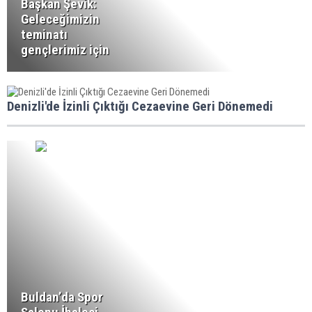
Başkan Şevik:
Geleceğimizin
teminatı
gençlerimiz için
Denizli'de İzinli Çıktığı Cezaevine Geri Dönemedi
Buldan’da Spor