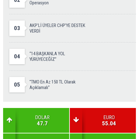
Operasyon
AKP'Lİ ÜYELER CHP’YE DESTEK
03
VERDİ
“14 BAŞKANLA YOL
04
YÜRÜYECEĞİZ”
''TMO En Az 150 TL Olarak
05
Açıklamalı''
DOLAR
EURO
47.7
55.04