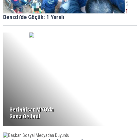
Denizli'de Göçük: 1 Yaralı
Serinhisar MYO'da
Sona Gelindi