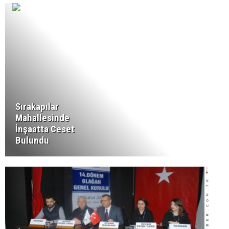
Sırakapılar
Mahallesinde
İnşaatta Ceset
Bulundu