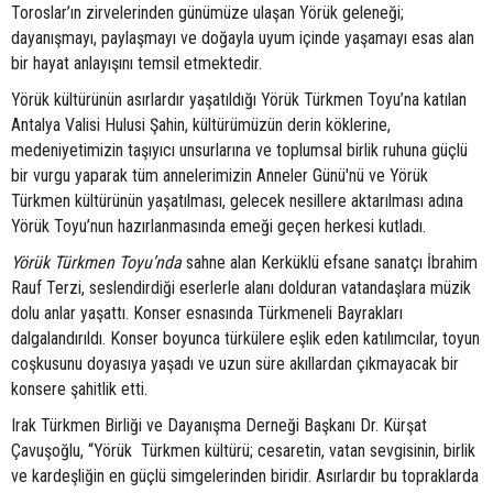
Toroslar’ın zirvelerinden günümüze ulaşan Yörük geleneği;
dayanışmayı, paylaşmayı ve doğayla uyum içinde yaşamayı esas alan
bir hayat anlayışını temsil etmektedir.
Yörük kültürünün asırlardır yaşatıldığı Yörük Türkmen Toyu’na katılan
Antalya Valisi Hulusi Şahin, kültürümüzün derin köklerine,
medeniyetimizin taşıyıcı unsurlarına ve toplumsal birlik ruhuna güçlü
bir vurgu yaparak tüm annelerimizin Anneler Günü'nü ve Yörük
Türkmen kültürünün yaşatılması, gelecek nesillere aktarılması adına
Yörük Toyu’nun hazırlanmasında emeği geçen herkesi kutladı.
Yörük Türkmen Toyu’nda
sahne alan Kerküklü efsane sanatçı İbrahim
Rauf Terzi, seslendirdiği eserlerle alanı dolduran vatandaşlara müzik
dolu anlar yaşattı. Konser esnasında Türkmeneli Bayrakları
dalgalandırıldı. Konser boyunca türkülere eşlik eden katılımcılar, toyun
coşkusunu doyasıya yaşadı ve uzun süre akıllardan çıkmayacak bir
konsere şahitlik etti.
Irak Türkmen Birliği ve Dayanışma Derneği Başkanı Dr. Kürşat
Çavuşoğlu, “Yörük Türkmen kültürü; cesaretin, vatan sevgisinin, birlik
ve kardeşliğin en güçlü simgelerinden biridir. Asırlardır bu topraklarda