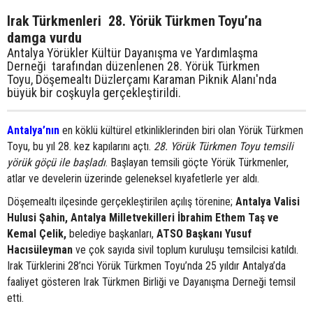
Irak Türkmenleri 28. Yörük Türkmen Toyu’na
damga vurdu
​​​​​​​Antalya Yörükler Kültür Dayanışma ve Yardımlaşma
Derneği tarafından düzenlenen 28. Yörük Türkmen
Toyu, Döşemealtı Düzlerçamı Karaman Piknik Alanı'nda
büyük bir coşkuyla gerçekleştirildi.
Antalya’nın
en köklü kültürel etkinliklerinden biri olan Yörük Türkmen
Toyu, bu yıl 28. kez kapılarını açtı.
28. Yörük Türkmen Toyu temsili
yörük göçü ile başladı
. Başlayan temsili göçte Yörük Türkmenler,
atlar ve develerin üzerinde geleneksel kıyafetlerle yer aldı.
Döşemealtı ilçesinde gerçekleştirilen açılış törenine;
Antalya Valisi
Hulusi Şahin,
Antalya Milletvekilleri İbrahim Ethem Taş ve
Kemal Çelik,
belediye başkanları,
ATSO Başkanı Yusuf
Hacısüleyman
ve çok sayıda sivil toplum kuruluşu temsilcisi katıldı.
Irak Türklerini 28’nci Yörük Türkmen Toyu’nda 25 yıldır Antalya’da
faaliyet gösteren Irak Türkmen Birliği ve Dayanışma Derneği temsil
etti.