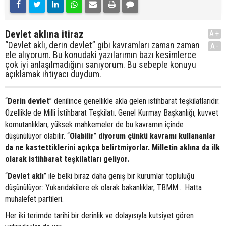
Devlet aklına itiraz
A+
“Devlet aklı, derin devlet” gibi kavramları zaman zaman
A-
ele alıyorum. Bu konudaki yazılarımın bazı kesimlerce
çok iyi anlaşılmadığını sanıyorum. Bu sebeple konuyu
açıklamak ihtiyacı duydum.
“
Derin devlet
” denilince genellikle akla gelen istihbarat teşkilatlarıdır.
Özellikle de Millî İstihbarat Teşkilatı. Genel Kurmay Başkanlığı, kuvvet
komutanlıkları, yüksek mahkemeler de bu kavramın içinde
düşünülüyor olabilir. “
Olabilir
”
diyorum çünkü kavramı kullananlar
da ne kastettiklerini açıkça belirtmiyorlar. Milletin aklına da ilk
olarak istihbarat teşkilatları geliyor.
“
Devlet aklı
” ile belki biraz daha geniş bir kurumlar topluluğu
düşünülüyor: Yukarıdakilere ek olarak bakanlıklar, TBMM… Hatta
muhalefet partileri.
Her iki terimde tarihî bir derinlik ve dolayısıyla kutsiyet gören