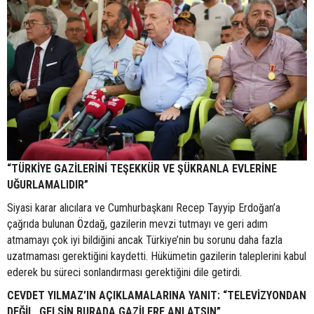
“TÜRKİYE GAZİLERİNİ TEŞEKKÜR VE ŞÜKRANLA EVLERİNE
UĞURLAMALIDIR”
Siyasi karar alıcılara ve Cumhurbaşkanı Recep Tayyip Erdoğan’a
çağrıda bulunan Özdağ, gazilerin mevzi tutmayı ve geri adım
atmamayı çok iyi bildiğini ancak Türkiye’nin bu sorunu daha fazla
uzatmaması gerektiğini kaydetti. Hükümetin gazilerin taleplerini kabul
ederek bu süreci sonlandırması gerektiğini dile getirdi.
CEVDET YILMAZ’IN AÇIKLAMALARINA YANIT: “TELEVİZYONDAN
DEĞİL, GELSİN BURADA GAZİLERE ANLATSIN”