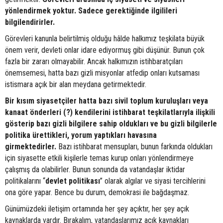
yönlendirmek yoktur. Sadece gerektiğinde ilgilileri
bilgilendirirler.
Görevleri kanunla belirtilmiş olduğu hâlde halkımız teşkilata büyük
önem verir, devleti onlar idare ediyormuş gibi düşünür. Bunun çok
fazla bir zararı olmayabilir. Ancak halkımızın istihbaratçıları
önemsemesi, hatta bazı gizli misyonlar atfedip onları kutsaması
istismara açık bir alan meydana getirmektedir.
Bir kısım siyasetçiler hatta bazı sivil toplum kuruluşları veya
kanaat önderleri (?) kendilerini istihbarat teşkilatlarıyla ilişkili
gösterip bazı gizli bilgilere sahip oldukları ve bu gizli bilgilerle
politika ürettikleri, yorum yaptıkları havasına
girmektedirler.
Bazı istihbarat mensupları, bunun farkında oldukları
için siyasette etkili kişilerle temas kurup onları yönlendirmeye
çalışmış da olabilirler. Bunun sonunda da vatandaşlar iktidar
politikalarını “
devlet
politikası
” olarak algılar ve siyasi tercihlerini
ona göre yapar. Bence bu durum, demokrasi ile bağdaşmaz.
Günümüzdeki iletişim ortamında her şey açıktır, her şey açık
kaynaklarda vardır. Bırakalım, vatandaşlarımız açık kaynakları