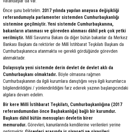
vatandaşlar da var.
Önce şunu belirtelim.
2017 yılında yapılan anayasa değişikliği
referandumuyla parlamenter sistemden Cumhurbaşkanlığı
sistemine geçilmiştir. Yeni sistemde Cumhurbaşkanına,
bakanların atanması ve görevden alınması dâhil pek çok yetki
verilmiştir.
Millî Savunma Bakanı da diğer bütün bakanlar da Merkez
Bankası Başkanı da rektörler de Millî İstihbarat Teşkilatı Başkanı da
Cumhurbaşkanınca atanmakta ve gerekli gördüğünde görevden
alınmaktadır.
Dolayısıyla yeni sistemde derin devlet de devlet aklı da
Cumhurbaşkanı olmaktadır.
Böyle olmasına rağmen
Cumhurbaşkanının da ilgili kurumlara danıştığını veya ilgili kurumlarca
bilgilendirildiğini / yönlendirildiğini farz ederek yazının başlangıcındaki
algılara devam edelim.
Bir kere Millî İstihbarat Teşkilatı, Cumhurbaşkanlığına (2017
referandumundan önce Başbakanlığa) bağlı bir kurumdur.
Başkanı dâhil bütün mensupları devletin birer
memurudur.
Görevleri, kanunlarında kendilerine verilenleri yerine
getirmektir.
Görevleri arasında iç siyaseti ve siyasileri